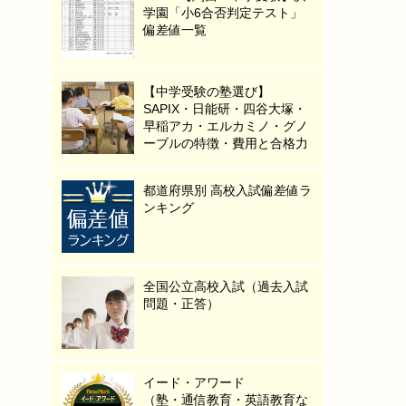
学園「小6合否判定テスト」
偏差値一覧
【中学受験の塾選び】
SAPIX・日能研・四谷大塚・
早稲アカ・エルカミノ・グノ
ーブルの特徴・費用と合格力
都道府県別 高校入試偏差値ラ
ンキング
全国公立高校入試（過去入試
問題・正答）
イード・アワード
（塾・通信教育・英語教育な