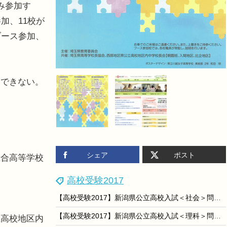
み参加す
加、11校が
ブース参加、
できない。
シェア
ポスト
総合高等学校
高校受験2017
【高校受験2017】新潟県公立高校入試＜社会＞問題・正答
【高校受験2017】新潟県公立高校入試＜理科＞問題・正答
立高校地区内