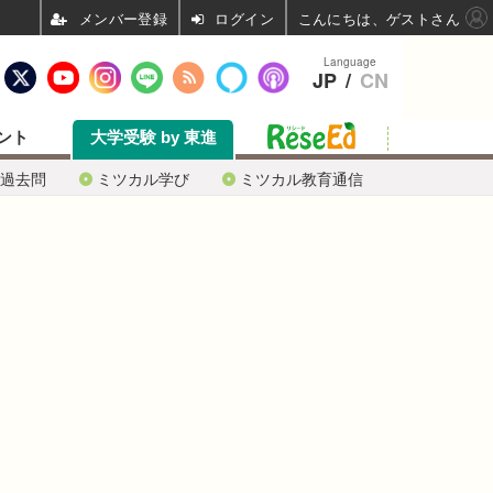
ログイン
こんにちは、ゲストさん
Language
JP
/
CN
ント
大学受験 by 東進
過去問
ミツカル学び
ミツカル教育通信