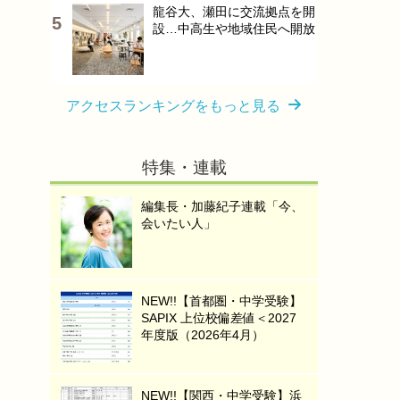
龍谷大、瀬田に交流拠点を開
設…中高生や地域住民へ開放
アクセスランキングをもっと見る
特集・連載
編集長・加藤紀子連載「今、
会いたい人」
NEW!!【首都圏・中学受験】
SAPIX 上位校偏差値＜2027
年度版（2026年4月）
NEW!!【関西・中学受験】浜