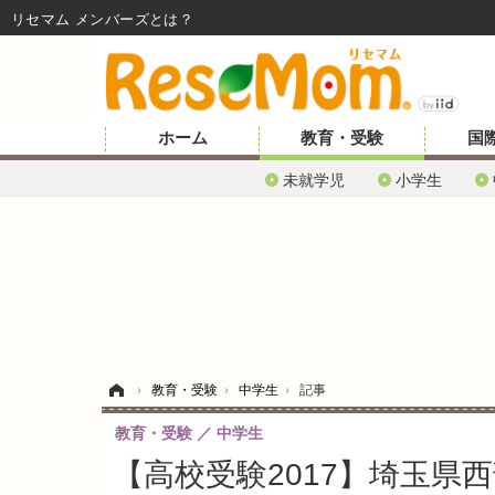
リセマム メンバーズ
ホーム
教育・受験
国
未就学児
小学生
ホーム
›
教育・受験
›
中学生
›
記事
教育・受験
中学生
【高校受験2017】埼玉県