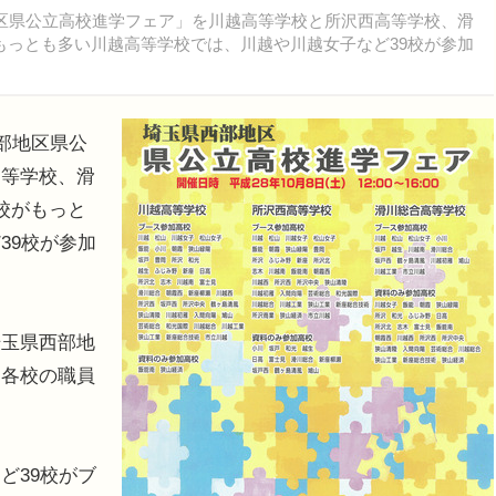
区県公立高校進学フェア」を川越高等学校と所沢西高等学校、滑
もっとも多い川越高等学校では、川越や川越女子など39校が参加
部地区県公
高等学校、滑
校がもっと
39校が参加
玉県西部地
て各校の職員
ど39校がブ