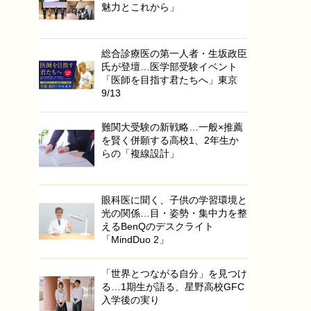
魅力とこれから」
総合診療医の第一人者・生坂政臣
氏が登壇…医学部受験イベント
「医師を目指す君たちへ」東京
9/13
難関大受験の新戦略…一般×推薦
を賢く併願する高校1、2年生か
らの「複線設計」
眼科医に聞く、子供の学習環境と
光の関係…目・姿勢・集中力を整
えるBenQのデスクライト
「MindDuo 2」
「世界とつながる自分」を見つけ
る…1期生が語る、星野高校GFC
入学後の実り