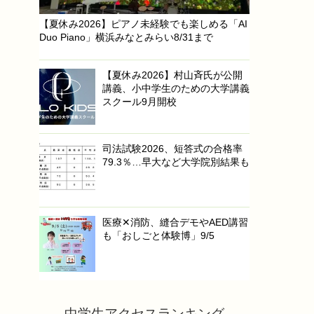
【夏休み2026】ピアノ未経験でも楽しめる「AI
Duo Piano」横浜みなとみらい8/31まで
【夏休み2026】村山斉氏が公開
講義、小中学生のための大学講義
スクール9月開校
司法試験2026、短答式の合格率
79.3％…早大など大学院別結果も
医療✕消防、縫合デモやAED講習
も「おしごと体験博」9/5
中学生アクセスランキング