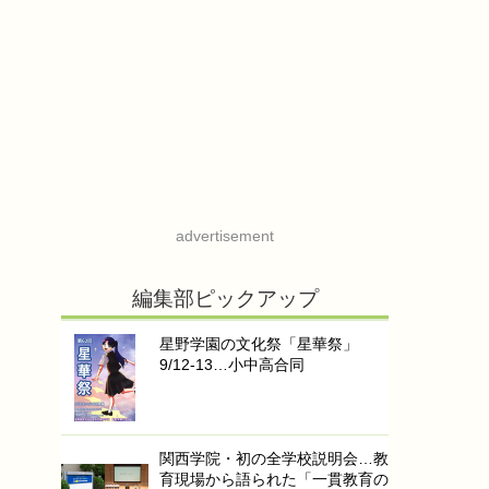
advertisement
編集部ピックアップ
星野学園の文化祭「星華祭」
9/12-13…小中高合同
関西学院・初の全学校説明会…教
育現場から語られた「一貫教育の