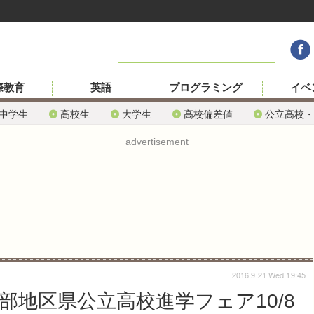
際教育
英語
プログラミング
イベ
中学生
高校生
大学生
高校偏差値
公立高校・
advertisement
2016.9.21 Wed 19:45
西部地区県公立高校進学フェア10/8