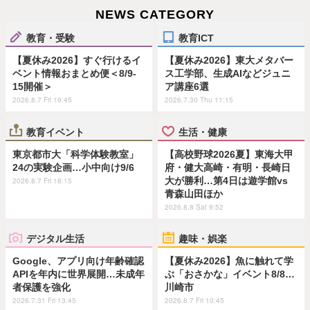
NEWS CATEGORY
教育・受験
教育ICT
【夏休み2026】すぐ行けるイ
【夏休み2026】東大メタバー
ベント情報おまとめ便＜8/9-
ス工学部、生成AIなどジュニ
15開催＞
ア講座6選
2026.8.7 Fri 19:45
2026.7.30 Thu 11:15
教育イベント
生活・健康
東京都市大「科学体験教室」
【高校野球2026夏】東海大甲
24の実験企画…小中向け9/6
府・健大高崎・有明・長崎日
大が勝利…第4日は遊学館vs
2026.8.7 Fri 18:15
青森山田ほか
2026.8.8 Sat 9:52
デジタル生活
趣味・娯楽
Google、アプリ向け年齢確認
【夏休み2026】魚に触れて学
APIを年内に世界展開…未成年
ぶ「おさかな」イベント8/8…
者保護を強化
川崎市
2026.7.31 Fri 13:45
2026.8.7 Fri 10:45