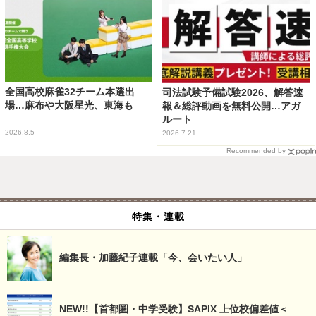
全国高校麻雀32チーム本選出
司法試験予備試験2026、解答速
場…麻布や大阪星光、東海も
報＆総評動画を無料公開…アガ
ルート
2026.8.5
2026.7.21
Recommended by
特集・連載
編集長・加藤紀子連載「今、会いたい人」
NEW!!【首都圏・中学受験】SAPIX 上位校偏差値＜