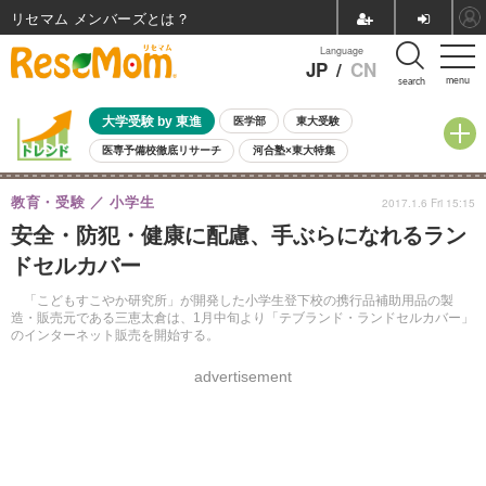
リセマム メンバーズ
Language
JP
/
CN
menu
search
大学受験 by 東進
医学部
東大受験
医専予備校徹底リサーチ
河合塾×東大特集
親子で考える大学選び
高校受験
中学受験
小学校受験
教育・受験
小学生
2017.1.6 Fri 15:15
共通テスト
夏休み
8月開催学校説明会・相談会
安全・防犯・健康に配慮、手ぶらになれるラン
8月開催イベント・WS
全国公立高校 過去問
人気記事
ドセルカバー
自由研究教材（小学生向け）
自由研究教材（中学生向け）
ランキング
「こどもすこやか研究所」が開発した小学生登下校の携行品補助用品の製
造・販売元である三恵太倉は、1月中旬より「テブランド・ランドセルカバー」
のインターネット販売を開始する。
advertisement