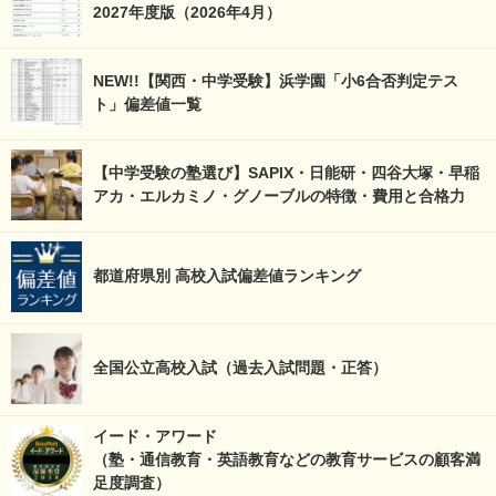
2027年度版（2026年4月）
NEW!!【関西・中学受験】浜学園「小6合否判定テス
ト」偏差値一覧
【中学受験の塾選び】SAPIX・日能研・四谷大塚・早稲
アカ・エルカミノ・グノーブルの特徴・費用と合格力
都道府県別 高校入試偏差値ランキング
全国公立高校入試（過去入試問題・正答）
イード・アワード
（塾・通信教育・英語教育などの教育サービスの顧客満
足度調査）