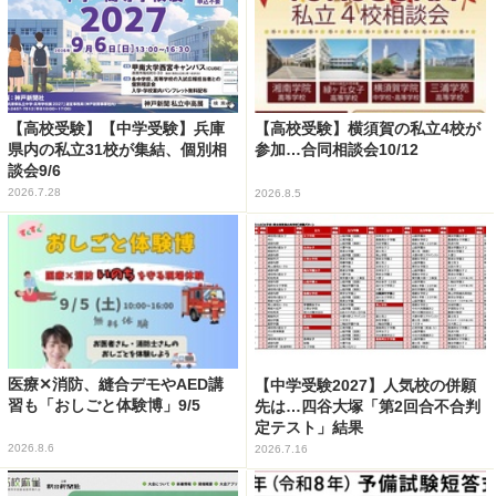
【高校受験】【中学受験】兵庫
【高校受験】横須賀の私立4校が
県内の私立31校が集結、個別相
参加…合同相談会10/12
談会9/6
2026.7.28
2026.8.5
医療✕消防、縫合デモやAED講
【中学受験2027】人気校の併願
習も「おしごと体験博」9/5
先は…四谷大塚「第2回合不合判
定テスト」結果
2026.8.6
2026.7.16