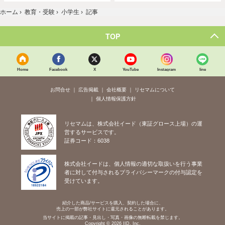
ホーム
›
教育・受験
›
小学生
›
記事
TOP
Home
Facebook
X
YouTube
Instagram
line
お問合せ
広告掲載
会社概要
リセマムについて
個人情報保護方針
リセマムは、株式会社イード（東証グロース上場）の運
営するサービスです。
証券コード：6038
株式会社イードは、個人情報の適切な取扱いを行う事業
者に対して付与されるプライバシーマークの付与認定を
受けています。
紹介した商品/サービスを購入、契約した場合に、
売上の一部が弊社サイトに還元されることがあります。
当サイトに掲載の記事・見出し・写真・画像の無断転載を禁じます。
Copyright © 2026 IID, Inc.