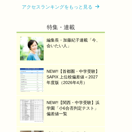
アクセスランキングをもっと見る
特集・連載
編集長・加藤紀子連載「今、
会いたい人」
NEW!!【首都圏・中学受験】
SAPIX 上位校偏差値＜2027
年度版（2026年4月）
NEW!!【関西・中学受験】浜
学園「小6合否判定テスト」
偏差値一覧