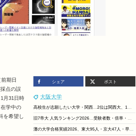
（前期日
シェア
ポスト
び採点の誤
大阪大学
1月31日時
。在学中の
高校生が志願したい大学・関西…2位は関西大、1位は？
科を希望し
旧7帝大 人気ランキング2026…受験者数・倍率・入学辞退率
灘の大学合格実績2026、東大95人・京大47人・早慶59人