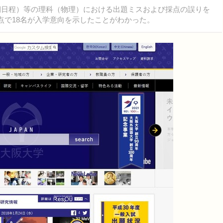
前期日程）等の理科（物理）における出題ミスおよび採点の誤りを
時点で18名が入学意向を示したことがわかった。