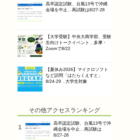
高卒認定試験、台風13号で沖縄
会場を中止…再試験は8/27-28
【大学受験】中央大商学部、受験
生向けトークイベント…多摩・
Zoomで8/22
【夏休み2026】マイクロソフト
など訪問「はたらくえすと」
8/24-29…大学生対象
その他アクセスランキング
高卒認定試験、台風13号で沖
縄会場を中止…再試験は
8/27-28