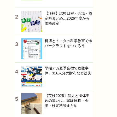
【漢検】試験日程・会場・検
定料まとめ…2026年度から
価格改定
科博とトヨタの科学教室でホ
バークラフトをつくろう
早稲アカ夏季合宿で盗難事
件、316人分の財布など紛失
【英検2025】個人と団体申
込の違いは…試験日程・会
場・検定料等まとめ