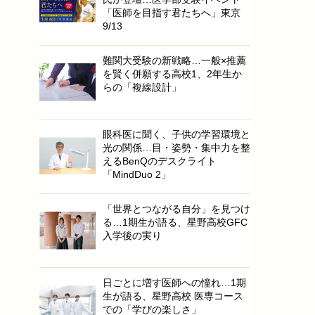
「医師を目指す君たちへ」東京
9/13
難関大受験の新戦略…一般×推薦
を賢く併願する高校1、2年生か
らの「複線設計」
眼科医に聞く、子供の学習環境と
光の関係…目・姿勢・集中力を整
えるBenQのデスクライト
「MindDuo 2」
「世界とつながる自分」を見つけ
る…1期生が語る、星野高校GFC
入学後の実り
日ごとに増す医師への憧れ…1期
生が語る、星野高校 医専コース
での「学びの楽しさ」