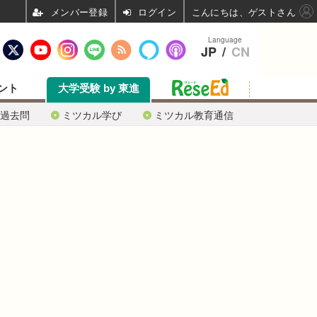
ログイン
こんにちは、ゲストさん
Language
JP
/
CN
ント
大学受験 by 東進
過去問
ミツカル学び
ミツカル教育通信