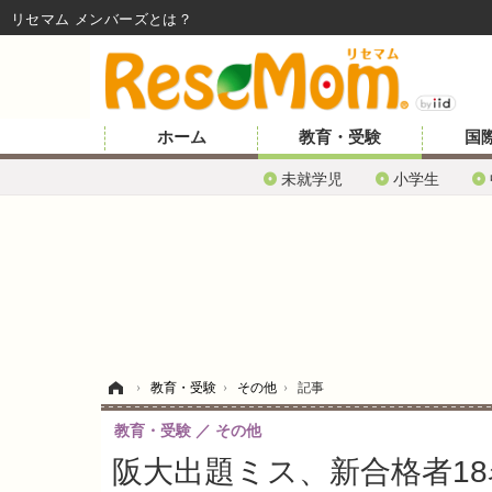
リセマム メンバーズ
ホーム
教育・受験
国
未就学児
小学生
ホーム
›
教育・受験
›
その他
›
記事
教育・受験
その他
阪大出題ミス、新合格者1