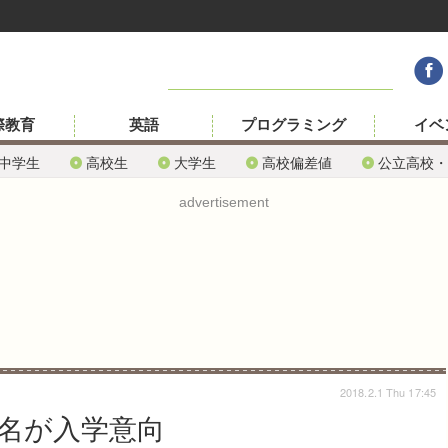
際教育
英語
プログラミング
イベ
中学生
高校生
大学生
高校偏差値
公立高校・
advertisement
2018.2.1 Thu 17:45
8名が入学意向