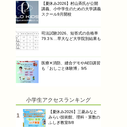
【夏休み2026】村山斉氏が公開
講義、小中学生のための大学講義
スクール9月開校
司法試験2026、短答式の合格率
79.3％…早大など大学院別結果も
医療✕消防、縫合デモやAED講習
も「おしごと体験博」9/5
小学生アクセスランキング
【夏休み2026】三菱みなと
みらい技術館、理科・算数の
ふしぎ教室8/8