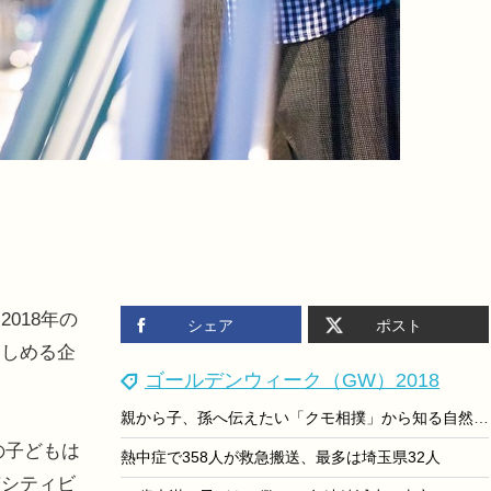
018年の
シェア
ポスト
楽しめる企
ゴールデンウィーク（GW）2018
親から子、孫へ伝えたい「クモ相撲」から知る自然の面白さと大切さ
の子どもは
熱中症で358人が救急搬送、最多は埼玉県32人
京シティビ