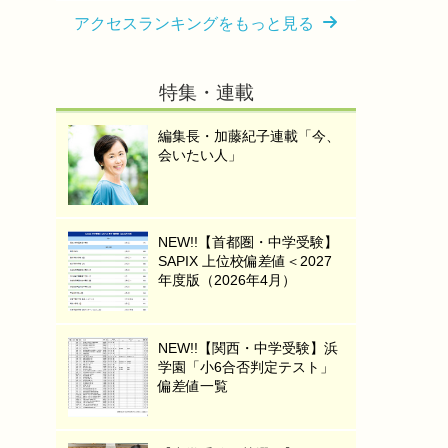
アクセスランキングをもっと見る
特集・連載
編集長・加藤紀子連載「今、
会いたい人」
NEW!!【首都圏・中学受験】
SAPIX 上位校偏差値＜2027
年度版（2026年4月）
NEW!!【関西・中学受験】浜
学園「小6合否判定テスト」
偏差値一覧