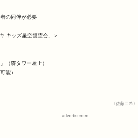
）
護者の同伴が必要
ドキ キッズ星空観望会」＞
）
キ」（森タワー屋上）
加可能）
《佐藤亜希》
advertisement