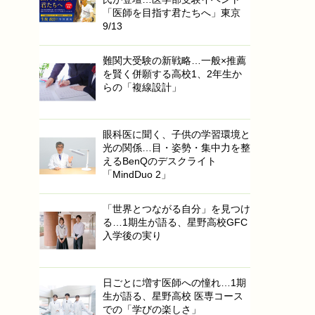
「医師を目指す君たちへ」東京
9/13
難関大受験の新戦略…一般×推薦
を賢く併願する高校1、2年生か
らの「複線設計」
眼科医に聞く、子供の学習環境と
光の関係…目・姿勢・集中力を整
えるBenQのデスクライト
「MindDuo 2」
「世界とつながる自分」を見つけ
る…1期生が語る、星野高校GFC
入学後の実り
日ごとに増す医師への憧れ…1期
生が語る、星野高校 医専コース
での「学びの楽しさ」