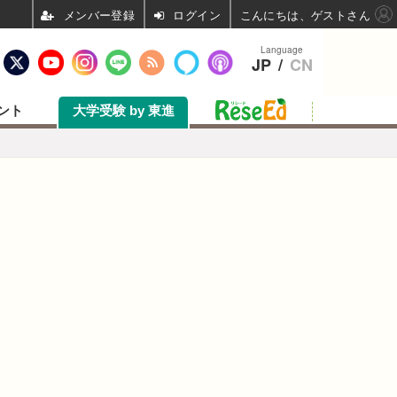
ログイン
こんにちは、ゲストさん
Language
JP
/
CN
ント
大学受験 by 東進