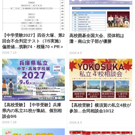
【中学受験2027】四谷大塚、第2
高校囲碁全国大会、団体戦は
回合不合判定テスト（7/5実施）
灘・南山女子部が優勝
偏差値…筑駒74・桜蔭70＜PR＞
2026.7.10
2026.8.5
【高校受験】【中学受験】兵庫
【高校受験】横須賀の私立4校が
県内の私立31校が集結、個別相
参加…合同相談会10/12
談会9/6
2026.7.28
2026.8.5