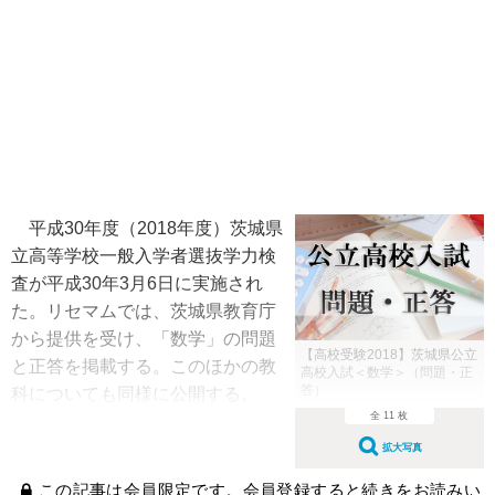
平成30年度（2018年度）茨城県
立高等学校一般入学者選抜学力検
査が平成30年3月6日に実施され
た。リセマムでは、茨城県教育庁
から提供を受け、「数学」の問題
【高校受験2018】茨城県公立
と正答を掲載する。このほかの教
高校入試＜数学＞（問題・正
答）
科についても同様に公開する。
全 11 枚
拡大写真
この記事は会員限定です。会員登録すると続きをお読みい