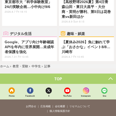
東京都市大「科学体験教室」
【高校野球2026夏】第4日青
24の実験企画…小中向け9/6
森山田・東日大昌平・大分
商・英明が勝利、第5日は花巻
2026.8.7 Fri 18:15
東vs新田ほか
2026.8.9 Sun 9:15
デジタル生活
趣味・娯楽
Google、アプリ向け年齢確認
【夏休み2026】魚に触れて学
APIを年内に世界展開…未成年
ぶ「おさかな」イベント8/8…
者保護を強化
川崎市
2026.7.31 Fri 13:45
2026.8.7 Fri 10:45
ホーム
›
教育・受験
›
中学生
›
記事
TOP
Home
Facebook
X
YouTube
Instagram
line
お問合せ
広告掲載
会社概要
リセマムについて
個人情報保護方針