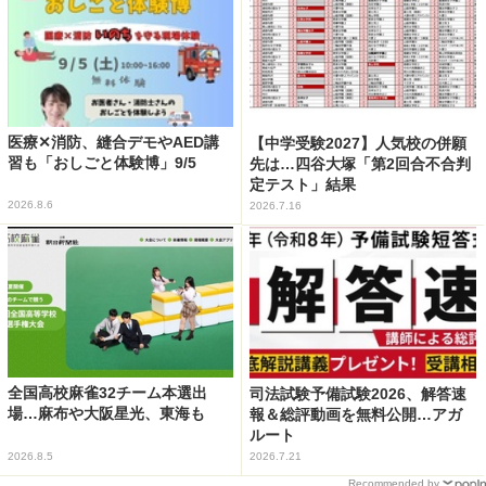
医療✕消防、縫合デモやAED講
【中学受験2027】人気校の併願
習も「おしごと体験博」9/5
先は…四谷大塚「第2回合不合判
定テスト」結果
2026.8.6
2026.7.16
全国高校麻雀32チーム本選出
司法試験予備試験2026、解答速
場…麻布や大阪星光、東海も
報＆総評動画を無料公開…アガ
ルート
2026.8.5
2026.7.21
Recommended by