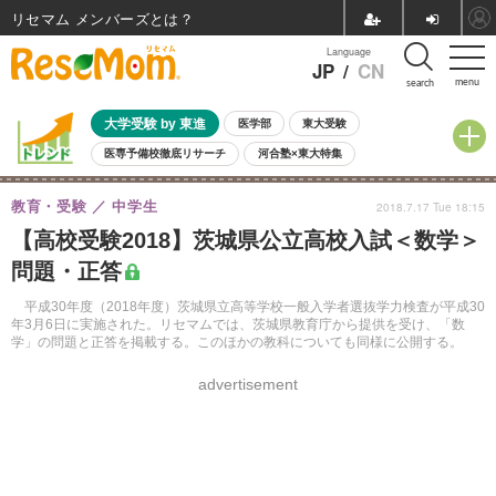
リセマム メンバーズ
Language
JP
/
CN
menu
search
大学受験 by 東進
医学部
東大受験
医専予備校徹底リサーチ
河合塾×東大特集
親子で考える大学選び
高校受験
中学受験
小学校受験
教育・受験
中学生
2018.7.17 Tue 18:15
共通テスト
夏休み
8月開催学校説明会・相談会
【高校受験2018】茨城県公立高校入試＜数学＞
8月開催イベント・WS
全国公立高校 過去問
人気記事
問題・正答
自由研究教材（小学生向け）
自由研究教材（中学生向け）
ランキング
平成30年度（2018年度）茨城県立高等学校一般入学者選抜学力検査が平成30
年3月6日に実施された。リセマムでは、茨城県教育庁から提供を受け、「数
学」の問題と正答を掲載する。このほかの教科についても同様に公開する。
advertisement