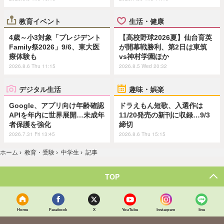
教育イベント
生活・健康
4歳～小3対象「プレジデント
【高校野球2026夏】仙台育英
Family祭2026」9/6、東大医
が開幕戦勝利、第2日は東筑
療体験も
vs神村学園ほか
2026.8.6 Thu 11:15
2026.8.5 Wed 20:32
デジタル生活
趣味・娯楽
Google、アプリ向け年齢確認
ドラえもん短歌、入選作は
APIを年内に世界展開…未成年
11/20発売の新刊に収録…9/3
者保護を強化
締切
2026.7.31 Fri 13:45
2026.8.6 Thu 15:15
ホーム
›
教育・受験
›
中学生
›
記事
TOP
Home
Facebook
X
YouTube
Instagram
line