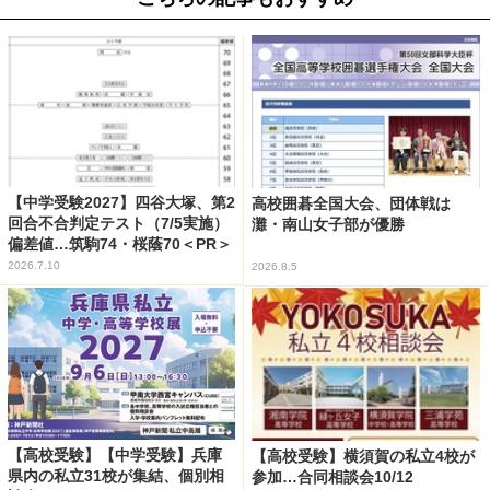
【中学受験2027】四谷大塚、第2
高校囲碁全国大会、団体戦は
回合不合判定テスト（7/5実施）
灘・南山女子部が優勝
偏差値…筑駒74・桜蔭70＜PR＞
2026.7.10
2026.8.5
【高校受験】【中学受験】兵庫
【高校受験】横須賀の私立4校が
県内の私立31校が集結、個別相
参加…合同相談会10/12