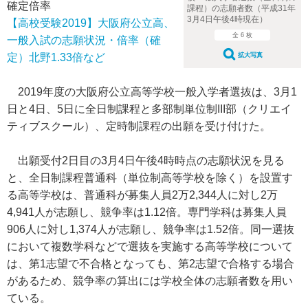
確定倍率
課程）の志願者数（平成31年
3月4日午後4時現在）
【高校受験2019】大阪府公立高、
全 6 枚
一般入試の志願状況・倍率（確
拡大写真
定）北野1.33倍など
2019年度の大阪府公立高等学校一般入学者選抜は、3月1
日と4日、5日に全日制課程と多部制単位制III部（クリエイ
ティブスクール）、定時制課程の出願を受け付けた。
出願受付2日目の3月4日午後4時時点の志願状況を見る
と、全日制課程普通科（単位制高等学校を除く）を設置す
る高等学校は、普通科が募集人員2万2,344人に対し2万
4,941人が志願し、競争率は1.12倍。専門学科は募集人員
906人に対し1,374人が志願し、競争率は1.52倍。同一選抜
において複数学科などで選抜を実施する高等学校について
は、第1志望で不合格となっても、第2志望で合格する場合
があるため、競争率の算出には学校全体の志願者数を用い
ている。