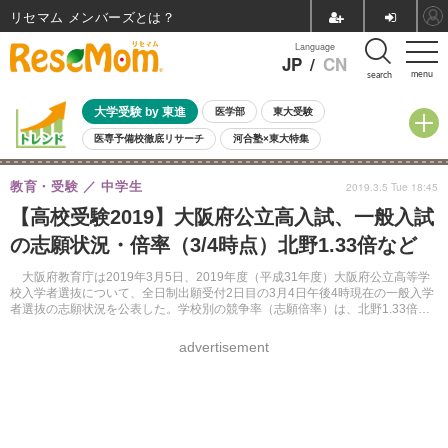
リセマム メンバーズ
Language
JP
/
CN
menu
search
大学受験 by 東進
医学部
東大受験
医専予備校徹底リサーチ
河合塾×東大特集
親子で考える大学選び
高校受験
中学受験
小学校受験
教育・受験
中学生
2019.3.5 Tue 18:45
共通テスト
夏休み
8月開催学校説明会・相談会
【高校受験2019】大阪府公立高入試、一般入試
8月開催イベント・WS
全国公立高校 過去問
人気記事
の志願状況・倍率（3/4時点）北野1.33倍など
自由研究教材（小学生向け）
自由研究教材（中学生向け）
ランキング
大阪府教育庁は2019年3月5日、2019年度（平成31年度）大阪府公立高等学
校入学者選抜について、全日制出願受付2日目の3月4日午後4時現在の一般入学
者選抜の志願状況を公表した。学校別の競争率（志願倍率）は、北野1.33倍、
大手前1.21倍など。
advertisement