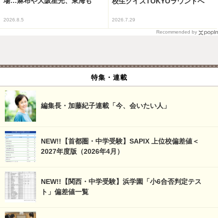
場…麻布や大阪星光、東海も
校生クイズTOKYOラウンドへ
2026.8.5
2026.7.29
Recommended by
特集・連載
編集長・加藤紀子連載「今、会いたい人」
NEW!!【首都圏・中学受験】SAPIX 上位校偏差値＜
2027年度版（2026年4月）
NEW!!【関西・中学受験】浜学園「小6合否判定テス
ト」偏差値一覧