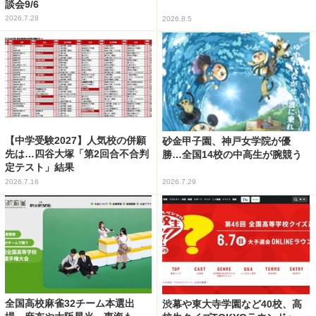
談会9/6
2026.7.28
2026.8.5
【中学受験2027】人気校の併願
砂金甲子園、神戸女学院が優
先は…四谷大塚「第2回合不合判
勝…全国14校の中高生が腕競う
定テスト」結果
2026.7.16
2026.7.29
全国高校麻雀32チーム本選出
渋幕や東大寺学園など40校、高