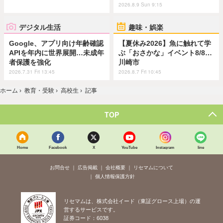
2026.8.9 Sun 9:15
デジタル生活
趣味・娯楽
Google、アプリ向け年齢確認
【夏休み2026】魚に触れて学
APIを年内に世界展開…未成年
ぶ「おさかな」イベント8/8…
者保護を強化
川崎市
2026.7.31 Fri 13:45
2026.8.7 Fri 10:45
ホーム
›
教育・受験
›
高校生
›
記事
TOP
Home
Facebook
X
YouTube
Instagram
line
お問合せ
広告掲載
会社概要
リセマムについて
個人情報保護方針
リセマムは、株式会社イード（東証グロース上場）の運
営するサービスです。
証券コード：6038