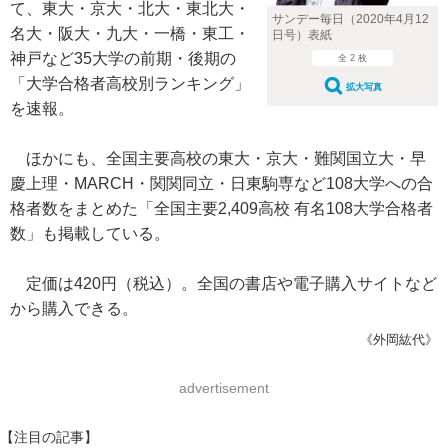
て、東大・京大・北大・東北大・
サンデー毎日（2020年4月12
名大・阪大・九大・一橋・東工・
日号）表紙
神戸など35大学の前期・後期の
全 2 枚
「大学合格者高校別ランキング」
拡大写真
を速報。
ほかにも、全国主要高校の東大・京大・難関国立大・早
慶上理・MARCH・関関同立・日東駒専など108大学への合
格者数をまとめた「全国主要2,409高校 有名108大学合格者
数」も掲載している。
定価は420円（税込）。全国の書店や電子購入サイトなど
から購入できる。
《外岡紘代》
advertisement
【注目の記事】