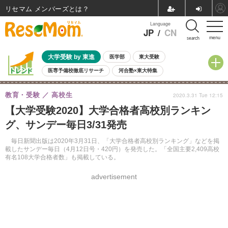
リセマム メンバーズ
Language
JP
/
CN
menu
search
大学受験 by 東進
医学部
東大受験
医専予備校徹底リサーチ
河合塾×東大特集
親子で考える大学選び
高校受験
中学受験
小学校受験
教育・受験
高校生
2020.3.31 Tue 12:15
共通テスト
夏休み
8月開催学校説明会・相談会
【大学受験2020】大学合格者高校別ランキン
8月開催イベント・WS
全国公立高校 過去問
人気記事
グ、サンデー毎日3/31発売
自由研究教材（小学生向け）
自由研究教材（中学生向け）
ランキング
毎日新聞出版は2020年3月31日、「大学合格者高校別ランキング」などを掲
載したサンデー毎日（4月12日号・420円）を発売した。「全国主要2,409高校
有名108大学合格者数」も掲載している。
advertisement