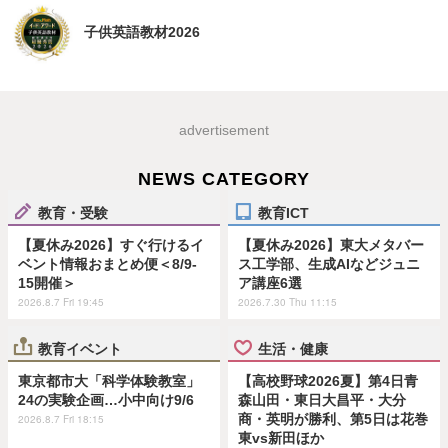
子供英語教材2026
advertisement
NEWS CATEGORY
教育・受験
教育ICT
【夏休み2026】すぐ行けるイ
【夏休み2026】東大メタバー
ベント情報おまとめ便＜8/9-
ス工学部、生成AIなどジュニ
15開催＞
ア講座6選
2026.8.7 Fri 19:45
2026.7.30 Thu 11:15
教育イベント
生活・健康
東京都市大「科学体験教室」
【高校野球2026夏】第4日青
24の実験企画…小中向け9/6
森山田・東日大昌平・大分
商・英明が勝利、第5日は花巻
2026.8.7 Fri 18:15
東vs新田ほか