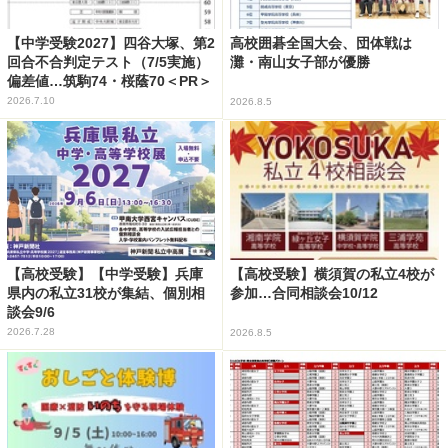
【中学受験2027】四谷大塚、第2
高校囲碁全国大会、団体戦は
回合不合判定テスト（7/5実施）
灘・南山女子部が優勝
偏差値…筑駒74・桜蔭70＜PR＞
2026.7.10
2026.8.5
【高校受験】【中学受験】兵庫
【高校受験】横須賀の私立4校が
県内の私立31校が集結、個別相
参加…合同相談会10/12
談会9/6
2026.7.28
2026.8.5