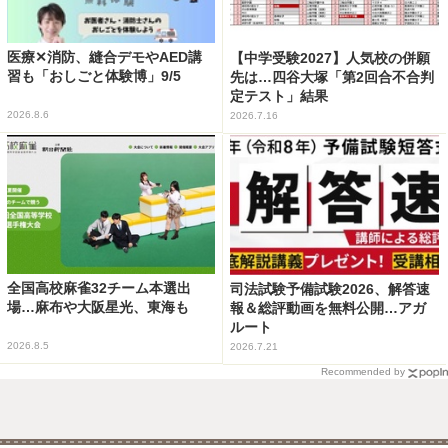
医療✕消防、縫合デモやAED講
【中学受験2027】人気校の併願
習も「おしごと体験博」9/5
先は…四谷大塚「第2回合不合判
定テスト」結果
2026.8.6
2026.7.16
全国高校麻雀32チーム本選出
司法試験予備試験2026、解答速
場…麻布や大阪星光、東海も
報＆総評動画を無料公開…アガ
ルート
2026.8.5
2026.7.21
Recommended by