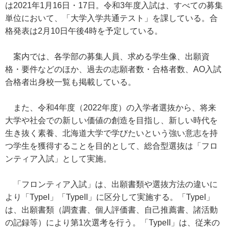
は2021年1月16日・17日。令和3年度入試は、すべての募集
単位において、「大学入学共通テスト」を課している。合
格発表は2月10日午後4時を予定している。
案内では、各学部の募集人員、求める学生像、出願資
格・要件などのほか、過去の志願者数・合格者数、AO入試
合格者出身校一覧も掲載している。
また、令和4年度（2022年度）の入学者選抜から、将来
大学や社会での新しい価値の創造を目指し、新しい時代を
生き抜く素養、北海道大学で学びたいという強い意志を持
つ学生を獲得することを目的として、総合型選抜は「フロ
ンティア入試」として実施。
「フロンティア入試」は、出願書類や選抜方法の違いに
より「TypeI」「TypeII」に区分して実施する。「TypeI」
は、出願書類（調査書、個人評価書、自己推薦書、諸活動
の記録等）により第1次選考を行う。「TypeII」は、従来の