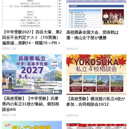
【中学受験2027】四谷大塚、第2
高校囲碁全国大会、団体戦は
回合不合判定テスト（7/5実施）
灘・南山女子部が優勝
偏差値…筑駒74・桜蔭70＜PR＞
2026.7.10
2026.8.5
【高校受験】【中学受験】兵庫
【高校受験】横須賀の私立4校が
県内の私立31校が集結、個別相
参加…合同相談会10/12
談会9/6
2026.7.28
2026.8.5