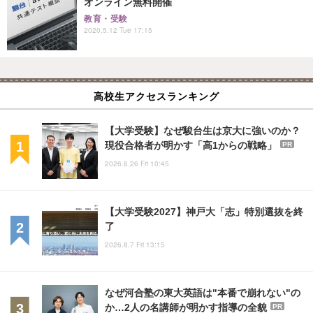
オンライン無料開催
教育・受験
2020.5.12 Tue 17:15
高校生アクセスランキング
【大学受験】なぜ駿台生は京大に強いのか？
現役合格者が明かす「高1からの戦略」
PR
2026.6.26 Fri 10:45
【大学受験2027】神戸大「志」特別選抜を終
了
2026.8.7 Fri 13:15
なぜ河合塾の東大英語は"本番で崩れない"の
か…2人の名講師が明かす指導の全貌
PR