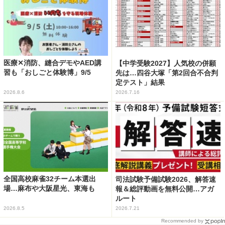
医療✕消防、縫合デモやAED講
【中学受験2027】人気校の併願
習も「おしごと体験博」9/5
先は…四谷大塚「第2回合不合判
定テスト」結果
2026.8.6
2026.7.16
全国高校麻雀32チーム本選出
司法試験予備試験2026、解答速
場…麻布や大阪星光、東海も
報＆総評動画を無料公開…アガ
ルート
2026.8.5
2026.7.21
Recommended by