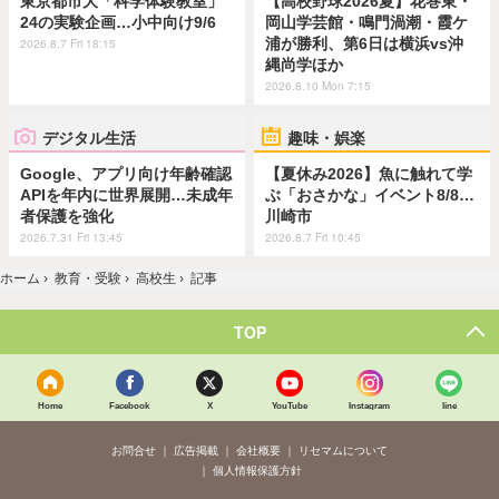
東京都市大「科学体験教室」
【高校野球2026夏】花巻東・
24の実験企画…小中向け9/6
岡山学芸館・鳴門渦潮・霞ケ
浦が勝利、第6日は横浜vs沖
2026.8.7 Fri 18:15
縄尚学ほか
2026.8.10 Mon 7:15
デジタル生活
趣味・娯楽
Google、アプリ向け年齢確認
【夏休み2026】魚に触れて学
APIを年内に世界展開…未成年
ぶ「おさかな」イベント8/8…
者保護を強化
川崎市
2026.7.31 Fri 13:45
2026.8.7 Fri 10:45
ホーム
›
教育・受験
›
高校生
›
記事
TOP
Home
Facebook
X
YouTube
Instagram
line
お問合せ
広告掲載
会社概要
リセマムについて
個人情報保護方針