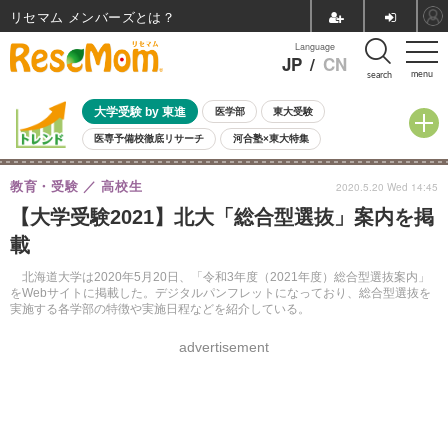
リセマム メンバーズ
Language
JP
/
CN
menu
search
大学受験 by 東進
医学部
東大受験
医専予備校徹底リサーチ
河合塾×東大特集
親子で考える大学選び
高校受験
中学受験
小学校受験
教育・受験
高校生
2020.5.20 Wed 14:45
共通テスト
夏休み
8月開催学校説明会・相談会
【大学受験2021】北大「総合型選抜」案内を掲
8月開催イベント・WS
全国公立高校 過去問
人気記事
載
自由研究教材（小学生向け）
自由研究教材（中学生向け）
ランキング
北海道大学は2020年5月20日、「令和3年度（2021年度）総合型選抜案内」
をWebサイトに掲載した。デジタルパンフレットになっており、総合型選抜を
実施する各学部の特徴や実施日程などを紹介している。
advertisement