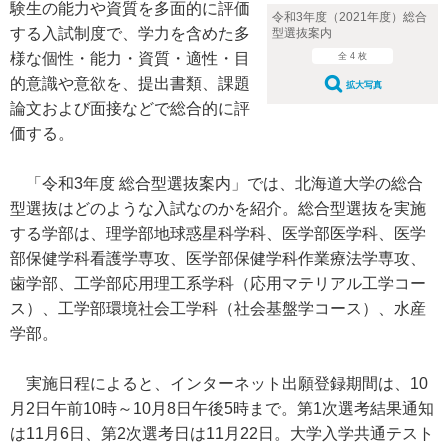
験生の能力や資質を多面的に評価
令和3年度（2021年度）総合
する入試制度で、学力を含めた多
型選抜案内
様な個性・能力・資質・適性・目
全 4 枚
的意識や意欲を、提出書類、課題
拡大写真
論文および面接などで総合的に評
価する。
「令和3年度 総合型選抜案内」では、北海道大学の総合
型選抜はどのような入試なのかを紹介。総合型選抜を実施
する学部は、理学部地球惑星科学科、医学部医学科、医学
部保健学科看護学専攻、医学部保健学科作業療法学専攻、
歯学部、工学部応用理工系学科（応用マテリアル工学コー
ス）、工学部環境社会工学科（社会基盤学コース）、水産
学部。
実施日程によると、インターネット出願登録期間は、10
月2日午前10時～10月8日午後5時まで。第1次選考結果通知
は11月6日、第2次選考日は11月22日。大学入学共通テスト