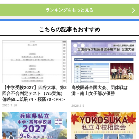
ランキングをもっと見る
こちらの記事もおすすめ
【中学受験2027】四谷大塚、第2
高校囲碁全国大会、団体戦は
回合不合判定テスト（7/5実施）
灘・南山女子部が優勝
偏差値…筑駒74・桜蔭70＜PR＞
2026.7.10
2026.8.5