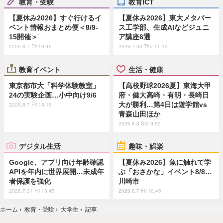
教育・受験
教育ICT
【夏休み2026】すぐ行けるイ
【夏休み2026】東大メタバー
ベント情報おまとめ便＜8/9-
ス工学部、生成AIなどジュニ
15開催＞
ア講座6選
2026.8.7 Fri 19:45
2026.7.30 Thu 11:15
教育イベント
生活・健康
東京都市大「科学体験教室」
【高校野球2026夏】東海大甲
24の実験企画…小中向け9/6
府・健大高崎・有明・長崎日
大が勝利…第4日は遊学館vs
2026.8.7 Fri 18:15
青森山田ほか
2026.8.8 Sat 9:52
デジタル生活
趣味・娯楽
Google、アプリ向け年齢確認
【夏休み2026】魚に触れて学
APIを年内に世界展開…未成年
ぶ「おさかな」イベント8/8…
者保護を強化
川崎市
2026.7.31 Fri 13:45
2026.8.7 Fri 10:45
ホーム
›
教育・受験
›
大学生
›
記事