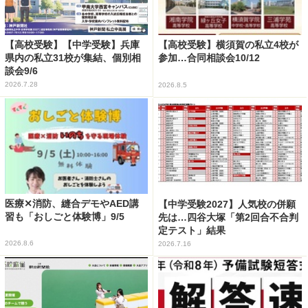
【高校受験】【中学受験】兵庫
【高校受験】横須賀の私立4校が
県内の私立31校が集結、個別相
参加…合同相談会10/12
談会9/6
2026.7.28
2026.8.5
医療✕消防、縫合デモやAED講
【中学受験2027】人気校の併願
習も「おしごと体験博」9/5
先は…四谷大塚「第2回合不合判
定テスト」結果
2026.8.6
2026.7.16