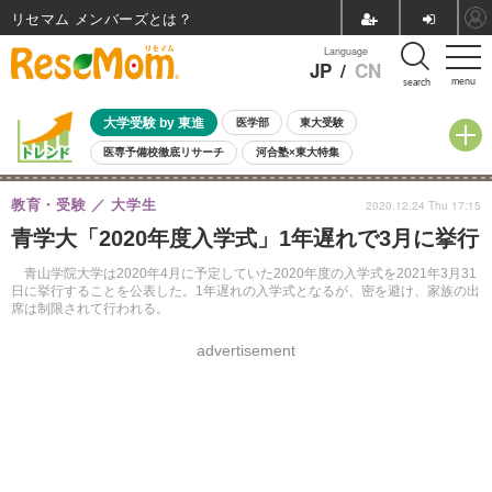
リセマム メンバーズ
Language
JP
/
CN
menu
search
大学受験 by 東進
医学部
東大受験
医専予備校徹底リサーチ
河合塾×東大特集
親子で考える大学選び
高校受験
中学受験
小学校受験
教育・受験
大学生
2020.12.24 Thu 17:15
共通テスト
夏休み
8月開催学校説明会・相談会
青学大「2020年度入学式」1年遅れで3月に挙行
8月開催イベント・WS
全国公立高校 過去問
人気記事
自由研究教材（小学生向け）
自由研究教材（中学生向け）
ランキング
青山学院大学は2020年4月に予定していた2020年度の入学式を2021年3月31
日に挙行することを公表した。1年遅れの入学式となるが、密を避け、家族の出
席は制限されて行われる。
advertisement