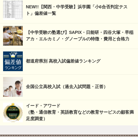
NEW!!【関西・中学受験】浜学園「小6合否判定テス
ト」偏差値一覧
【中学受験の塾選び】SAPIX・日能研・四谷大塚・早稲
アカ・エルカミノ・グノーブルの特徴・費用と合格力
都道府県別 高校入試偏差値ランキング
全国公立高校入試（過去入試問題・正答）
イード・アワード
（塾・通信教育・英語教育などの教育サービスの顧客満
足度調査）