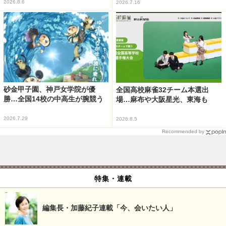
2026.8.6
2026.7.16
砂金甲子園、神戸女学院が優
全国高校麻雀32チーム本選出
勝…全国14校の中高生が腕競う
場…麻布や大阪星光、東海も
2026.7.29
2026.8.5
Recommended by
特集・連載
編集長・加藤紀子連載「今、会いたい人」