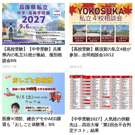
【高校受験】【中学受験】兵庫
【高校受験】横須賀の私立4校が
県内の私立31校が集結、個別相
参加…合同相談会10/12
談会9/6
2026.7.28
2026.8.5
医療✕消防、縫合デモやAED講
【中学受験2027】人気校の併願
習も「おしごと体験博」9/5
先は…四谷大塚「第2回合不合判
定テスト」結果