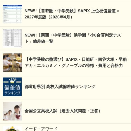
NEW!!【首都圏・中学受験】SAPIX 上位校偏差値＜
2027年度版（2026年4月）
NEW!!【関西・中学受験】浜学園「小6合否判定テス
ト」偏差値一覧
【中学受験の塾選び】SAPIX・日能研・四谷大塚・早稲
アカ・エルカミノ・グノーブルの特徴・費用と合格力
都道府県別 高校入試偏差値ランキング
全国公立高校入試（過去入試問題・正答）
イード・アワード