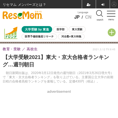
リセマム メンバーズ
Language
JP
/
CN
menu
search
大学受験 by 東進
医学部
東大受験
医専予備校徹底リサーチ
河合塾×東大特集
親子で考える大学選び
高校受験
中学受験
小学校受験
教育・受験
高校生
2021.3.12 Fri 9:45
共通テスト
夏休み
8月開催学校説明会・相談会
【大学受験2021】東大・京大合格者ランキン
8月開催イベント・WS
全国公立高校 過去問
人気記事
グ…週刊朝日
自由研究教材（小学生向け）
自由研究教材（中学生向け）
ランキング
朝日新聞出版は、2020年3月12日発売の週刊朝日（2021年3月26日増大号）
で「東大・京大合格者ランキング」を取り上げている。主要国公立大学の前期
日程の合格者高校ランキングを速報している。定価430円（税込）。
advertisement