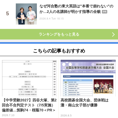
なぜ河合塾の東大英語は"本番で崩れない"の
か…2人の名講師が明かす指導の全貌
PR
2026.8.4 Tue 18:15
ランキングをもっと見る
こちらの記事もおすすめ
【中学受験2027】四谷大塚、第2
高校囲碁全国大会、団体戦は
回合不合判定テスト（7/5実施）
灘・南山女子部が優勝
偏差値…筑駒74・桜蔭70＜PR＞
2026.7.10
2026.8.5