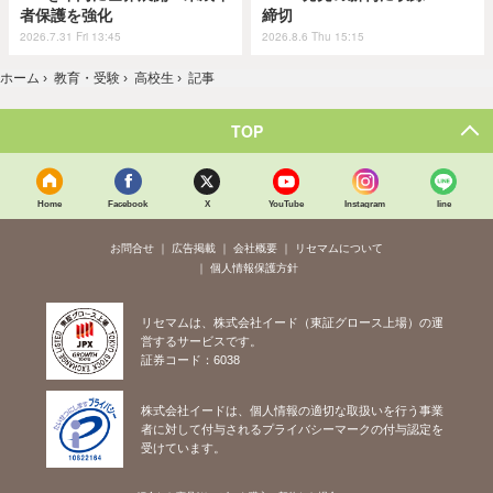
者保護を強化
締切
2026.7.31 Fri 13:45
2026.8.6 Thu 15:15
ホーム
›
教育・受験
›
高校生
›
記事
TOP
Home
Facebook
X
YouTube
Instagram
line
お問合せ
広告掲載
会社概要
リセマムについて
個人情報保護方針
リセマムは、株式会社イード（東証グロース上場）の運
営するサービスです。
証券コード：6038
株式会社イードは、個人情報の適切な取扱いを行う事業
者に対して付与されるプライバシーマークの付与認定を
受けています。