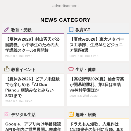
advertisement
NEWS CATEGORY
教育・受験
教育ICT
【夏休み2026】村山斉氏が公
【夏休み2026】東大メタバー
開講義、小中学生のための大
ス工学部、生成AIなどジュニ
学講義スクール9月開校
ア講座6選
2026.8.6 Thu 19:15
2026.7.30 Thu 11:15
教育イベント
生活・健康
【夏休み2026】ピアノ未経験
【高校野球2026夏】仙台育英
でも楽しめる「AI Duo
が開幕戦勝利、第2日は東筑
Piano」横浜みなとみらい
vs神村学園ほか
8/31まで
2026.8.5 Wed 20:32
2026.8.6 Thu 19:45
デジタル生活
趣味・娯楽
Google、アプリ向け年齢確認
ドラえもん短歌、入選作は
APIを年内に世界展開…未成年
11/20発売の新刊に収録…9/3