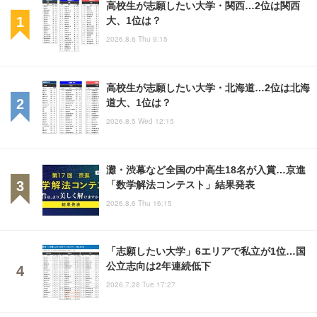
高校生が志願したい大学・関西…2位は関西
大、1位は？
2026.8.6 Thu 9:15
高校生が志願したい大学・北海道…2位は北海
道大、1位は？
2026.8.5 Wed 12:15
灘・渋幕など全国の中高生18名が入賞…京進
「数学解法コンテスト」結果発表
2026.8.6 Thu 16:15
「志願したい大学」6エリアで私立が1位…国
公立志向は2年連続低下
2026.7.28 Tue 17:27