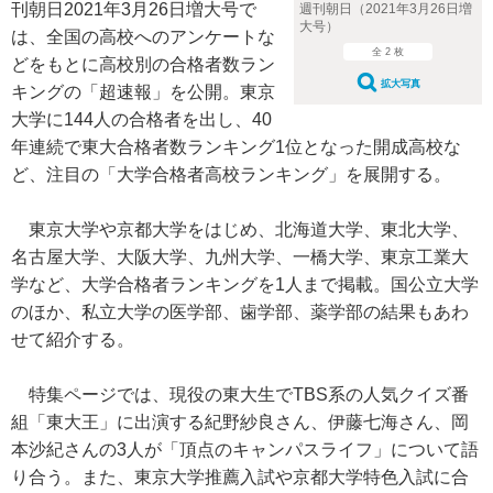
刊朝日2021年3月26日増大号で
週刊朝日（2021年3月26日増
大号）
は、全国の高校へのアンケートな
全 2 枚
どをもとに高校別の合格者数ラン
拡大写真
キングの「超速報」を公開。東京
大学に144人の合格者を出し、40
年連続で東大合格者数ランキング1位となった開成高校な
ど、注目の「大学合格者高校ランキング」を展開する。
東京大学や京都大学をはじめ、北海道大学、東北大学、
名古屋大学、大阪大学、九州大学、一橋大学、東京工業大
学など、大学合格者ランキングを1人まで掲載。国公立大学
のほか、私立大学の医学部、歯学部、薬学部の結果もあわ
せて紹介する。
特集ページでは、現役の東大生でTBS系の人気クイズ番
組「東大王」に出演する紀野紗良さん、伊藤七海さん、岡
本沙紀さんの3人が「頂点のキャンパスライフ」について語
り合う。また、東京大学推薦入試や京都大学特色入試に合