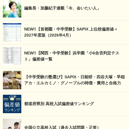
編集長・加藤紀子連載「今、会いたい人」
NEW!!【首都圏・中学受験】SAPIX 上位校偏差値＜
2027年度版（2026年4月）
NEW!!【関西・中学受験】浜学園「小6合否判定テス
ト」偏差値一覧
【中学受験の塾選び】SAPIX・日能研・四谷大塚・早稲
アカ・エルカミノ・グノーブルの特徴・費用と合格力
都道府県別 高校入試偏差値ランキング
全国公立高校入試（過去入試問題・正答）