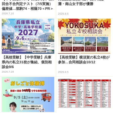
回合不合判定テスト（7/5実施）
灘・南山女子部が優勝
偏差値…筑駒74・桜蔭70＜PR＞
2026.7.10
2026.8.5
【高校受験】【中学受験】兵庫
【高校受験】横須賀の私立4校が
県内の私立31校が集結、個別相
参加…合同相談会10/12
談会9/6
2026.7.28
2026.8.5