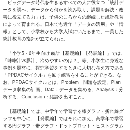
ビッグデータ時代を生きるすべての人に役立つ「統計デ
ータを調べ、データから何かを読み取り、課題を解決・改
善に役立てる力」は、子供のころからの継続した統計教育
によって育まれる。日本でも近年「データの活用」や「情
報」として、小学校から大学入試にいたるまで、一貫した
統計教育の指針が立てられた。
「小学5・6年生向け 統計【基礎編】【発展編】」では、
「味噌汁vs豚汁、冷めやすいのは？」等、小学生に身近な
事例を題材に、探究学習をするときに大切な考え方である
「PPDACサイクル」を回す練習をすることができる。な
お、PPDACサイクルとは、Problem：問題を設定、Plan：
データ収集の計画、Data：データを集める、Analysis：分
析する、Conclusion：結論を出すこと。
【基礎編】では、中学年で学習する棒グラフ・折れ線グ
ラフを中心に、【発展編】ではそれに加え、高学年で学習
する円グラフ・帯グラフ・ドットプロット・ヒストグラム