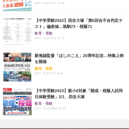
2021.12.23 Thu 12:45
【中学受験2022】四谷大塚「第6回合不合判定テ
スト」偏差値…筑駒73・桜蔭71
教育・受験
2021.12.23 Thu 12:15
新海誠監督「ほしのこえ」20周年記念…特集上映
を開催
趣味・娯楽
2021.12.23 Thu 9:45
【中学受験2023】新小6対象「開成・桜蔭入試同
日体験受験」2/1、四谷大塚
教育・受験
2021.12.22 Wed 18:45