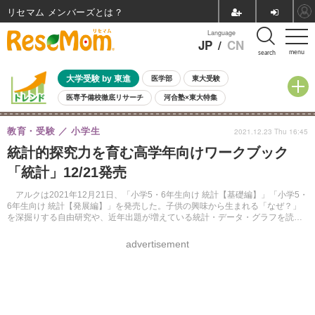
リセマム メンバーズ
Language
JP
/
CN
menu
search
大学受験 by 東進
医学部
東大受験
医専予備校徹底リサーチ
河合塾×東大特集
親子で考える大学選び
高校受験
中学受験
小学校受験
教育・受験
小学生
2021.12.23 Thu 16:45
共通テスト
夏休み
8月開催学校説明会・相談会
統計的探究力を育む高学年向けワークブック
8月開催イベント・WS
全国公立高校 過去問
人気記事
「統計」12/21発売
自由研究教材（小学生向け）
自由研究教材（中学生向け）
ランキング
アルクは2021年12月21日、「小学5・6年生向け 統計【基礎編】」「小学5・
6年生向け 統計【発展編】」を発売した。子供の興味から生まれる「なぜ？」
を深掘りする自由研究や、近年出題が増えている統計・データ・グラフを読み
解く中学受験対策にも役立つ1冊となっている。
advertisement