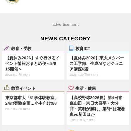
advertisement
NEWS CATEGORY
教育・受験
教育ICT
【夏休み2026】すぐ行けるイ
【夏休み2026】東大メタバー
ベント情報おまとめ便＜8/9-
ス工学部、生成AIなどジュニ
15開催＞
ア講座6選
2026.8.7 Fri 19:45
2026.7.30 Thu 11:15
教育イベント
生活・健康
東京都市大「科学体験教室」
【高校野球2026夏】第4日青
24の実験企画…小中向け9/6
森山田・東日大昌平・大分
商・英明が勝利、第5日は花巻
2026.8.7 Fri 18:15
東vs新田ほか
2026.8.9 Sun 9:15