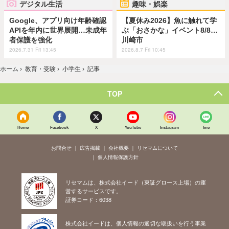
デジタル生活
趣味・娯楽
Google、アプリ向け年齢確認
【夏休み2026】魚に触れて学
APIを年内に世界展開…未成年
ぶ「おさかな」イベント8/8…
者保護を強化
川崎市
2026.7.31 Fri 13:45
2026.8.7 Fri 10:45
ホーム
›
教育・受験
›
小学生
›
記事
TOP
Home
Facebook
X
YouTube
Instagram
line
お問合せ
広告掲載
会社概要
リセマムについて
個人情報保護方針
リセマムは、株式会社イード（東証グロース上場）の運
営するサービスです。
証券コード：6038
株式会社イードは、個人情報の適切な取扱いを行う事業