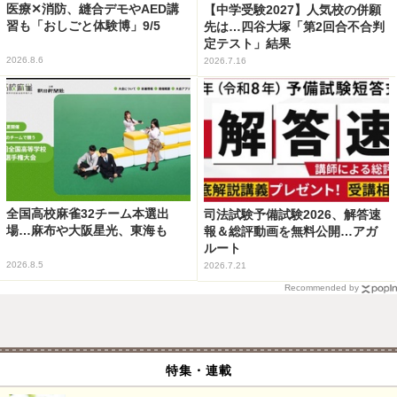
医療✕消防、縫合デモやAED講
【中学受験2027】人気校の併願
習も「おしごと体験博」9/5
先は…四谷大塚「第2回合不合判
定テスト」結果
2026.8.6
2026.7.16
全国高校麻雀32チーム本選出
司法試験予備試験2026、解答速
場…麻布や大阪星光、東海も
報＆総評動画を無料公開…アガ
ルート
2026.8.5
2026.7.21
Recommended by
特集・連載