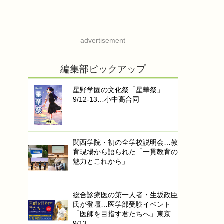
advertisement
編集部ピックアップ
星野学園の文化祭「星華祭」
9/12-13…小中高合同
関西学院・初の全学校説明会…教
育現場から語られた「一貫教育の
魅力とこれから」
総合診療医の第一人者・生坂政臣
氏が登壇…医学部受験イベント
「医師を目指す君たちへ」東京
9/13