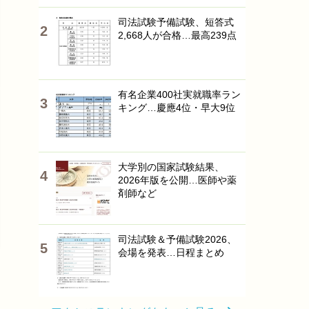
司法試験予備試験、短答式
2,668人が合格…最高239点
有名企業400社実就職率ラン
キング…慶應4位・早大9位
大学別の国家試験結果、
2026年版を公開…医師や薬
剤師など
司法試験＆予備試験2026、
会場を発表…日程まとめ