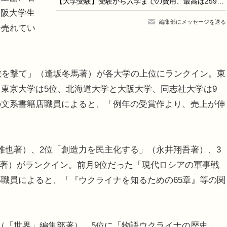
【大学受験】受験から入学までの費用、最高は259万円…大学生協調べ
大阪大学生
編集部にメッセージを送る
今売れてい
敵を撃て」（逢坂冬馬著）が各大学の上位にランクイン。東
、東京大学は5位、北海道大学と大阪大学、同志社大学は9
の文系書籍店職員によると、「例年の受賞作より、売上が伸
也著）、2位「創造力を民主化する」（永井翔吾著）、3
斎藤康毅著）がランクイン。前月9位だった「現代ロシアの軍事戦
部職員によると、「『ウクライナを知るための65章』等の関
（「世界」編集部著）、5位に「物語ウクライナの歴史」