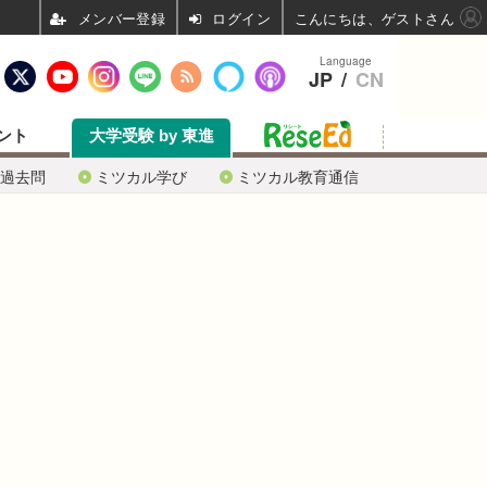
ログイン
こんにちは、ゲストさん
Language
JP
/
CN
ント
大学受験 by 東進
過去問
ミツカル学び
ミツカル教育通信