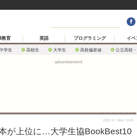
際教育
英語
プログラミング
イベ
中学生
高校生
大学生
高校偏差値
公立高校・
advertisement
2022.6.1 Wed 19:45
上位に…大学生協BookBest10