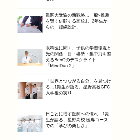
難関大受験の新戦略…一般×推薦
を賢く併願する高校1、2年生か
らの「複線設計」
眼科医に聞く、子供の学習環境と
光の関係…目・姿勢・集中力を整
えるBenQのデスクライト
「MindDuo 2」
「世界とつながる自分」を見つけ
る…1期生が語る、星野高校GFC
入学後の実り
日ごとに増す医師への憧れ…1期
生が語る、星野高校 医専コース
での「学びの楽しさ」