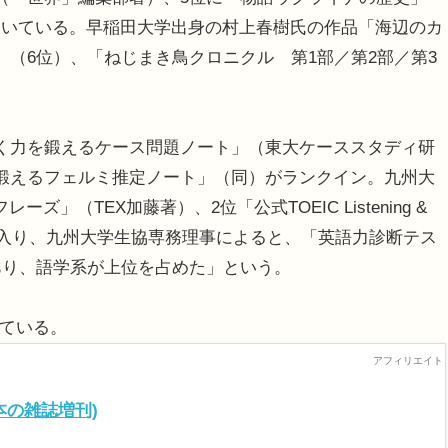
動いている。早稲田大学出身の村上春樹氏の作品「海辺のカ
」（6位）、「ねじまき鳥クロニクル 第1部／第2部／第3
く力を鍛えるケース問題ノート」（東大ケーススタディ研
鍛えるフェルミ推定ノート」（同）がランクイン。九州大
レーズ」（TEX加藤著）、2位「公式TOEIC Listening &
sting著）が入り、九州大学生協専務理事によると、「英語力診断テス
あり、語学系が上位を占めた」という。
している。
(本の雑誌増刊)