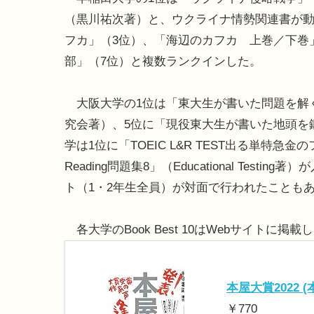
（黒川祐次著）と、ウクライナ情勢関連書が
フカ」（3位）、「海辺のカフカ 上巻／下巻
部」（7位）と複数ランクインした。
大阪大学の1位は「東大生が書いた問題を解
究会著）、5位に「現役東大生が書いた地頭を
学は1位に「TOEIC L&R TEST出る単特急金のフ
Reading問題集8」（Educational Te
ト（1・2年生全員）が対面で行われたことも
各大学のBook Best 10はWebサイトに掲載
本屋大賞2022 
￥770