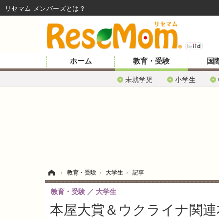
リセマム メンバーズ
ホーム
教育・受験
国
未就学児
小学生
ホーム
›
教育・受験
›
大学生
›
記事
教育・受験
大学生
本屋大賞＆ウクライナ関連本が