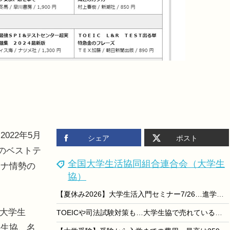
22年5月
シェア
ポスト
本のベストテ
全国大学生活協同組合連合会（大学生
イナ情勢の
協）
【夏休み2026】大学生活入門セミナー7/26…進学費用や準備を解説
北大学生
TOEICや司法試験対策も…大学生協で売れている本ベスト10
塾生協、名