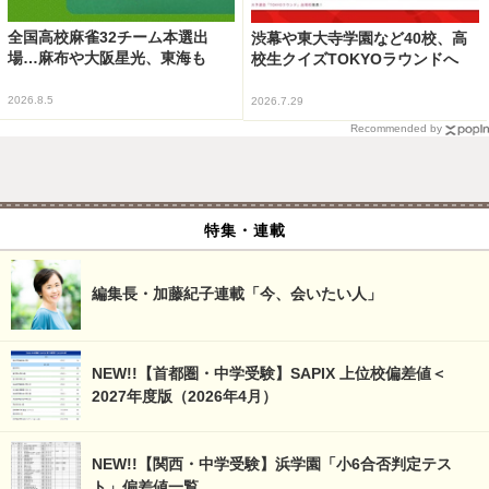
全国高校麻雀32チーム本選出
渋幕や東大寺学園など40校、高
場…麻布や大阪星光、東海も
校生クイズTOKYOラウンドへ
2026.8.5
2026.7.29
Recommended by
特集・連載
編集長・加藤紀子連載「今、会いたい人」
NEW!!【首都圏・中学受験】SAPIX 上位校偏差値＜
2027年度版（2026年4月）
NEW!!【関西・中学受験】浜学園「小6合否判定テス
ト」偏差値一覧