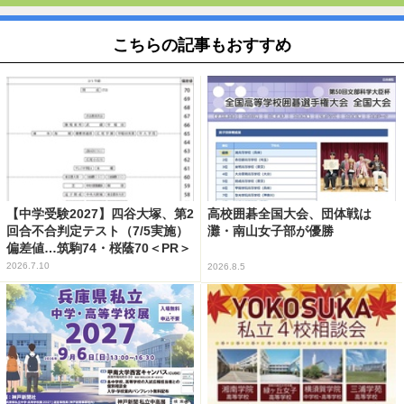
こちらの記事もおすすめ
【中学受験2027】四谷大塚、第2
高校囲碁全国大会、団体戦は
回合不合判定テスト（7/5実施）
灘・南山女子部が優勝
偏差値…筑駒74・桜蔭70＜PR＞
2026.7.10
2026.8.5