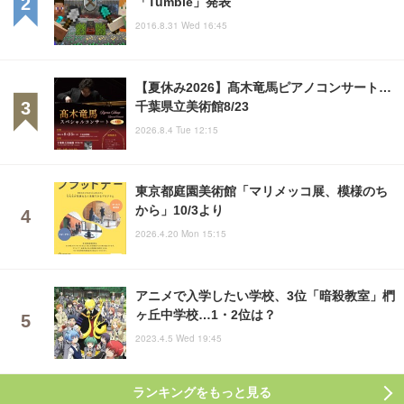
「Tumble」発表
2016.8.31 Wed 16:45
【夏休み2026】髙木竜馬ピアノコンサート…
千葉県立美術館8/23
2026.8.4 Tue 12:15
東京都庭園美術館「マリメッコ展、模様のち
から」10/3より
2026.4.20 Mon 15:15
アニメで入学したい学校、3位「暗殺教室」椚
ヶ丘中学校…1・2位は？
2023.4.5 Wed 19:45
ランキングをもっと見る