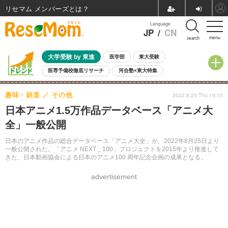
リセマム メンバーズ
Language
JP
/
CN
menu
search
大学受験 by 東進
医学部
東大受験
医専予備校徹底リサーチ
河合塾×東大特集
親子で考える大学選び
高校受験
中学受験
小学校受験
趣味・娯楽
その他
2022.8.25 Thu 19:15
共通テスト
夏休み
8月開催学校説明会・相談会
日本アニメ1.5万作品データベース「アニメ大
8月開催イベント・WS
全国公立高校 過去問
人気記事
全」一般公開
自由研究教材（小学生向け）
自由研究教材（中学生向け）
ランキング
日本のアニメ作品の総合データベース「アニメ大全」が、2022年8月25日より
一般公開された。「アニメ NEXT＿100」プロジェクトを2015年より推進して
きた、日本動画協会による日本のアニメ100 周年記念企画の成果となる。
advertisement