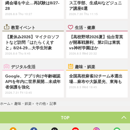
縄会場を中止…再試験は8/27-
ス工学部、生成AIなどジュニ
28
ア講座6選
2026.8.6 Thu 10:27
2026.7.30 Thu 11:15
教育イベント
生活・健康
【夏休み2026】マイクロソフ
【高校野球2026夏】仙台育英
トなど訪問「はたらくえす
が開幕戦勝利、第2日は東筑
と」8/24-29…大学生対象
vs神村学園ほか
2026.8.6 Thu 9:45
2026.8.5 Wed 20:32
デジタル生活
趣味・娯楽
Google、アプリ向け年齢確認
全国高校麻雀32チーム本選出
APIを年内に世界展開…未成年
場…麻布や大阪星光、東海も
者保護を強化
2026.8.5 Wed 19:45
2026.7.31 Fri 13:45
ホーム
›
趣味・娯楽
›
その他
›
記事
TOP