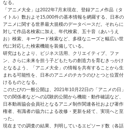
なる。
「アニメ大全」は2022年7月末現在、登録アニメ作品（タ
イトル）数およそ15,000件の基本情報を網羅する、日本の
アニメに関する世界最大規模のデータベースだ。それらに
対して作品名検索に加え、年代検索、五十音（あいうえ
お）検索、キーワード検索など、多様なニーズと幅広い世
代に対応した検索機能を装備している。
研究はもとより、ビジネス活用、クリエイティブ、ファ
ン、さらに未来を担う子どもたちの創造力を育むきっかけ
となるよう、「アニメ大全」の情報を共有することから生
まれる可能性を、日本のアニメのチカラのひとつと位置付
けるものとなる。
このたびの一般公開は、2021年10月22日の「アニメの日」
での関係者などへの試験的公開から機能・動作確認など、
日本動画協会会員社となるアニメ制作関連各社および著作
権者、有識者の協力による改修・更新を経て、実現へと至
った。
現在までの調査の結果、判明しているエピソード数（各話