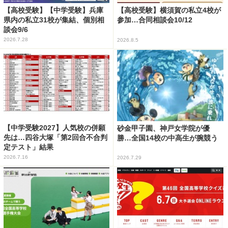
【高校受験】【中学受験】兵庫
【高校受験】横須賀の私立4校が
県内の私立31校が集結、個別相
参加…合同相談会10/12
談会9/6
2026.7.28
2026.8.5
【中学受験2027】人気校の併願
砂金甲子園、神戸女学院が優
先は…四谷大塚「第2回合不合判
勝…全国14校の中高生が腕競う
定テスト」結果
2026.7.16
2026.7.29