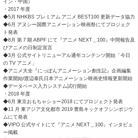
イン・中国）
・2017 年度
◆5月 NHKBS プレミアム ア二メ BEST100 更新データ協力
◆6月 アヌシー国際アニメーション映画祭にてプロジェク
ト発表
◆8月 第 7 期 ABPF にて『アニメ NEXT＿100』中間報告及
びアニメの日制定宣言
◆3月 公式サイトリニューアル通年コンテンツ開始「今日
の TV アニメ」
◆アニメ大全『にっぽんアニメーション創生記』企画編集
作業開始/渡辺泰氏日本アニメーション映画史情報更新開始
◆データベース入力システム試行開始
・2018 年度
◆6月 東京おもちゃショー2018 にてプロジェクト発表
◆11 月 東アジア文化都市 2019 豊島キックオフシンポジウ
ムにて発表
◆VIPO 公式サイトにて『アニメ NEXT＿100』インタビュ
ー掲載