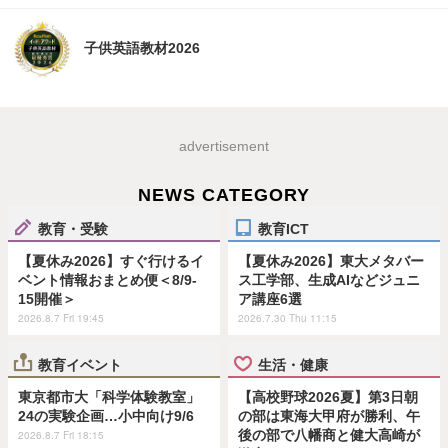
子供英語教材2026
advertisement
NEWS CATEGORY
教育・受験
教育ICT
【夏休み2026】すぐ行けるイ
【夏休み2026】東大メタバー
ベント情報おまとめ便＜8/9-
ス工学部、生成AIなどジュニ
15開催＞
ア講座6選
2026.8.7 Fri 19:45
2026.7.30 Thu 11:15
教育イベント
生活・健康
東京都市大「科学体験教室」
【高校野球2026夏】第3日朝
24の実験企画…小中向け9/6
の部は東海大甲府が勝利、午
後の部で八幡商と健大高崎が
2026.8.7 Fri 18:15