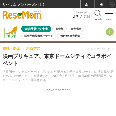
リセマム メンバーズ
Language
JP
/
CN
menu
search
大学受験 by 東進
医学部
東大受験
医専予備校徹底リサーチ
河合塾×東大特集
親子で考える大学選び
高校受験
中学受験
小学校受験
趣味・娯楽
未就学児
2022.8.29 Mon 18:15
共通テスト
夏休み
8月開催学校説明会・相談会
映画プリキュア、東京ドームシティでコラボイ
8月開催イベント・WS
全国公立高校 過去問
人気記事
ベント
自由研究教材（小学生向け）
自由研究教材（中学生向け）
ランキング
『映画デリシャスパーティ プリキュア 夢みるお子さまランチ！』の世界観を楽
しめるコラボイベントが決定した。2022年8月27日～10月30日の期間限定で東
京ドームシティにて開催される。
advertisement