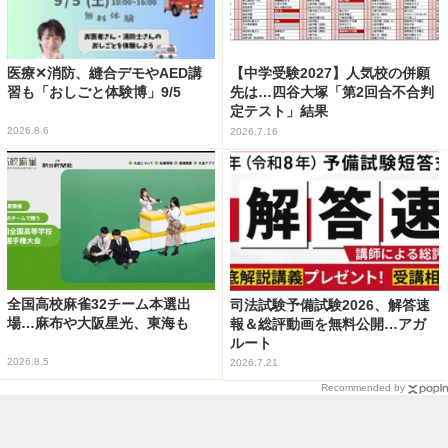
医療✕消防、縫合デモやAED講
【中学受験2027】人気校の併願
習も「おしごと体験博」9/5
先は…四谷大塚「第2回合不合判
定テスト」結果
2026.8.6
2026.7.16
全国高校麻雀32チーム本選出
司法試験予備試験2026、解答速
場…麻布や大阪星光、東海も
報＆総評動画を無料公開…アガ
ルート
2026.8.5
2026.7.21
Recommended by