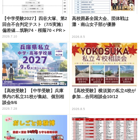
【中学受験2027】四谷大塚、第2
高校囲碁全国大会、団体戦は
回合不合判定テスト（7/5実施）
灘・南山女子部が優勝
偏差値…筑駒74・桜蔭70＜PR＞
2026.7.10
2026.8.5
【高校受験】【中学受験】兵庫
【高校受験】横須賀の私立4校が
県内の私立31校が集結、個別相
参加…合同相談会10/12
談会9/6
2026.7.28
2026.8.5