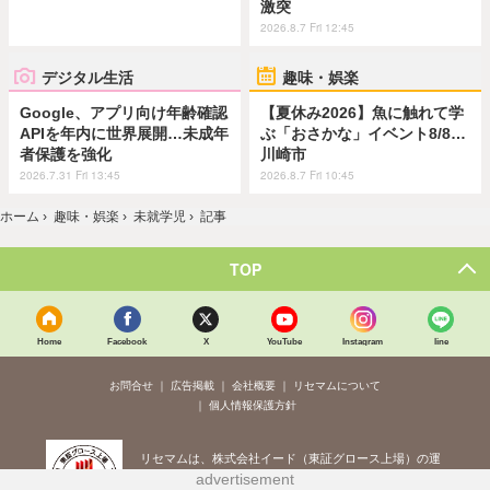
激突
2026.8.7 Fri 12:45
デジタル生活
趣味・娯楽
Google、アプリ向け年齢確認
【夏休み2026】魚に触れて学
APIを年内に世界展開…未成年
ぶ「おさかな」イベント8/8…
者保護を強化
川崎市
2026.7.31 Fri 13:45
2026.8.7 Fri 10:45
ホーム
›
趣味・娯楽
›
未就学児
›
記事
TOP
Home
Facebook
X
YouTube
Instagram
line
お問合せ
広告掲載
会社概要
リセマムについて
個人情報保護方針
リセマムは、株式会社イード（東証グロース上場）の運
advertisement
営するサービスです。