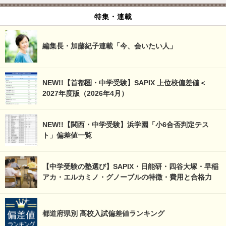
特集・連載
編集長・加藤紀子連載「今、会いたい人」
NEW!!【首都圏・中学受験】SAPIX 上位校偏差値＜
2027年度版（2026年4月）
NEW!!【関西・中学受験】浜学園「小6合否判定テス
ト」偏差値一覧
【中学受験の塾選び】SAPIX・日能研・四谷大塚・早稲
アカ・エルカミノ・グノーブルの特徴・費用と合格力
都道府県別 高校入試偏差値ランキング