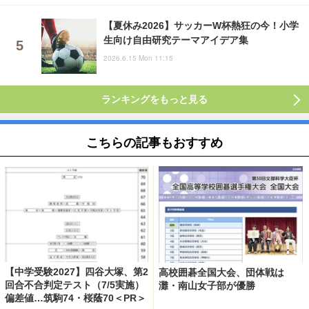
【夏休み2026】サッカーW杯熱狂の今！小学
生向け自由研究テーマアイデア集
2026.6.15 Mon 11:15
ランキングをもっと見る
こちらの記事もおすすめ
【中学受験2027】四谷大塚、第2
高校囲碁全国大会、団体戦は
回合不合判定テスト（7/5実施）
灘・南山女子部が優勝
偏差値…筑駒74・桜蔭70＜PR＞