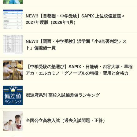
NEW!!【首都圏・中学受験】SAPIX 上位校偏差値＜
2027年度版（2026年4月）
NEW!!【関西・中学受験】浜学園「小6合否判定テス
ト」偏差値一覧
【中学受験の塾選び】SAPIX・日能研・四谷大塚・早稲
アカ・エルカミノ・グノーブルの特徴・費用と合格力
都道府県別 高校入試偏差値ランキング
全国公立高校入試（過去入試問題・正答）