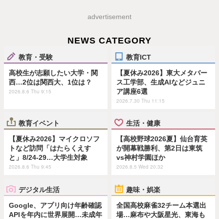
advertisement
NEWS CATEGORY
教育・受験
教育ICT
高校生が志願したい大学・関
【夏休み2026】東大メタバー
西…2位は関西大、1位は？
ス工学部、生成AIなどジュニ
ア講座6選
2026.8.6 Thu 9:15
2026.7.30 Thu 11:15
教育イベント
生活・健康
【夏休み2026】マイクロソフ
【高校野球2026夏】仙台育英
トなど訪問「はたらくえす
が開幕戦勝利、第2日は東筑
と」8/24-29…大学生対象
vs神村学園ほか
2026.8.6 Thu 9:45
2026.8.5 Wed 20:32
デジタル生活
趣味・娯楽
Google、アプリ向け年齢確認
全国高校麻雀32チーム本選出
APIを年内に世界展開…未成年
場…麻布や大阪星光、東海も