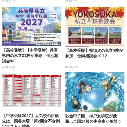
2026.7.10
2026.8.5
【高校受験】【中学受験】兵庫
【高校受験】横須賀の私立4校が
県内の私立31校が集結、個別相
参加…合同相談会10/12
談会9/6
2026.7.28
2026.8.5
【中学受験2027】人気校の併願
砂金甲子園、神戸女学院が優
先は…四谷大塚「第2回合不合判
勝…全国14校の中高生が腕競う
定テスト」結果