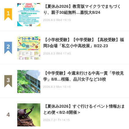
【夏休み2026】教育版マイクラでまちづく
り、親子30組無料…嘉悦大8/24
2026.8.5 Wed 19:15
【小学校受験】【中学受験】【高校受験】福
岡3会場「私立小中高校展」8/22-23
2026.8.5 Wed 17:45
【中学受験】今週末行ける中高一貫「学校見
学」8/8…桜蔭、品川女子など10校
2026.8.3 Mon 10:15
【夏休み2026】すぐ行けるイベント情報おま
とめ便＜8/2-8開催＞
2026.7.31 Fri 14:15