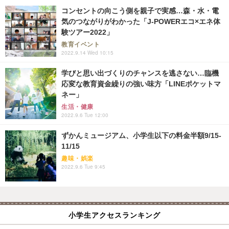
コンセントの向こう側を親子で実感…森・水・電
気のつながりがわかった「J-POWERエコ×エネ体
験ツアー2022」
教育イベント
2022.9.14 Wed 10:15
学びと思い出づくりのチャンスを逃さない…臨機
応変な教育資金繰りの強い味方「LINEポケットマ
ネー」
生活・健康
2022.9.6 Tue 12:00
ずかんミュージアム、小学生以下の料金半額9/15-
11/15
趣味・娯楽
2022.9.6 Tue 9:45
小学生アクセスランキング