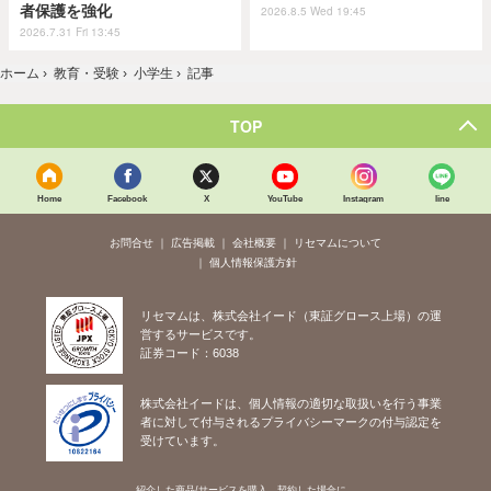
者保護を強化
2026.8.5 Wed 19:45
2026.7.31 Fri 13:45
ホーム
›
教育・受験
›
小学生
›
記事
TOP
Home
Facebook
X
YouTube
Instagram
line
お問合せ
広告掲載
会社概要
リセマムについて
個人情報保護方針
リセマムは、株式会社イード（東証グロース上場）の運
営するサービスです。
証券コード：6038
株式会社イードは、個人情報の適切な取扱いを行う事業
者に対して付与されるプライバシーマークの付与認定を
受けています。
紹介した商品/サービスを購入、契約した場合に、