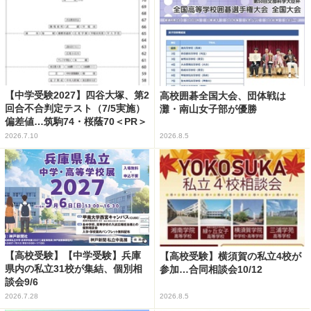
【中学受験2027】四谷大塚、第2
高校囲碁全国大会、団体戦は
回合不合判定テスト（7/5実施）
灘・南山女子部が優勝
偏差値…筑駒74・桜蔭70＜PR＞
2026.7.10
2026.8.5
【高校受験】【中学受験】兵庫
【高校受験】横須賀の私立4校が
県内の私立31校が集結、個別相
参加…合同相談会10/12
談会9/6
2026.7.28
2026.8.5