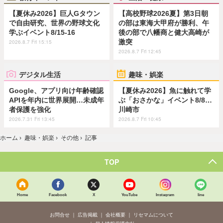
【夏休み2026】巨人Gタウン
【高校野球2026夏】第3日朝
で自由研究、世界の野球文化
の部は東海大甲府が勝利、午
学ぶイベント8/15-16
後の部で八幡商と健大高崎が
激突
2026.8.7 Fri 15:15
2026.8.7 Fri 12:45
デジタル生活
趣味・娯楽
Google、アプリ向け年齢確認
【夏休み2026】魚に触れて学
APIを年内に世界展開…未成年
ぶ「おさかな」イベント8/8…
者保護を強化
川崎市
2026.7.31 Fri 13:45
2026.8.7 Fri 10:45
ホーム
›
趣味・娯楽
›
その他
›
記事
TOP
Home
Facebook
X
YouTube
Instagram
line
お問合せ
広告掲載
会社概要
リセマムについて