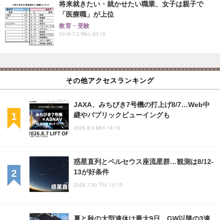
将来就きたい・就かせたい職業、女子は親子で
「医療職」が上位
教育・受験
2018.7.2 Mon 20:15
その他アクセスランキング
JAXA、みちびき7号機の打上げ8/7…Web中
継やパブリックビューイングも
2026.8.3 Mon 14:15
惑星直列とペルセウス座流星群…観測は8/12-
13が好条件
2026.7.30 Thu 10:15
夏と秋の大型連休は最大9日、GW以降の3連