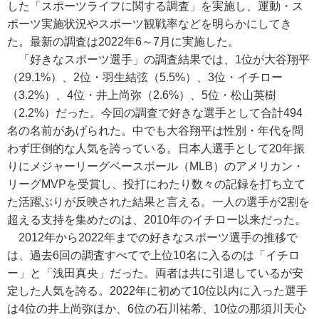
した「スポーツライフに関する調査」を実施し、運動・ス
ポーツ実施状況やスポーツ観戦率などを明らかにしてき
た。最新の調査は2022年6～7月に実施した。
「好きなスポーツ選手」の調査結果では、1位が大谷翔平
（29.1%）、2位・羽生結弦（5.5%）、3位・イチロー
（3.2%）、4位・井上尚弥（2.6%）、5位・松山英樹
（2.2%）だった。今回の調査で好きな選手として合計494
名の名前があげられた。中でも大谷翔平は性別・年代を問
わず圧倒的な人気を誇っている。日本人選手として20年振
りにメジャーリーグベースボール（MLB）のアメリカン・
リーグMVPを受賞し、投打にわたり数々の記録を打ち立て
た活躍ぶりが反映された結果と言える。一人の選手が2割を
超える支持を集めたのは、2010年のイチロー以来だった。
2012年から2022年までの好きなスポーツ選手の推移で
は、過去6回の調査すべてで上位10名に入るのは「イチロ
ー」と「浅田真央」だった。両者は共に引退しているが安
定した人気を誇る。2022年に初めて10位以内に入った選手
は4位の井上尚弥ほか、6位の石川祐希、10位の那須川天心