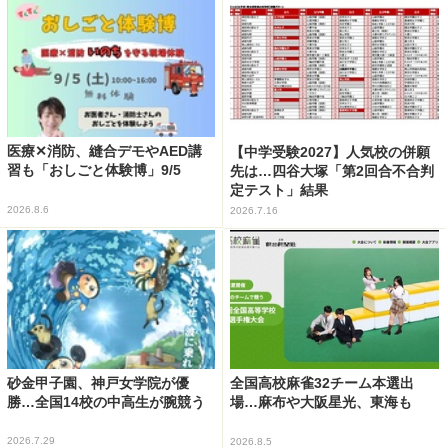
医療✕消防、縫合デモやAED講
【中学受験2027】人気校の併願
習も「おしごと体験博」9/5
先は…四谷大塚「第2回合不合判
定テスト」結果
2026.8.6
2026.7.16
砂金甲子園、神戸女学院が優
全国高校麻雀32チーム本選出
勝…全国14校の中高生が腕競う
場…麻布や大阪星光、東海も
2026.7.29
2026.8.5