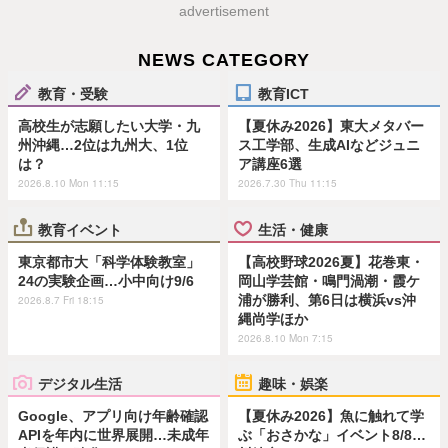
advertisement
NEWS CATEGORY
教育・受験
教育ICT
高校生が志願したい大学・九
【夏休み2026】東大メタバー
州沖縄…2位は九州大、1位
ス工学部、生成AIなどジュニ
は？
ア講座6選
2026.8.10 Mon 11:15
2026.7.30 Thu 11:15
教育イベント
生活・健康
東京都市大「科学体験教室」
【高校野球2026夏】花巻東・
24の実験企画…小中向け9/6
岡山学芸館・鳴門渦潮・霞ケ
浦が勝利、第6日は横浜vs沖
2026.8.7 Fri 18:15
縄尚学ほか
2026.8.10 Mon 7:15
デジタル生活
趣味・娯楽
Google、アプリ向け年齢確認
【夏休み2026】魚に触れて学
APIを年内に世界展開…未成年
ぶ「おさかな」イベント8/8…