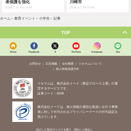
者保護を強化
川崎市
2026.7.31 Fri 13:45
2026.8.7 Fri 10:45
ホーム
›
教育イベント
›
小学生
›
記事
TOP
Home
Facebook
X
YouTube
Instagram
line
お問合せ
広告掲載
会社概要
リセマムについて
個人情報保護方針
リセマムは、株式会社イード（東証グロース上場）の運
営するサービスです。
証券コード：6038
株式会社イードは、個人情報の適切な取扱いを行う事業
者に対して付与されるプライバシーマークの付与認定を
受けています。
紹介した商品/サービスを購入、契約した場合に、