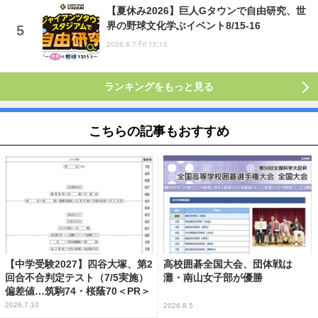
【夏休み2026】巨人Gタウンで自由研究、世
界の野球文化学ぶイベント8/15-16
2026.8.7 Fri 15:15
ランキングをもっと見る
こちらの記事もおすすめ
【中学受験2027】四谷大塚、第2
高校囲碁全国大会、団体戦は
回合不合判定テスト（7/5実施）
灘・南山女子部が優勝
偏差値…筑駒74・桜蔭70＜PR＞
2026.7.10
2026.8.5