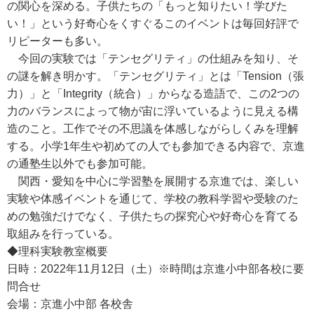
の関心を深める。子供たちの「もっと知りたい！学びた
い！」という好奇心をくすぐるこのイベントは毎回好評で
リピーターも多い。
今回の実験では「テンセグリティ」の仕組みを知り、そ
の謎を解き明かす。「テンセグリティ」とは「Tension（張
力）」と「Integrity（統合）」からなる造語で、この2つの
力のバランスによって物が宙に浮いているように見える構
造のこと。工作でその不思議を体感しながらしくみを理解
する。小学1年生や初めての人でも参加できる内容で、京進
の通塾生以外でも参加可能。
関西・愛知を中心に学習塾を展開する京進では、楽しい
実験や体感イベントを通じて、学校の教科学習や受験のた
めの勉強だけでなく、子供たちの探究心や好奇心を育てる
取組みを行っている。
◆理科実験教室概要
日時：2022年11月12日（土）※時間は京進小中部各校に要
問合せ
会場：京進小中部 各校舎