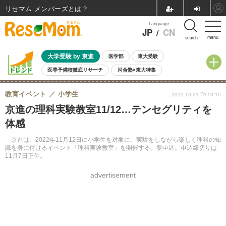
リセマム メンバーズ
Language
JP
/
CN
menu
search
大学受験 by 東進
医学部
東大受験
医専予備校徹底リサーチ
河合塾×東大特集
親子で考える大学選び
高校受験
中学受験
小学校受験
教育イベント
小学生
2022.10.21 Fri 19:15
共通テスト
夏休み
8月開催学校説明会・相談会
京進の理科実験教室11/12…テンセグリティを
8月開催イベント・WS
全国公立高校 過去問
人気記事
体感
自由研究教材（小学生向け）
自由研究教材（中学生向け）
ランキング
京進は、2022年11月12日に小学生を対象に、実験をしながら楽しく理科の知
識を身に付けるイベント「理科実験教室」を開催する。要申込。申込締切りは
11月7日正午。
advertisement