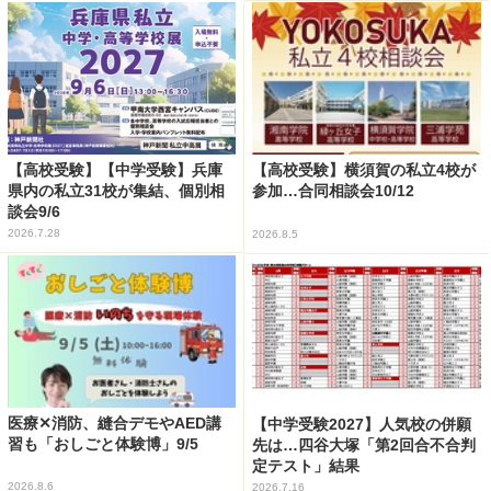
【高校受験】【中学受験】兵庫
【高校受験】横須賀の私立4校が
県内の私立31校が集結、個別相
参加…合同相談会10/12
談会9/6
2026.7.28
2026.8.5
医療✕消防、縫合デモやAED講
【中学受験2027】人気校の併願
習も「おしごと体験博」9/5
先は…四谷大塚「第2回合不合判
定テスト」結果
2026.8.6
2026.7.16