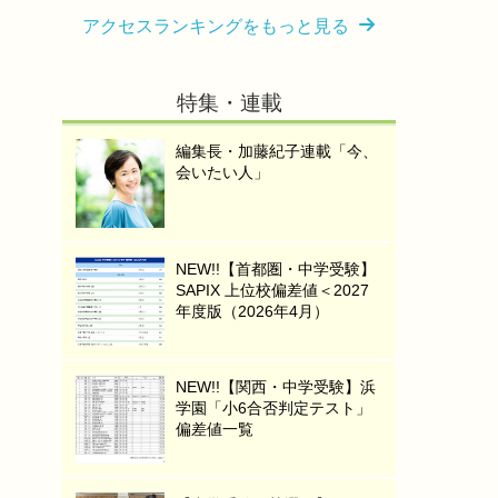
アクセスランキングをもっと見る
特集・連載
編集長・加藤紀子連載「今、
会いたい人」
NEW!!【首都圏・中学受験】
SAPIX 上位校偏差値＜2027
年度版（2026年4月）
NEW!!【関西・中学受験】浜
学園「小6合否判定テスト」
偏差値一覧