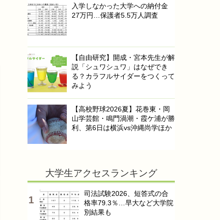
入学しなかった大学への納付金
27万円…保護者5.5万人調査
【自由研究】開成・宮本先生が解
説「シュワシュワ」はなぜでき
る？カラフルサイダーをつくって
みよう
【高校野球2026夏】花巻東・岡
山学芸館・鳴門渦潮・霞ケ浦が勝
利、第6日は横浜vs沖縄尚学ほか
大学生アクセスランキング
司法試験2026、短答式の合
格率79.3％…早大など大学院
別結果も