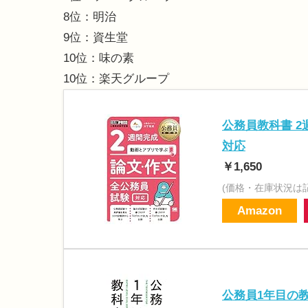
8位：明治
9位：資生堂
10位：味の素
10位：楽天グループ
公務員教科書 2
対応
￥1,650
(価格・在庫状況は
Amazon
公務員1年目の