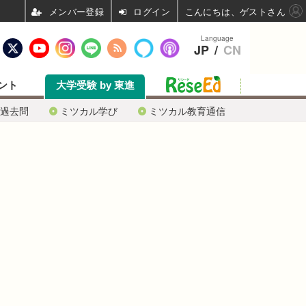
ログイン
こんにちは、ゲストさん
Language
JP
/
CN
ント
大学受験 by 東進
過去問
ミツカル学び
ミツカル教育通信