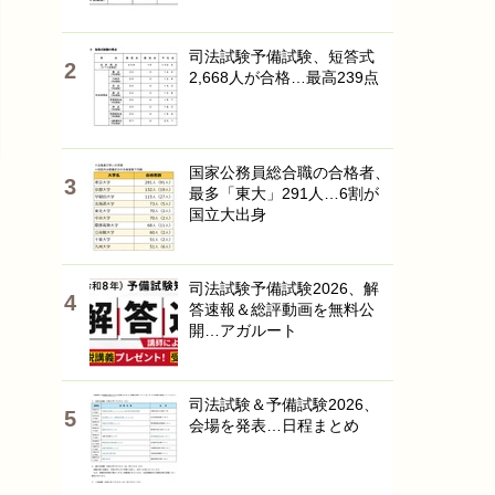
司法試験予備試験、短答式
2,668人が合格…最高239点
国家公務員総合職の合格者、
最多「東大」291人…6割が
国立大出身
司法試験予備試験2026、解
答速報＆総評動画を無料公
開…アガルート
司法試験＆予備試験2026、
会場を発表…日程まとめ