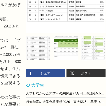
イルスが及ぼ
与額」
」29.2％と
ては、「プ
点や、最低
,000万円
以上、800
はせず、生活
シェア
ポスト
を優先できる
スを重視する
大学生
入学しなかった大学への納付金27万円…保護者5.5万人調査
社の仕事の
行知学園の大学合格実績2026…東大55人、早慶149人
ことが重要と