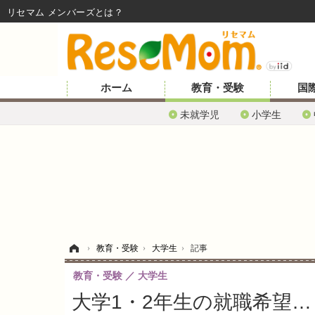
リセマム メンバーズ
ホーム
教育・受験
国
未就学児
小学生
ホーム
›
教育・受験
›
大学生
›
記事
教育・受験
大学生
大学1・2年生の就職希望