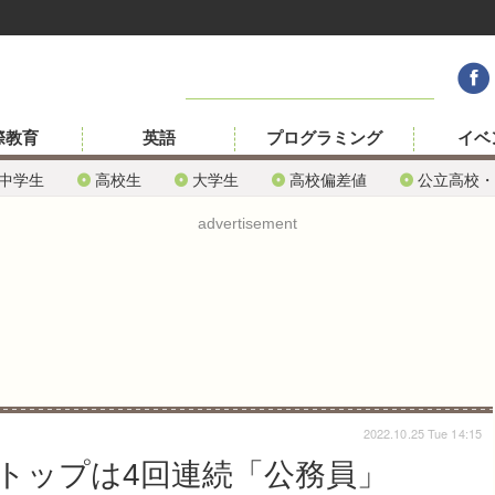
際教育
英語
プログラミング
イベ
中学生
高校生
大学生
高校偏差値
公立高校・
advertisement
2022.10.25 Tue 14:15
…トップは4回連続「公務員」