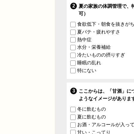
夏の家族の体調管理で、
可）
食欲低下・朝食を抜きが
夏バテ・疲れやすさ
熱中症
水分・栄養補給
冷たいものの摂りすぎ
睡眠の乱れ
特にない
ここからは、「甘酒」に
ようなイメージがありま
冬に飲むもの
夏に飲むもの
お酒・アルコールが入っ
甘い・こってり