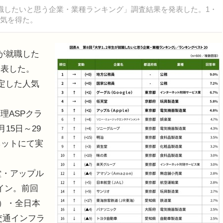
職したいと思う企業・業種ランキング」調査結果を発表した。1・
人気を得た。
が就職した
発表した。
定した人気
理ASPクラ
15日～29
ネットにて実
堂・アップル
イン。前回
L）・全日本
交通インフラ