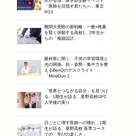
氏が登壇…医学部受験イベント
「医師を目指す君たちへ」東京
9/13
難関大受験の新戦略…一般×推薦
を賢く併願する高校1、2年生か
らの「複線設計」
眼科医に聞く、子供の学習環境と
光の関係…目・姿勢・集中力を整
えるBenQのデスクライト
「MindDuo 2」
「世界とつながる自分」を見つけ
る…1期生が語る、星野高校GFC
入学後の実り
日ごとに増す医師への憧れ…1期
生が語る、星野高校 医専コース
での「学びの楽しさ」