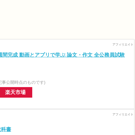
週間完成 動画とアプリで学ぶ 論文・作文 全公務員試験
記事公開時点のものです)
楽天市場
教科書