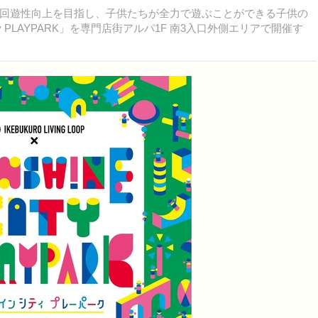
回遊性向上を目指し、子供たちが全力で遊ぶことができる子供の
ne City PLAYPARK」を専門店街アルパ1F 南3入口外側エリアで開催す