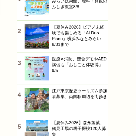
みらい技術館、理科・算数の
ふしぎ教室8/8
【夏休み2026】ピアノ未経
験でも楽しめる「AI Duo
Piano」横浜みなとみらい
8/31まで
医療✕消防、縫合デモやAED
講習も「おしごと体験博」
9/5
江戸東京歴史ツーリズム参加
者募集、両国駅周辺を街歩き
【夏休み2026】森永製菓、
鶴見工場の親子探検120人募
集