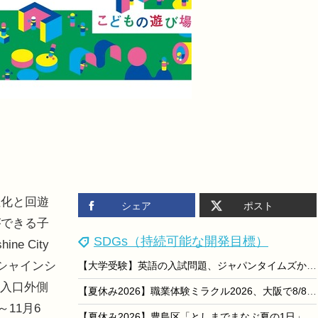
化と回遊
シェア
ポスト
ができる子
SDGs（持続可能な開発目標）
ne City
ンシャインシ
【大学受験】英語の入試問題、ジャパンタイムズから180問出題…AIなど時事頻出
3入口外側
【夏休み2026】職業体験ミラクル2026、大阪で8/8…専門学校8校集結
～11月6
【夏休み2026】豊島区「としまでまなぶ夏の1日」7/26…職業体験やSDGsなど15ブース