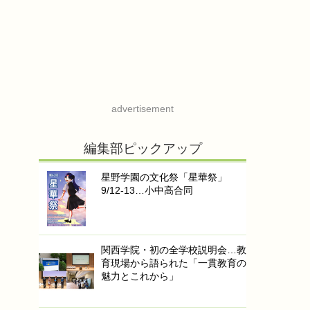
advertisement
編集部ピックアップ
星野学園の文化祭「星華祭」
9/12-13…小中高合同
関西学院・初の全学校説明会…教
育現場から語られた「一貫教育の
魅力とこれから」