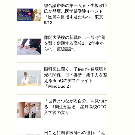
総合診療医の第一人者・生坂政臣
氏が登壇…医学部受験イベント
「医師を目指す君たちへ」東京
9/13
難関大受験の新戦略…一般×推薦
を賢く併願する高校1、2年生か
らの「複線設計」
眼科医に聞く、子供の学習環境と
光の関係…目・姿勢・集中力を整
えるBenQのデスクライト
「MindDuo 2」
「世界とつながる自分」を見つけ
る…1期生が語る、星野高校GFC
入学後の実り
日ごとに増す医師への憧れ…1期