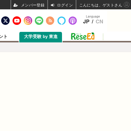
ログイン
こんにちは、ゲストさん
Language
JP
/
CN
ント
大学受験 by 東進