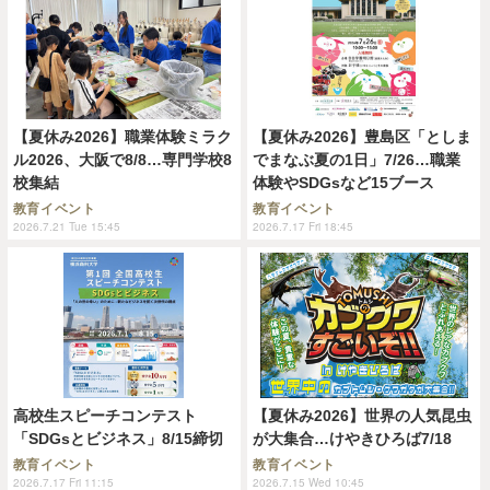
【夏休み2026】職業体験ミラク
【夏休み2026】豊島区「としま
ル2026、大阪で8/8…専門学校8
でまなぶ夏の1日」7/26…職業
校集結
体験やSDGsなど15ブース
教育イベント
教育イベント
2026.7.21 Tue 15:45
2026.7.17 Fri 18:45
高校生スピーチコンテスト
【夏休み2026】世界の人気昆虫
「SDGsとビジネス」8/15締切
が大集合…けやきひろば7/18
教育イベント
教育イベント
2026.7.17 Fri 11:15
2026.7.15 Wed 10:45