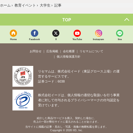
ホーム
›
教育イベント
›
大学生
›
記事
TOP
Home
Facebook
X
YouTube
Instagram
line
お問合せ
広告掲載
会社概要
リセマムについて
個人情報保護方針
リセマムは、株式会社イード（東証グロース上場）の運
営するサービスです。
証券コード：6038
株式会社イードは、個人情報の適切な取扱いを行う事業
者に対して付与されるプライバシーマークの付与認定を
受けています。
紹介した商品/サービスを購入、契約した場合に、
売上の一部が弊社サイトに還元されることがあります。
当サイトに掲載の記事・見出し・写真・画像の無断転載を禁じます。
Copyright © 2026 IID, Inc.