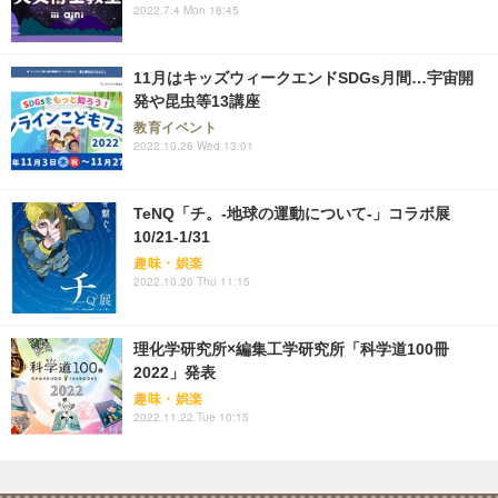
2022.7.4 Mon 18:45
11月はキッズウィークエンドSDGs月間…宇宙開
発や昆虫等13講座
教育イベント
2022.10.26 Wed 13:01
TeNQ「チ。-地球の運動について-」コラボ展
10/21-1/31
趣味・娯楽
2022.10.20 Thu 11:15
理化学研究所×編集工学研究所「科学道100冊
2022」発表
趣味・娯楽
2022.11.22 Tue 10:15