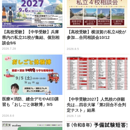
【高校受験】【中学受験】兵庫
【高校受験】横須賀の私立4校が
県内の私立31校が集結、個別相
参加…合同相談会10/12
談会9/6
2026.7.28
2026.8.5
医療✕消防、縫合デモやAED講
【中学受験2027】人気校の併願
習も「おしごと体験博」9/5
先は…四谷大塚「第2回合不合判
定テスト」結果
2026.8.6
2026.7.16