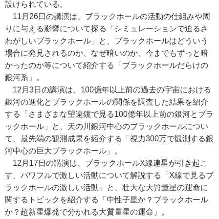
設けられている。
11月26日の講演は、ブラックホールの活動の仕組みや周
りに与える影響について探る「シミュレーションで迫るさ
わがしいブラックホール」と、ブラックホールはどういう
場合に発見されるのか、なぜ暗いのか、今までもずっと暗
かったのか等について紹介する「ブラックホールだらけの
銀河系」。
12月3日の講演は、100億年以上前の過去の宇宙における
銀河の進化とブラックホールの関係を調査した結果を紹介
する「さまざまな望遠鏡で見る100億年以上前の銀河とブラ
ックホール」と、天の川銀河中心のブラックホールについ
て、最先端の観測成果を紹介する「視力300万で観測する銀
河中心の巨大ブラックホール」。
12月17日の講演は、ブラックホールX線連星が引き起こ
す、パワフルで激しい活動について解説する「X線で見るブ
ラックホールの激しい活動」と、壮大な大質量星の運命に
関するトピックを紹介する「中性子星か？ブラックホール
か？超新星爆発で分かれる大質量星の運命」。