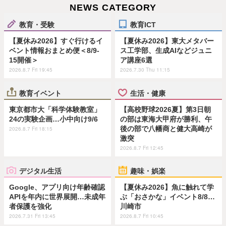
NEWS CATEGORY
教育・受験
教育ICT
【夏休み2026】すぐ行けるイ
【夏休み2026】東大メタバー
ベント情報おまとめ便＜8/9-
ス工学部、生成AIなどジュニ
15開催＞
ア講座6選
2026.8.7 Fri 19:45
2026.7.30 Thu 11:15
教育イベント
生活・健康
東京都市大「科学体験教室」
【高校野球2026夏】第3日朝
24の実験企画…小中向け9/6
の部は東海大甲府が勝利、午
後の部で八幡商と健大高崎が
2026.8.7 Fri 18:15
激突
2026.8.7 Fri 12:45
デジタル生活
趣味・娯楽
Google、アプリ向け年齢確認
【夏休み2026】魚に触れて学
APIを年内に世界展開…未成年
ぶ「おさかな」イベント8/8…
者保護を強化
川崎市
2026.7.31 Fri 13:45
2026.8.7 Fri 10:45