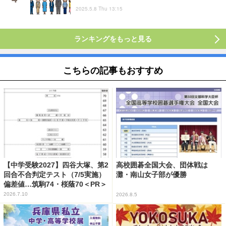
2025.5.8 Thu 13:15
ランキングをもっと見る
こちらの記事もおすすめ
【中学受験2027】四谷大塚、第2
高校囲碁全国大会、団体戦は
回合不合判定テスト（7/5実施）
灘・南山女子部が優勝
偏差値…筑駒74・桜蔭70＜PR＞
2026.7.10
2026.8.5