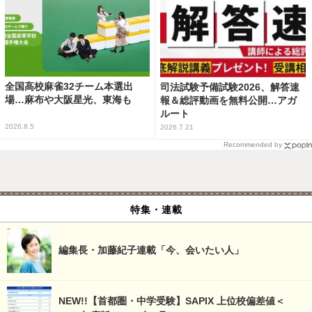
全国高校麻雀32チーム本選出
司法試験予備試験2026、解答速
場…麻布や大阪星光、東海も
報＆総評動画を無料公開…アガ
ルート
2026.8.5
2026.7.21
Recommended by
特集・連載
編集長・加藤紀子連載「今、会いたい人」
NEW!!【首都圏・中学受験】SAPIX 上位校偏差値＜