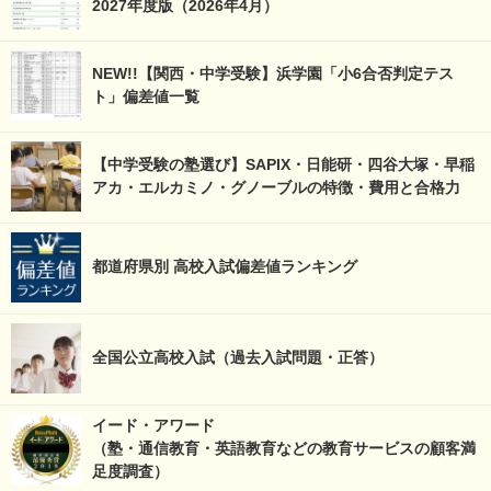
2027年度版（2026年4月）
NEW!!【関西・中学受験】浜学園「小6合否判定テス
ト」偏差値一覧
【中学受験の塾選び】SAPIX・日能研・四谷大塚・早稲
アカ・エルカミノ・グノーブルの特徴・費用と合格力
都道府県別 高校入試偏差値ランキング
全国公立高校入試（過去入試問題・正答）
イード・アワード
（塾・通信教育・英語教育などの教育サービスの顧客満
足度調査）