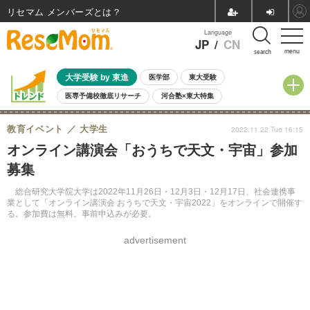
リセマム メンバーズ
Language
JP
/
CN
menu
search
大学受験 by 東進
医学部
東大受験
医専予備校徹底リサーチ
河合塾×東大特集
親子で考える大学選び
高校受験
中学受験
小学校受験
教育イベント
大学生
2022.11.22 Tue 16:15
共通テスト
夏休み
8月開催学校説明会・相談会
オンライン講演会「おうちで天文・宇宙」参加
8月開催イベント・WS
全国公立高校 過去問
人気記事
募集
自由研究教材（小学生向け）
自由研究教材（中学生向け）
ランキング
総合研究大学院大学は2022年11月26日・12月3日・12月17日、社会連携事
業として「オンライン講演会 おうちで天文・宇宙2022」をオンラインで開催す
る。参加費は無料。事前申込みが必要。
advertisement