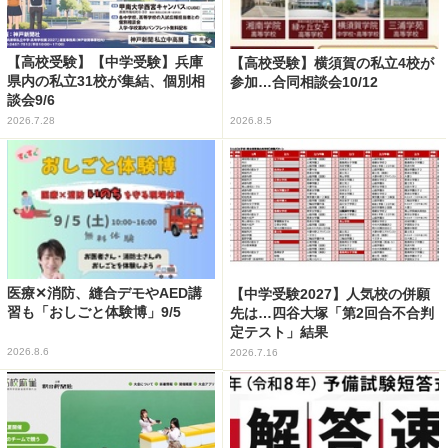
【高校受験】【中学受験】兵庫
【高校受験】横須賀の私立4校が
県内の私立31校が集結、個別相
参加…合同相談会10/12
談会9/6
2026.7.28
2026.8.5
医療✕消防、縫合デモやAED講
【中学受験2027】人気校の併願
習も「おしごと体験博」9/5
先は…四谷大塚「第2回合不合判
定テスト」結果
2026.8.6
2026.7.16