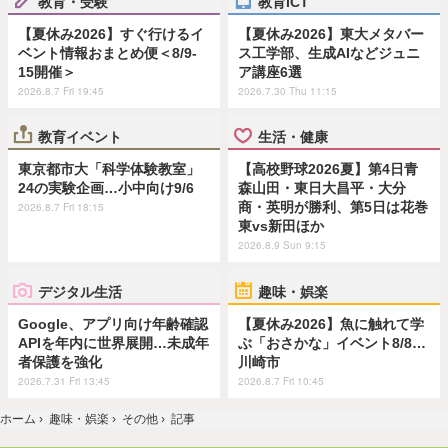
教育・受験
教育ICT
【夏休み2026】すぐ行けるイ
【夏休み2026】東大メタバー
ベント情報おまとめ便＜8/9-
ス工学部、生成AIなどジュニ
15開催＞
ア講座6選
2026.8.7 Fri 19:45
2026.7.30 Thu 11:15
教育イベント
生活・健康
東京都市大「科学体験教室」
【高校野球2026夏】第4日青
24の実験企画…小中向け9/6
森山田・東日大昌平・大分
商・英明が勝利、第5日は花巻
2026.8.7 Fri 18:15
東vs新田ほか
2026.8.9 Sun 9:15
デジタル生活
趣味・娯楽
Google、アプリ向け年齢確認
【夏休み2026】魚に触れて学
APIを年内に世界展開…未成年
ぶ「おさかな」イベント8/8…
者保護を強化
川崎市
2026.7.31 Fri 13:45
2026.8.7 Fri 10:45
ホーム
›
趣味・娯楽
›
その他
›
記事