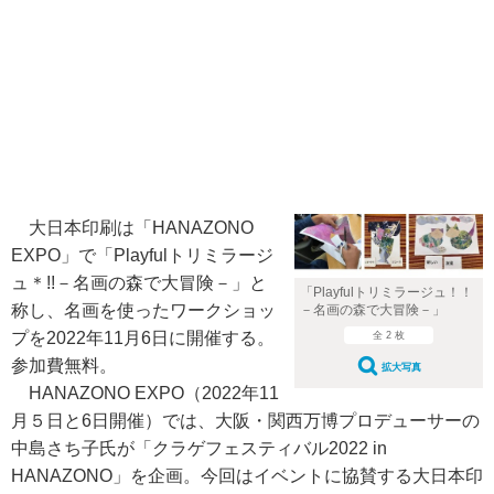
大日本印刷は「HANAZONO
EXPO」で「Playfulトリミラージ
ュ＊!!－名画の森で大冒険－」と
「Playfulトリミラージュ！！
称し、名画を使ったワークショッ
－名画の森で大冒険－」
プを2022年11月6日に開催する。
全 2 枚
参加費無料。
拡大写真
HANAZONO EXPO（2022年11
月５日と6日開催）では、大阪・関西万博プロデューサーの
中島さち子氏が「クラゲフェスティバル2022 in
HANAZONO」を企画。今回はイベントに協賛する大日本印