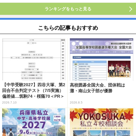
ランキングをもっと見る
こちらの記事もおすすめ
【中学受験2027】四谷大塚、第2
高校囲碁全国大会、団体戦は
回合不合判定テスト（7/5実施）
灘・南山女子部が優勝
偏差値…筑駒74・桜蔭70＜PR＞
2026.7.10
2026.8.5