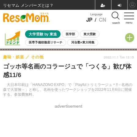
リセマム メンバーズ
Language
JP
/
CN
menu
search
大学受験 by 東進
医学部
東大受験
医専予備校徹底リサーチ
河合塾×東大特集
親子で考える大学選び
高校受験
中学受験
小学校受験
趣味・娯楽
その他
2022.11.1 Tue 13:15
共通テスト
夏休み
8月開催学校説明会・相談会
ゴッホ等名画のコラージュで「つくる」歓び体
8月開催イベント・WS
全国公立高校 過去問
人気記事
感11/6
自由研究教材（小学生向け）
自由研究教材（中学生向け）
ランキング
大日本印刷は「HANAZONO EXPO」で「Playfulトリミラージュ＊!!－名画の
森で大冒険－」と称し、名画を使ったワークショップを2022年11月6日に開催
する。参加費無料。
advertisement