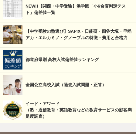
NEW!!【関西・中学受験】浜学園「小6合否判定テス
ト」偏差値一覧
【中学受験の塾選び】SAPIX・日能研・四谷大塚・早稲
アカ・エルカミノ・グノーブルの特徴・費用と合格力
都道府県別 高校入試偏差値ランキング
全国公立高校入試（過去入試問題・正答）
イード・アワード
（塾・通信教育・英語教育などの教育サービスの顧客満
足度調査）