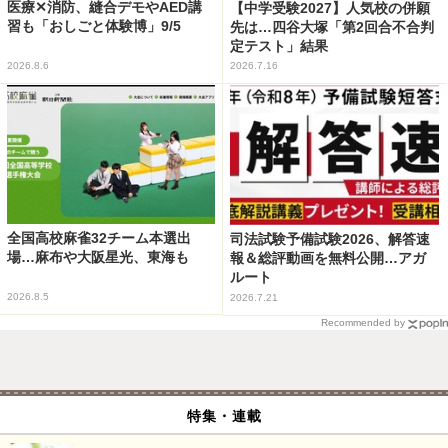
医療✕消防、縫合デモやAED講
【中学受験2027】人気校の併願
習も「おしごと体験博」9/5
先は…四谷大塚「第2回合不合判
定テスト」結果
2026.8.6
2026.7.16
全国高校麻雀32チーム本選出
司法試験予備試験2026、解答速
場…麻布や大阪星光、東海も
報＆総評動画を無料公開…アガ
ルート
2026.8.5
2026.7.21
Recommended by
特集・連載