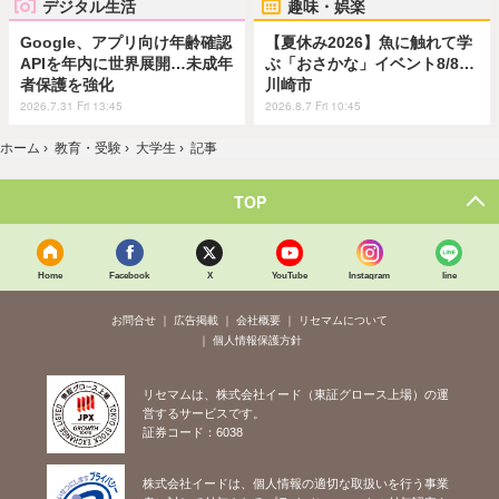
デジタル生活
趣味・娯楽
Google、アプリ向け年齢確認
【夏休み2026】魚に触れて学
APIを年内に世界展開…未成年
ぶ「おさかな」イベント8/8…
者保護を強化
川崎市
2026.7.31 Fri 13:45
2026.8.7 Fri 10:45
ホーム
›
教育・受験
›
大学生
›
記事
TOP
Home
Facebook
X
YouTube
Instagram
line
お問合せ
広告掲載
会社概要
リセマムについて
個人情報保護方針
リセマムは、株式会社イード（東証グロース上場）の運
営するサービスです。
証券コード：6038
株式会社イードは、個人情報の適切な取扱いを行う事業