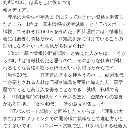
究所JABO」は暮らしに役立つ情
報メディア。
理系の大学生が卒業までに取っておきたい資格を調査し
たところ、1位は「基本情報技術者試験」と「ITパスポート
試験」でそれぞれ19.0％を占めた。回答理由には、情報社
会には必要な資格だから、IT知識を身に付けていることの
証明になるといった意見が多数見られた。
1位の「基本情報技術者試験」と答えた人からは、「今か
らの時代は情報社会だと思うので、そのような仕事に関わ
れるような資格を取ったほうがいいと思ったからです。
（男性20代）」「IT関連の基本を押さえるべし。結局現代
で必要とされる人材はIT関連知識を豊富に備えた人。高学
歴でなくとも高収入を得ることができ、就職、転職で有
利。IT関連専門の転職サイトがあるほど、企業からの需要
がある証拠。（女性40代）」等の意見が集まった。
「ITパスポート試験」と回答した人からは、「理系の大
学生はプログラミングでの開発職に就職などで進む方がと
ても多いです。ITパスポート試験では、ITを利用する社会人