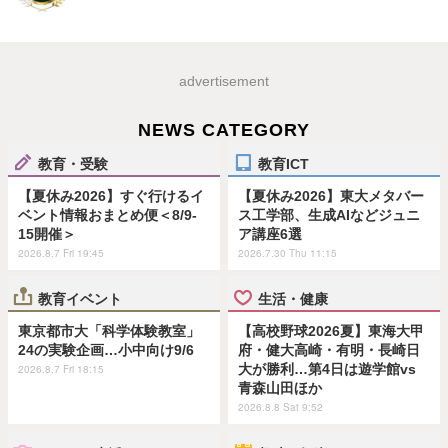
advertisement
NEWS CATEGORY
教育・受験
教育ICT
【夏休み2026】すぐ行けるイ
【夏休み2026】東大メタバー
ベント情報おまとめ便＜8/9-
ス工学部、生成AIなどジュニ
15開催＞
ア講座6選
2026.8.7 Fri 19:45
2026.7.30 Thu 11:15
教育イベント
生活・健康
東京都市大「科学体験教室」
【高校野球2026夏】東海大甲
24の実験企画…小中向け9/6
府・健大高崎・有明・長崎日
大が勝利…第4日は遊学館vs
2026.8.7 Fri 18:15
青森山田ほか
2026.8.8 Sat 9:52