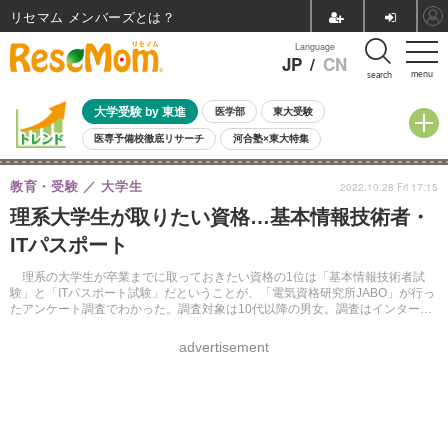
リセマム メンバーズ
Language
JP
/
CN
menu
search
大学受験 by 東進
医学部
東大受験
医専予備校徹底リサーチ
河合塾×東大特集
親子で考える大学選び
高校受験
中学受験
小学校受験
教育・受験
大学生
2022.10.28 Fri 17:15
共通テスト
夏休み
8月開催学校説明会・相談会
理系大学生が取りたい資格…基本情報技術者・
8月開催イベント・WS
全国公立高校 過去問
人気記事
ITパスポート
自由研究教材（小学生向け）
自由研究教材（中学生向け）
ランキング
理系の大学生が卒業までに取っておきたい資格の1位は「基本情報技術者試
験」と「ITパスポート試験」だということが、「電気資格研究所JABO」が行っ
たアンケート調査でわかった。調査対象は10代以降の男女。調査はインターネ
ットで2022年10月に実施。調査人数は100人。
advertisement