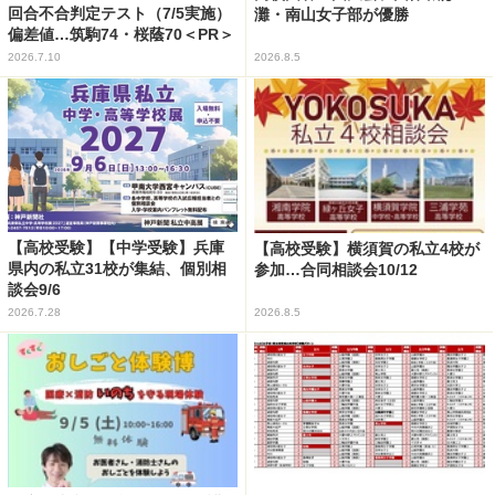
回合不合判定テスト（7/5実施）
灘・南山女子部が優勝
偏差値…筑駒74・桜蔭70＜PR＞
2026.7.10
2026.8.5
【高校受験】【中学受験】兵庫
【高校受験】横須賀の私立4校が
県内の私立31校が集結、個別相
参加…合同相談会10/12
談会9/6
2026.7.28
2026.8.5