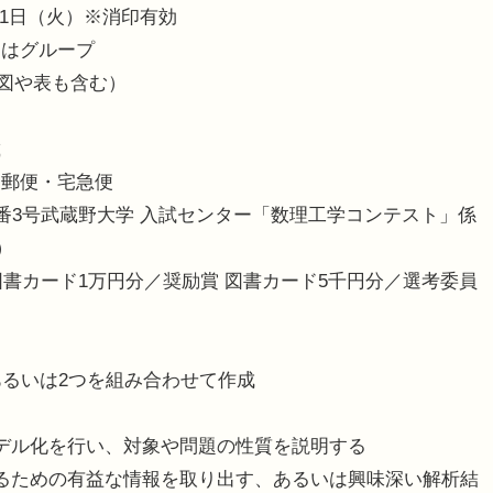
月31日（火）※消印有効
くはグループ
（図や表も含む）
載
は郵便・宅急便
目3番3号武蔵野大学 入試センター「数理工学コンテスト」係
）
図書カード1万円分／奨励賞 図書カード5千円分／選考委員
あるいは2つを組み合わせて作成
デル化を行い、対象や問題の性質を説明する
るための有益な情報を取り出す、あるいは興味深い解析結