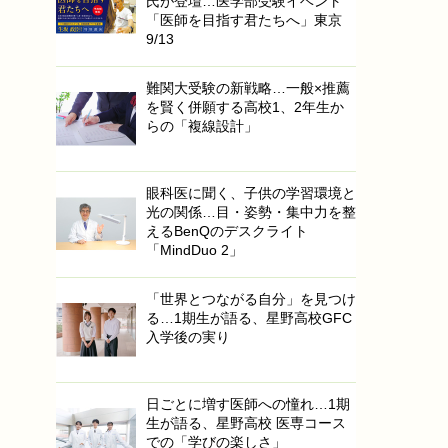
氏が登壇…医学部受験イベント
「医師を目指す君たちへ」東京
9/13
難関大受験の新戦略…一般×推薦
を賢く併願する高校1、2年生か
らの「複線設計」
眼科医に聞く、子供の学習環境と
光の関係…目・姿勢・集中力を整
えるBenQのデスクライト
「MindDuo 2」
「世界とつながる自分」を見つけ
る…1期生が語る、星野高校GFC
入学後の実り
日ごとに増す医師への憧れ…1期
生が語る、星野高校 医専コース
での「学びの楽しさ」