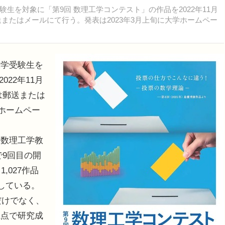
を対象に「第9回 数理工学コンテスト」の作品を2022年11月
郵送またはメールにて行う。発表は2023年3月上旬に大学ホームペー
学受験生を
22年11月
募は郵送または
学ホームペー
数理工学教
で9回目の開
,027作品
している。
だけでなく、
視点で研究成