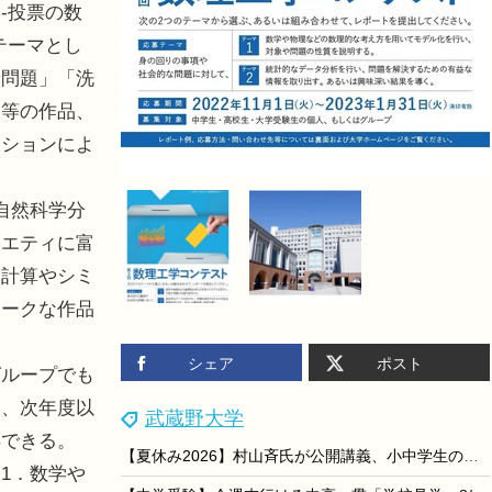
‐投票の数
テーマとし
康問題」「洗
」等の作品、
ーションによ
。
自然科学分
ラエティに富
、計算やシミ
ニークな作品
シェア
ポスト
ループでも
と、次年度以
武蔵野大学
得できる。
【夏休み2026】村山斉氏が公開講義、小中学生のための大学講義スクール9月開校
1．数学や