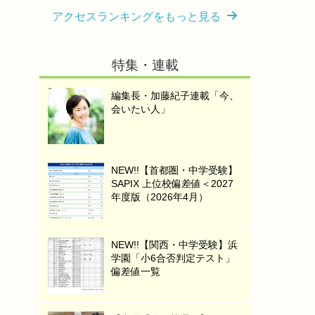
アクセスランキングをもっと見る
特集・連載
編集長・加藤紀子連載「今、
会いたい人」
NEW!!【首都圏・中学受験】
SAPIX 上位校偏差値＜2027
年度版（2026年4月）
NEW!!【関西・中学受験】浜
学園「小6合否判定テスト」
偏差値一覧