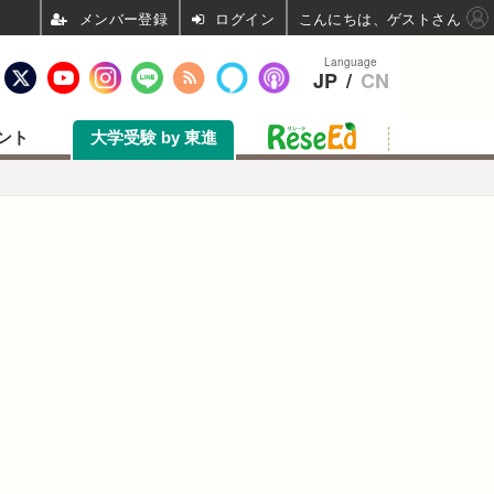
ログイン
こんにちは、ゲストさん
Language
JP
/
CN
ント
大学受験 by 東進