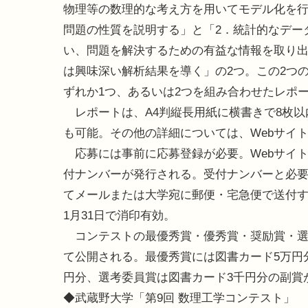
物理等の数理的な考え方を用いてモデル化を
問題の性質を説明する」と「2．統計的なデー
い、問題を解決するための有益な情報を取り
は興味深い解析結果を導く」の2つ。この2つ
ずれか1つ、あるいは2つを組み合わせたレポ
レポートは、A4判縦長用紙に横書きで8枚以
も可能。その他の詳細については、Webサイ
応募には事前に応募登録が必要。Webサイ
付ナンバーが発行される。受付ナンバーと必要
てメールまたは大学宛に郵便・宅急便で送付すると
1月31日で消印有効。
コンテストの最優秀賞・優秀賞・奨励賞・選考
て公開される。最優秀賞には図書カード5万円
円分、選考委員賞は図書カード3千円分の副賞
◆武蔵野大学「第9回 数理工学コンテスト」