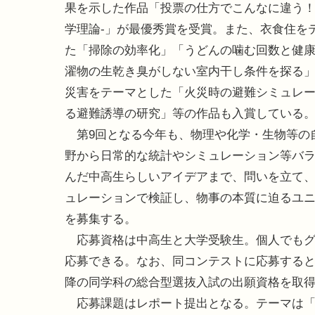
果を示した作品「投票の仕方でこんなに違う！
学理論‐」が最優秀賞を受賞。また、衣食住を
た「掃除の効率化」「うどんの噛む回数と健
濯物の生乾き臭がしない室内干し条件を探る
災害をテーマとした「火災時の避難シミュレ
る避難誘導の研究」等の作品も入賞している
第9回となる今年も、物理や化学・生物等の
野から日常的な統計やシミュレーション等バ
んだ中高生らしいアイデアまで、問いを立て
ュレーションで検証し、物事の本質に迫るユ
を募集する。
応募資格は中高生と大学受験生。個人でもグ
応募できる。なお、同コンテストに応募する
降の同学科の総合型選抜入試の出願資格を取
応募課題はレポート提出となる。テーマは「