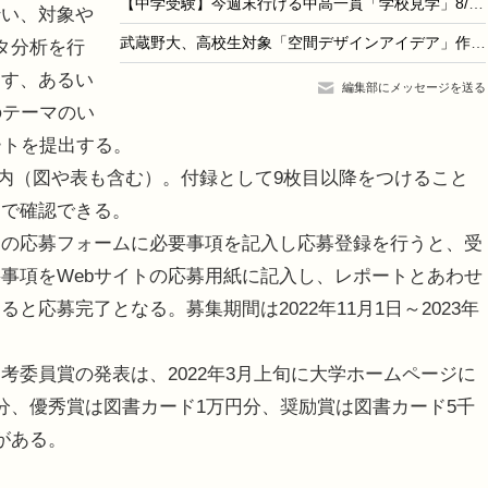
【中学受験】今週末行ける中高一貫「学校見学」8/1-2…佼成学園、日大豊山など10校
行い、対象や
武蔵野大、高校生対象「空間デザインアイデア」作品募集
タ分析を行
出す、あるい
編集部にメッセージを送る
のテーマのい
ートを提出する。
内（図や表も含む）。付録として9枚目以降をつけること
トで確認できる。
トの応募フォームに必要事項を記入し応募登録を行うと、受
事項をWebサイトの応募用紙に記入し、レポートとあわせ
応募完了となる。募集期間は2022年11月1日～2023年
委員賞の発表は、2022年3月上旬に大学ホームページに
分、優秀賞は図書カード1万円分、奨励賞は図書カード5千
がある。