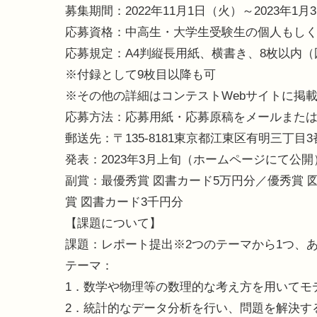
募集期間：2022年11月1日（火）～2023年1
応募資格：中高生・大学生受験生の個人もし
応募規定：A4判縦長用紙、横書き、8枚以内
※付録として9枚目以降も可
※その他の詳細はコンテストWebサイトに掲
応募方法：応募用紙・応募原稿をメールまた
郵送先：〒135-8181東京都江東区有明三丁
発表：2023年3月上旬（ホームページにて公開
副賞：最優秀賞 図書カード5万円分／優秀賞 
賞 図書カード3千円分
【課題について】
課題：レポート提出※2つのテーマから1つ、
テーマ：
1．数学や物理等の数理的な考え方を用いてモ
2．統計的なデータ分析を行い、問題を解決す