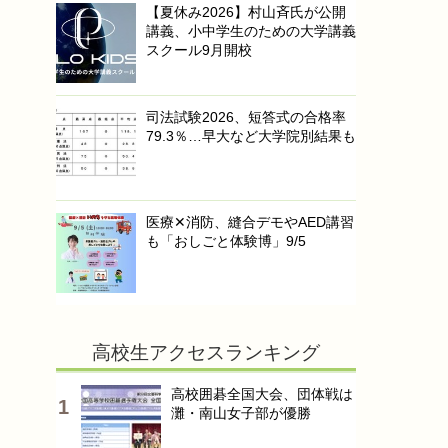
【夏休み2026】村山斉氏が公開
講義、小中学生のための大学講義
スクール9月開校
司法試験2026、短答式の合格率
79.3％…早大など大学院別結果も
医療✕消防、縫合デモやAED講習
も「おしごと体験博」9/5
高校生アクセスランキング
高校囲碁全国大会、団体戦は
灘・南山女子部が優勝