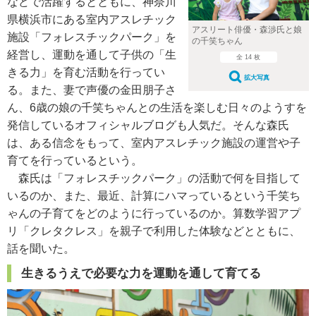
などで活躍するとともに、神奈川
県横浜市にある室内アスレチック
アスリート俳優・森渉氏と娘
施設「フォレスチックパーク」を
の千笑ちゃん
経営し、運動を通して子供の「生
全 14 枚
きる力」を育む活動を行ってい
拡大写真
る。また、妻で声優の金田朋子さ
ん、6歳の娘の千笑ちゃんとの生活を楽しむ日々のようすを
発信しているオフィシャルブログも人気だ。そんな森氏
は、ある信念をもって、室内アスレチック施設の運営や子
育てを行っているという。
森氏は「フォレスチックパーク」の活動で何を目指して
いるのか、また、最近、計算にハマっているという千笑ち
ゃんの子育てをどのように行っているのか。算数学習アプ
リ「クレタクレス」を親子で利用した体験などとともに、
話を聞いた。
生きるうえで必要な力を運動を通して育てる