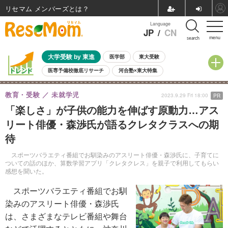
リセマム メンバーズ
Language
JP
/
CN
menu
search
大学受験 by 東進
医学部
東大受験
医専予備校徹底リサーチ
河合塾×東大特集
親子で考える大学選び
高校受験
中学受験
小学校受験
教育・受験
未就学児
2023.9.29 Fri 18:00
PR
共通テスト
夏休み
8月開催学校説明会・相談会
「楽しさ」が子供の能力を伸ばす原動力…アス
8月開催イベント・WS
全国公立高校 過去問
人気記事
リート俳優・森渉氏が語るクレタクラスへの期
自由研究教材（小学生向け）
自由研究教材（中学生向け）
ランキング
待
スポーツバラエティ番組でお馴染みのアスリート俳優・森渉氏に、子育てに
ついての話のほか、算数学習アプリ「クレタクレス」を親子で利用してもらい
感想を聞いた。
スポーツバラエティ番組でお馴
染みのアスリート俳優・森渉氏
は、さまざまなテレビ番組や舞台