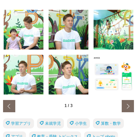
‹
1
/
3
学習アプリ
未就学児
小学生
算数・数学
アプリ
教育・受験 トピックス
トップ photo