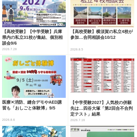
【高校受験】【中学受験】兵庫
【高校受験】横須賀の私立4校が
県内の私立31校が集結、個別相
参加…合同相談会10/12
談会9/6
2026.7.28
2026.8.5
医療✕消防、縫合デモやAED講
【中学受験2027】人気校の併願
習も「おしごと体験博」9/5
先は…四谷大塚「第2回合不合判
定テスト」結果
2026.8.6
2026.7.16