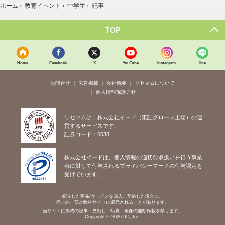
ホーム
›
教育イベント
›
中学生
›
記事
TOP
Home
Facebook
X
YouTube
Instagram
line
お問合せ
広告掲載
会社概要
リセマムについて
個人情報保護方針
リセマムは、株式会社イード（東証グロース上場）の運
営するサービスです。
証券コード：6038
株式会社イードは、個人情報の適切な取扱いを行う事業
者に対して付与されるプライバシーマークの付与認定を
受けています。
紹介した商品/サービスを購入、契約した場合に、
売上の一部が弊社サイトに還元されることがあります。
当サイトに掲載の記事・見出し・写真・画像の無断転載を禁じます。
Copyright © 2026 IID, Inc.