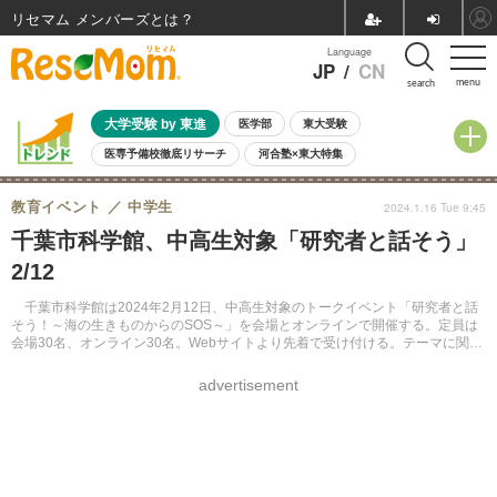
リセマム メンバーズ
Language
JP
/
CN
menu
search
大学受験 by 東進
医学部
東大受験
医専予備校徹底リサーチ
河合塾×東大特集
親子で考える大学選び
高校受験
中学受験
小学校受験
教育イベント
中学生
2024.1.16 Tue 9:45
共通テスト
夏休み
8月開催学校説明会・相談会
千葉市科学館、中高生対象「研究者と話そう」
8月開催イベント・WS
全国公立高校 過去問
人気記事
2/12
自由研究教材（小学生向け）
自由研究教材（中学生向け）
ランキング
千葉市科学館は2024年2月12日、中高生対象のトークイベント「研究者と話
そう！～海の生きものからのSOS～」を会場とオンラインで開催する。定員は
会場30名、オンライン30名。Webサイトより先着で受け付ける。テーマに関心
のある小学生、大人の参加も可能。
advertisement