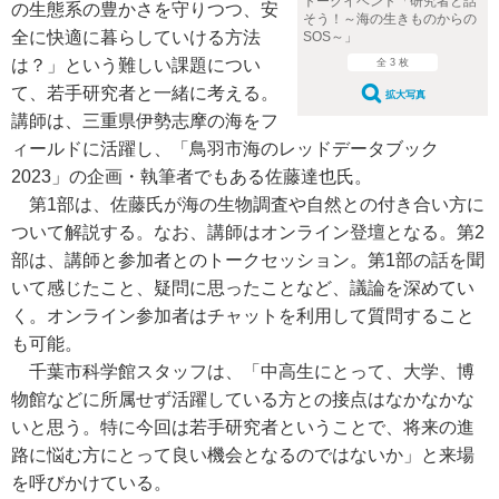
トークイベント「研究者と話
の生態系の豊かさを守りつつ、安
そう！～海の生きものからの
全に快適に暮らしていける方法
SOS～」
は？」という難しい課題につい
全 3 枚
て、若手研究者と一緒に考える。
拡大写真
講師は、三重県伊勢志摩の海をフ
ィールドに活躍し、「鳥羽市海のレッドデータブック
2023」の企画・執筆者でもある佐藤達也氏。
第1部は、佐藤氏が海の生物調査や自然との付き合い方に
ついて解説する。なお、講師はオンライン登壇となる。第2
部は、講師と参加者とのトークセッション。第1部の話を聞
いて感じたこと、疑問に思ったことなど、議論を深めてい
く。オンライン参加者はチャットを利用して質問すること
も可能。
千葉市科学館スタッフは、「中高生にとって、大学、博
物館などに所属せず活躍している方との接点はなかなかな
いと思う。特に今回は若手研究者ということで、将来の進
路に悩む方にとって良い機会となるのではないか」と来場
を呼びかけている。