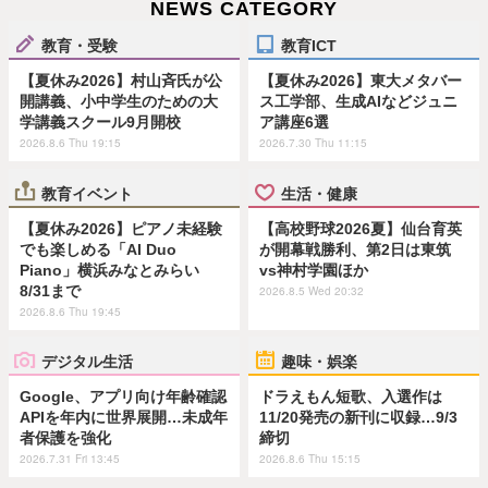
NEWS CATEGORY
教育・受験
教育ICT
【夏休み2026】村山斉氏が公
【夏休み2026】東大メタバー
開講義、小中学生のための大
ス工学部、生成AIなどジュニ
学講義スクール9月開校
ア講座6選
2026.8.6 Thu 19:15
2026.7.30 Thu 11:15
教育イベント
生活・健康
【夏休み2026】ピアノ未経験
【高校野球2026夏】仙台育英
でも楽しめる「AI Duo
が開幕戦勝利、第2日は東筑
Piano」横浜みなとみらい
vs神村学園ほか
8/31まで
2026.8.5 Wed 20:32
2026.8.6 Thu 19:45
デジタル生活
趣味・娯楽
Google、アプリ向け年齢確認
ドラえもん短歌、入選作は
APIを年内に世界展開…未成年
11/20発売の新刊に収録…9/3
者保護を強化
締切
2026.7.31 Fri 13:45
2026.8.6 Thu 15:15