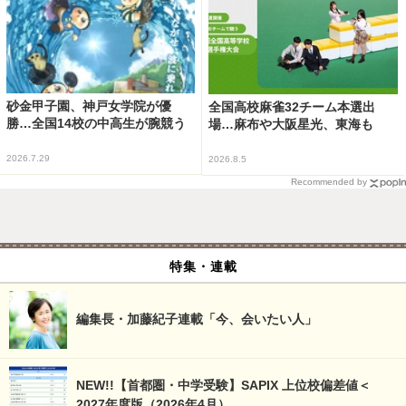
砂金甲子園、神戸女学院が優
全国高校麻雀32チーム本選出
勝…全国14校の中高生が腕競う
場…麻布や大阪星光、東海も
2026.7.29
2026.8.5
Recommended by
特集・連載
編集長・加藤紀子連載「今、会いたい人」
NEW!!【首都圏・中学受験】SAPIX 上位校偏差値＜
2027年度版（2026年4月）