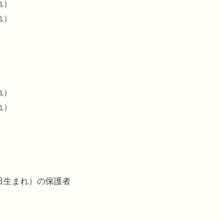
れ）
れ）
れ）
れ）
月1日生まれ）の保護者