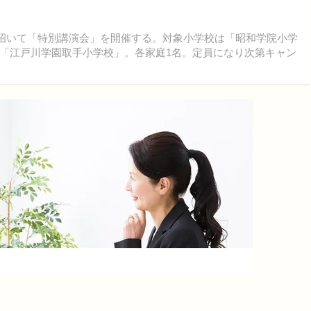
を招いて「特別講演会」を開催する。対象小学校は「昭和学院小学
「江戸川学園取手小学校」。各家庭1名。定員になり次第キャン