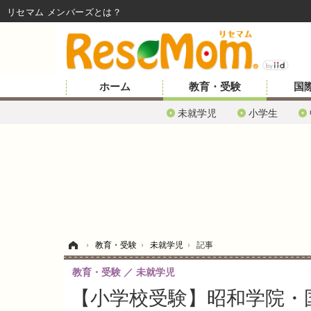
リセマム メンバーズ
ホーム
教育・受験
国
未就学児
小学生
ホーム
›
教育・受験
›
未就学児
›
記事
教育・受験
未就学児
【小学校受験】昭和学院・