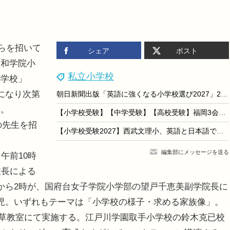
らを招いて
シェア
ポスト
昭和学院小
私立小学校
小学校」
になり次第
朝日新聞出版「英語に強くなる小学校選び2027」209校収録
料。
【小学校受験】【中学受験】【高校受験】福岡3会場「私立小中高校展」8/22-23
の先生を招
【小学校受験2027】西武文理小、英語と日本語で学ぶバイリンガル校に
編集部にメッセージを送る
午前10時
校長による
から2時が、国府台女子学院小学部の望戸千恵美副学院長に
児。いずれもテーマは「小学校の様子・求める家族像」。
の浅草教室にて実施する。江戸川学園取手小学校の鈴木克已校