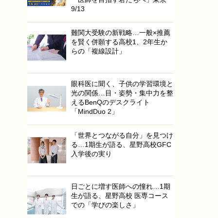
9/13
難関大受験の新戦略…一般×推薦
を賢く併願する高校1、2年生か
らの「複線設計」
眼科医に聞く、子供の学習環境と
光の関係…目・姿勢・集中力を整
えるBenQのデスクライト
「MindDuo 2」
「世界とつながる自分」を見つけ
る…1期生が語る、星野高校GFC
入学後の実り
日ごとに増す医師への憧れ…1期
生が語る、星野高校 医専コース
での「学びの楽しさ」