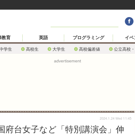
際教育
英語
プログラミング
イベ
中学生
高校生
大学生
高校偏差値
公立高校・
advertisement
2024.1.24 Wed 11:45
国府台女子など「特別講演会」伸