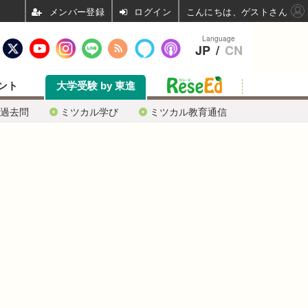
ログイン
こんにちは、ゲストさん
Language
JP
/
CN
ント
大学受験 by 東進
過去問
ミツカル学び
ミツカル教育通信