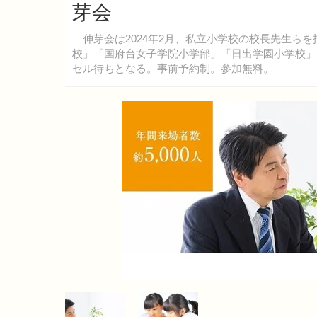
芽会
伸芽会は2024年2月、私立小学校の校長先生ら
校」「国府台女子学院小学部」「日出学園小学校」
セル待ちとなる。事前予約制。参加無料。