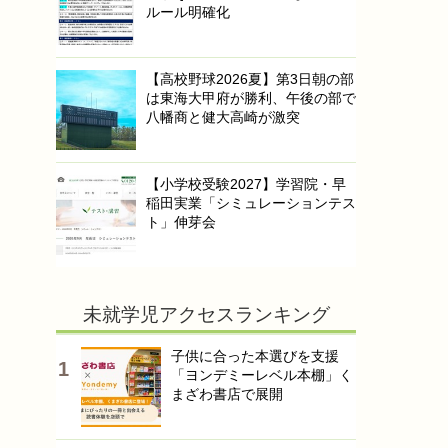
ルール明確化
【高校野球2026夏】第3日朝の部
は東海大甲府が勝利、午後の部で
八幡商と健大高崎が激突
【小学校受験2027】学習院・早
稲田実業「シミュレーションテス
ト」伸芽会
未就学児アクセスランキング
子供に合った本選びを支援
「ヨンデミーレベル本棚」く
まざわ書店で展開