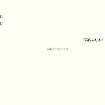
れ）
れ）
《宮内みりる》
advertisement