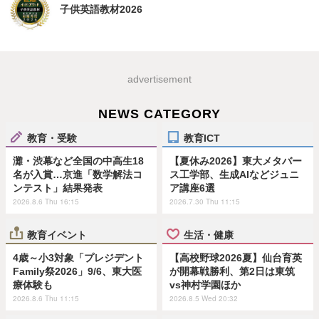
子供英語教材2026
advertisement
NEWS CATEGORY
教育・受験
教育ICT
灘・渋幕など全国の中高生18
【夏休み2026】東大メタバー
名が入賞…京進「数学解法コ
ス工学部、生成AIなどジュニ
ンテスト」結果発表
ア講座6選
2026.8.6 Thu 16:15
2026.7.30 Thu 11:15
教育イベント
生活・健康
4歳～小3対象「プレジデント
【高校野球2026夏】仙台育英
Family祭2026」9/6、東大医
が開幕戦勝利、第2日は東筑
療体験も
vs神村学園ほか
2026.8.6 Thu 11:15
2026.8.5 Wed 20:32