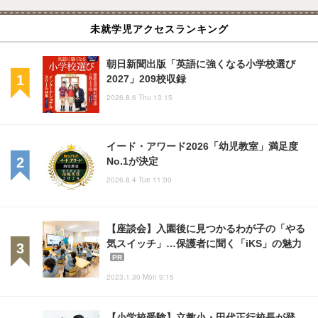
未就学児アクセスランキング
朝日新聞出版「英語に強くなる小学校選び
2027」209校収録
2026.8.6 Thu 13:15
イード・アワード2026「幼児教室」満足度
No.1が決定
2026.8.4 Tue 11:00
【座談会】入園後に見つかるわが子の「やる
気スイッチ」…保護者に聞く「iKS」の魅力
PR
2023.1.30 Mon 9:15
【小学校受験】立教小・田代正行校長が登