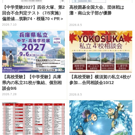
【中学受験2027】四谷大塚、第2
高校囲碁全国大会、団体戦は
回合不合判定テスト（7/5実施）
灘・南山女子部が優勝
偏差値…筑駒74・桜蔭70＜PR＞
2026.7.10
2026.8.5
【高校受験】【中学受験】兵庫
【高校受験】横須賀の私立4校が
県内の私立31校が集結、個別相
参加…合同相談会10/12
談会9/6
2026.7.28
2026.8.5