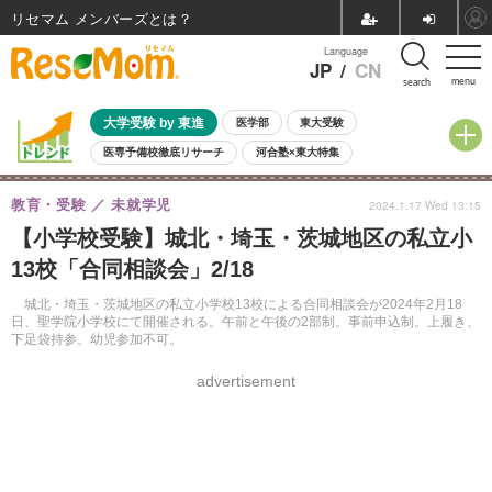
リセマム メンバーズ
Language
JP
/
CN
menu
search
大学受験 by 東進
医学部
東大受験
医専予備校徹底リサーチ
河合塾×東大特集
親子で考える大学選び
高校受験
中学受験
小学校受験
教育・受験
未就学児
2024.1.17 Wed 13:15
共通テスト
夏休み
8月開催学校説明会・相談会
【小学校受験】城北・埼玉・茨城地区の私立小
8月開催イベント・WS
全国公立高校 過去問
人気記事
13校「合同相談会」2/18
自由研究教材（小学生向け）
自由研究教材（中学生向け）
ランキング
城北・埼玉・茨城地区の私立小学校13校による合同相談会が2024年2月18
日、聖学院小学校にて開催される。午前と午後の2部制。事前申込制。上履き、
下足袋持参。幼児参加不可。
advertisement