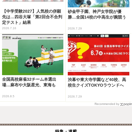
【中学受験2027】人気校の併願
砂金甲子園、神戸女学院が優
先は…四谷大塚「第2回合不合判
勝…全国14校の中高生が腕競う
定テスト」結果
2026.7.16
2026.7.29
全国高校麻雀32チーム本選出
渋幕や東大寺学園など40校、高
場…麻布や大阪星光、東海も
校生クイズTOKYOラウンドへ
2026.8.5
2026.7.29
Recommended by
特集・連載