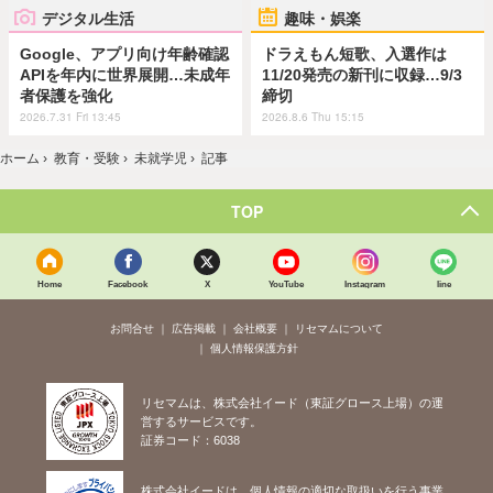
デジタル生活
趣味・娯楽
Google、アプリ向け年齢確認
ドラえもん短歌、入選作は
APIを年内に世界展開…未成年
11/20発売の新刊に収録…9/3
者保護を強化
締切
2026.7.31 Fri 13:45
2026.8.6 Thu 15:15
ホーム
›
教育・受験
›
未就学児
›
記事
TOP
Home
Facebook
X
YouTube
Instagram
line
お問合せ
広告掲載
会社概要
リセマムについて
個人情報保護方針
リセマムは、株式会社イード（東証グロース上場）の運
営するサービスです。
証券コード：6038
株式会社イードは、個人情報の適切な取扱いを行う事業