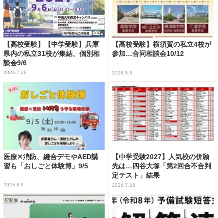
【高校受験】【中学受験】兵庫
【高校受験】横須賀の私立4校が
県内の私立31校が集結、個別相
参加…合同相談会10/12
談会9/6
2026.7.28
2026.8.5
医療✕消防、縫合デモやAED講
【中学受験2027】人気校の併願
習も「おしごと体験博」9/5
先は…四谷大塚「第2回合不合判
定テスト」結果
2026.8.6
2026.7.16