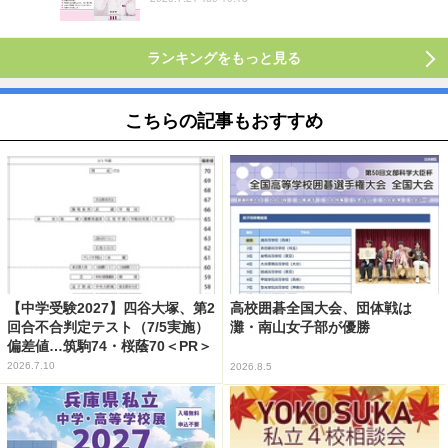
ランキングをもっと見る
こちらの記事もおすすめ
【中学受験2027】四谷大塚、第2
高校囲碁全国大会、団体戦は
回合不合判定テスト（7/5実施）
灘・南山女子部が優勝
偏差値…筑駒74・桜蔭70＜PR＞
2026.7.10
2026.8.5