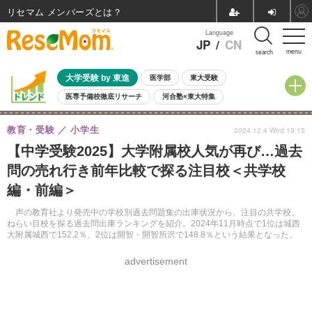
リセマム メンバーズ
Language
JP
/
CN
menu
search
大学受験 by 東進
医学部
東大受験
医専予備校徹底リサーチ
河合塾×東大特集
親子で考える大学選び
高校受験
中学受験
小学校受験
教育・受験
小学生
2024.12.4 Wed 19:15
共通テスト
夏休み
8月開催学校説明会・相談会
【中学受験2025】大学附属校人気が再び…過去
8月開催イベント・WS
全国公立高校 過去問
人気記事
問の売れ行き前年比較で探る注目校＜共学校
自由研究教材（小学生向け）
自由研究教材（中学生向け）
ランキング
編・前編＞
声の教育社より発売中の学校別過去問題集の出庫状況から、注目の共学校、
ねらい目校を探る過去問出庫ランキングを紹介。2024年11月時点で1位は城西
大附属城西で152.2％、2位は開智・開智所沢で148.8％という結果となった。
advertisement