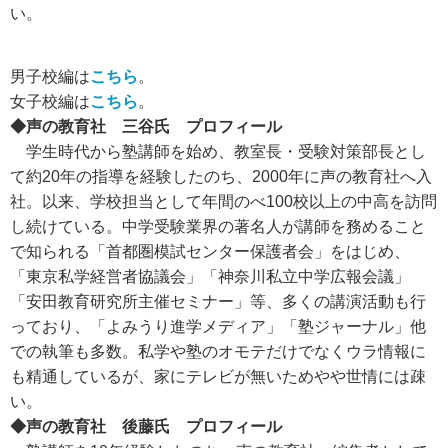
い。
男子校編は
こちら
。
女子校編は
こちら
。
◆声の教育社 三谷氏 プロフィール
学生時代から塾講師を始め、教室長・受験対策部長とし
て約20年の指導を経験したのち、2000年に声の教育社へ入
社。以来、学校担当として年間のべ100校以上の中高を訪問
し続けている。中学受験業界の著名人が講師を務めること
で知られる「首都圏模試センター保護者会」をはじめ、
「東京私学経営者協議会」「神奈川私立中学広報会議」
「安田教育研究所主催セミナー」等、多くの講演活動も行
っており、「よみうり進学メディア」「塾ジャーナル」他
での執筆も多数。私学や塾のオモテだけでなくウラ情報に
も精通しているが、家にテレビが無いためやや世情には疎
い。
◆声の教育社 後藤氏 プロフィール