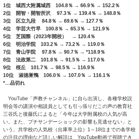
1位 城西大附属城西 104.8％ → 66.9％ → 152.2％
2位 開智・開智所沢 97.3％ → 139.4％ → 148.8％
3位 区立九段 84.8％ → 69.6％ → 127.7％
4位 学芸大竹早 100.8％ → 65.3％ → 121.9％
5位 芝国際（2023年開校） → 120.4％
6位 明治学院 103.2％ → 73.2％ → 119.0％
7位 青山学院 97.8％ → 90.7％ → *118.9％
8位 法政第二 101.8％ → 91.5％ → 117.0％
9位 桜丘 101.7％ → 98.5％ → 116.9％
10位 淑徳巣鴨 106.0％ → 107.0％ → 116.1％
*…品切れ
YouTube「声教チャンネル」に自ら出演し、各種学校説
明会等の講演や相談員としても引っ張りだこの声の教育社
三谷氏と後藤氏によると「今年は大学附属校の人気が高
い。また、プチサンデーショックの影響も見逃せない」と
いう。共学校の人気校（出庫率上位）1～18位までの各学校
の注目の理由など詳しい解説は、YouTube動画で視聴でき