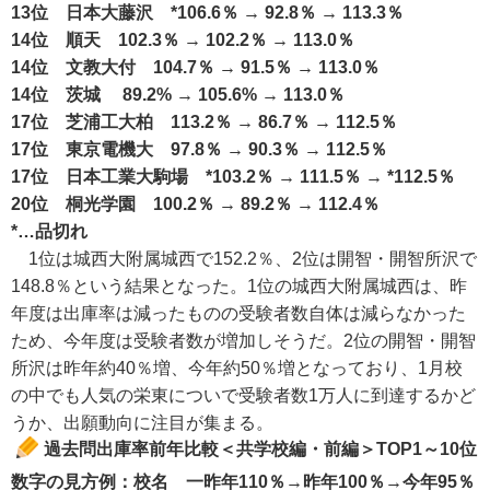
13位 日本大藤沢 *106.6％ → 92.8％ → 113.3％
14位 順天 102.3％ → 102.2％ → 113.0％
14位 文教大付 104.7％ → 91.5％ → 113.0％
14位 茨城 89.2% → 105.6% → 113.0％
17位 芝浦工大柏 113.2％ → 86.7％ → 112.5％
17位 東京電機大 97.8％ → 90.3％ → 112.5％
17位 日本工業大駒場 *103.2％ → 111.5％ → *112.5％
20位 桐光学園 100.2％ → 89.2％ → 112.4％
*…品切れ
1位は城西大附属城西で152.2％、2位は開智・開智所沢で
148.8％という結果となった。1位の城西大附属城西は、昨
年度は出庫率は減ったものの受験者数自体は減らなかった
ため、今年度は受験者数が増加しそうだ。2位の開智・開智
所沢は昨年約40％増、今年約50％増となっており、1月校
の中でも人気の栄東についで受験者数1万人に到達するかど
うか、出願動向に注目が集まる。
過去問出庫率前年比較＜共学校編・前編＞TOP1～10位
数字の見方例：校名 一昨年110％→昨年100％→今年95％