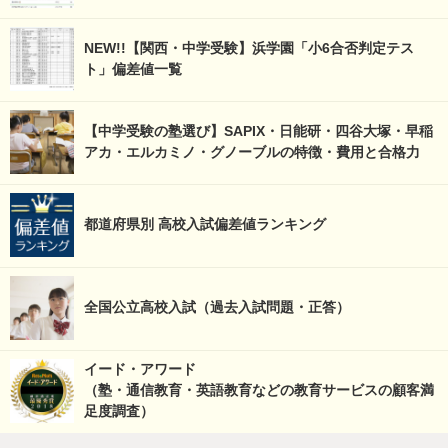
NEW!!【関西・中学受験】浜学園「小6合否判定テス
ト」偏差値一覧
【中学受験の塾選び】SAPIX・日能研・四谷大塚・早稲
アカ・エルカミノ・グノーブルの特徴・費用と合格力
都道府県別 高校入試偏差値ランキング
全国公立高校入試（過去入試問題・正答）
イード・アワード
（塾・通信教育・英語教育などの教育サービスの顧客満
足度調査）