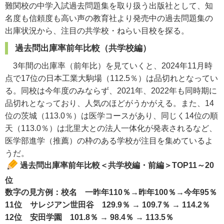
難関校の中学入試過去問題集を取り扱う出版社として、知
名度も信頼度も高い声の教育社より発売中の過去問題集の
出庫状況から、注目の共学校・ねらい目校を探る。
過去問出庫率前年比較（共学校編）
3年間の出庫率（前年比）を見ていくと、2024年11月時
点で17位の日本工業大駒場（112.5％）は品切れとなってい
る。同校は今年度のみならず、2021年、2022年も同時期に
品切れとなっており、人気のほどがうかがえる。また、14
位の茨城（113.0％）は医学コースがあり、同じく14位の順
天（113.0％）は北里大との法人一体化が発表されるなど、
医学部進学（推薦）の枠のある学校が注目を集めているよ
うだ。
過去問出庫率前年比較＜共学校編・前編＞TOP11～20
位
数字の見方例：校名 一昨年110％→昨年100％→今年95％
11位 サレジアン世田谷 129.9％ → 109.7％ → 114.2％
12位 安田学園 101.8％ → 98.4％ → 113.5％