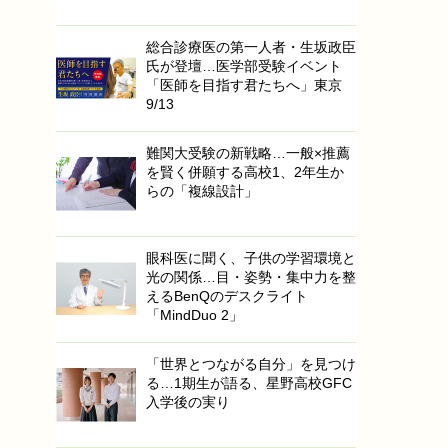
総合診療医の第一人者・生坂政臣
氏が登壇…医学部受験イベント
「医師を目指す君たちへ」東京
9/13
難関大受験の新戦略…一般×推薦
を賢く併願する高校1、2年生か
らの「複線設計」
眼科医に聞く、子供の学習環境と
光の関係…目・姿勢・集中力を整
えるBenQのデスクライト
「MindDuo 2」
「世界とつながる自分」を見つけ
る…1期生が語る、星野高校GFC
入学後の実り