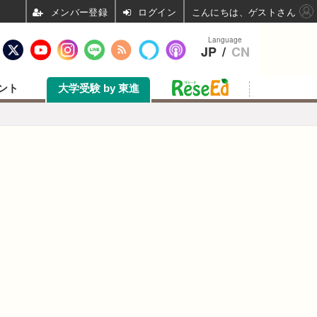
ログイン
こんにちは、ゲストさん
Language
JP
/
CN
ント
大学受験 by 東進