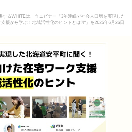
供するWHITEは、ウェビナー「3年連続で社会人口増を実現した
援から学ぶ！地域活性化のヒントとは?!“」を2025年6月26日