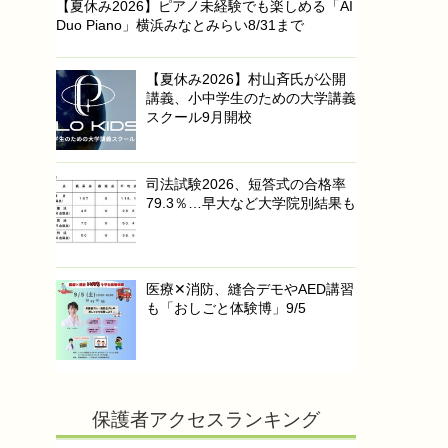
【夏休み2026】ピアノ未経験でも楽しめる「AI
Duo Piano」横浜みなとみらい8/31まで
【夏休み2026】村山斉氏が公開
講義、小中学生のための大学講義
スクール9月開校
司法試験2026、短答式の合格率
79.3％…早大など大学院別結果も
医療✕消防、縫合デモやAED講習
も「おしごと体験博」9/5
保護者アクセスランキング