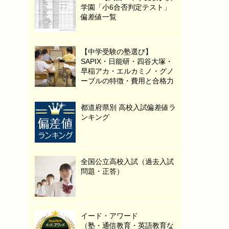
学園「小6合否判定テスト」
偏差値一覧
【中学受験の塾選び】
SAPIX・日能研・四谷大塚・
早稲アカ・エルカミノ・グノ
ーブルの特徴・費用と合格力
都道府県別 高校入試偏差値ラ
ンキング
全国公立高校入試（過去入試
問題・正答）
イード・アワード
（塾・通信教育・英語教育な