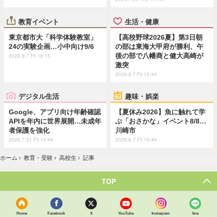
教育イベント
生活・健康
東京都市大「科学体験教室」
【高校野球2026夏】第3日朝
24の実験企画…小中向け9/6
の部は東海大甲府が勝利、午
後の部で八幡商と健大高崎が
2026.8.7 Fri 18:15
激突
2026.8.7 Fri 12:45
デジタル生活
趣味・娯楽
Google、アプリ向け年齢確認
【夏休み2026】魚に触れて学
APIを年内に世界展開…未成年
ぶ「おさかな」イベント8/8…
者保護を強化
川崎市
2026.7.31 Fri 13:45
2026.8.7 Fri 10:45
ホーム
›
教育・受験
›
高校生
›
記事
TOP
Home
Facebook
X
YouTube
Instagram
line