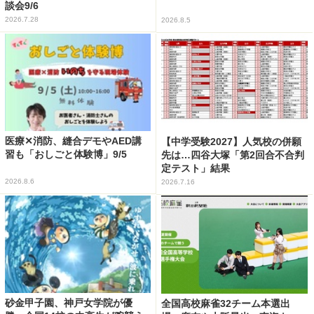
談会9/6
2026.7.28
2026.8.5
医療✕消防、縫合デモやAED講
【中学受験2027】人気校の併願
習も「おしごと体験博」9/5
先は…四谷大塚「第2回合不合判
定テスト」結果
2026.8.6
2026.7.16
砂金甲子園、神戸女学院が優
全国高校麻雀32チーム本選出