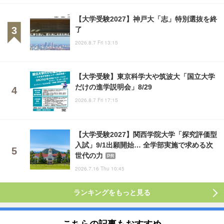
【大学受験2027】神戸大「志」特別選抜を終
了
2026.8.7 Fri 13:15
【大学受験】東京科学大や筑波大「国立大学
だけの進学説明会」8/29
2026.8.7 Fri 17:15
【大学受験2027】関西学院大学「探究評価型
入試」9/1出願開始… 全学部実施で求める次
世代の力
PR
2026.7.16 Thu 10:45
ランキングをもっと見る
こちらの記事もおすすめ