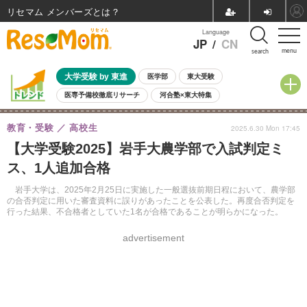
リセマム メンバーズ
Language
JP
/
CN
menu
search
大学受験 by 東進
医学部
東大受験
医専予備校徹底リサーチ
河合塾×東大特集
親子で考える大学選び
高校受験
中学受験
小学校受験
教育・受験
高校生
2025.6.30 Mon 17:45
共通テスト
夏休み
8月開催学校説明会・相談会
【大学受験2025】岩手大農学部で入試判定ミ
8月開催イベント・WS
全国公立高校 過去問
人気記事
ス、1人追加合格
自由研究教材（小学生向け）
自由研究教材（中学生向け）
ランキング
岩手大学は、2025年2月25日に実施した一般選抜前期日程において、農学部
の合否判定に用いた審査資料に誤りがあったことを公表した。再度合否判定を
行った結果、不合格者としていた1名が合格であることが明らかになった。
advertisement