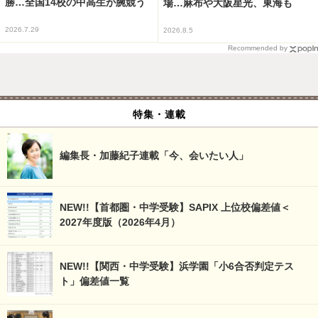
勝…全国14校の中高生が腕競う
場…麻布や大阪星光、東海も
2026.7.29
2026.8.5
Recommended by
特集・連載
編集長・加藤紀子連載「今、会いたい人」
NEW!!【首都圏・中学受験】SAPIX 上位校偏差値＜
2027年度版（2026年4月）
NEW!!【関西・中学受験】浜学園「小6合否判定テス
ト」偏差値一覧