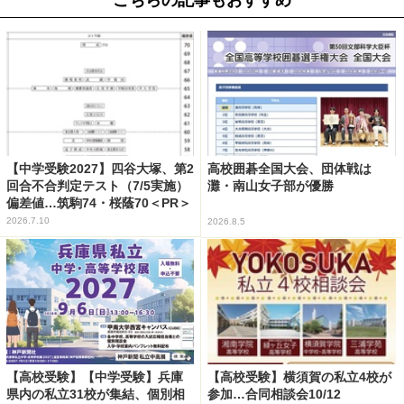
【中学受験2027】四谷大塚、第2
高校囲碁全国大会、団体戦は
回合不合判定テスト（7/5実施）
灘・南山女子部が優勝
偏差値…筑駒74・桜蔭70＜PR＞
2026.7.10
2026.8.5
【高校受験】【中学受験】兵庫
【高校受験】横須賀の私立4校が
県内の私立31校が集結、個別相
参加…合同相談会10/12