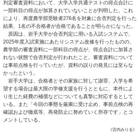
判定審査資料において、大学入学共通テストの得点合計に
一部科目の得点が加算されていないことが判明した。これ
により、再度農学部受験者276名を対象に合否判定を行った
結果、1名の不合格者が合格であることが明らかになった。
原因は、岩手大学が合否判定に用いる入試システムで、
2025年度入試実施にあたりシステム改修を行ったものの、
農学部の審査資料に一部科目の得点が、得点合計に加算さ
れない状態で合否判定が行われたこと。審査資料について
は事前点検を行っていたが、資料の誤りの発見には至らな
かったという。
岩手大学は、合格者とその家族に対して謝罪、入学を希
望する場合は最大限の学修支援を行うとともに、本件によ
り生じた経費の補償などについても真摯に対応するとして
いる。また「今回の事態を厳粛に受け止め、事前点検の再
確認および徹底等、再発防止に努めていく所存です」とコ
メントしている。
《宮内みりる》