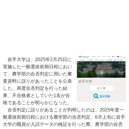
岩手大学は、2025年2月25日に
実施した一般選抜前期日程におい
て、農学部の合否判定に用いた審
査資料に誤りがあったことを公表
岩手大学
した。再度合否判定を行った結
全 2 枚
果、不合格者としていた1名が合
拡大写真
格であることが明らかになった。
合否判定に誤りがあることが判明したのは、2025年度一
般選抜前期日程における農学部の合否判定。6月上旬に岩手
大学の職員が入試データの検証を行った際、農学部の合否