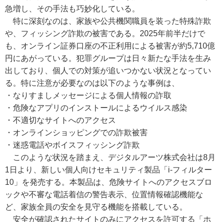
急増し、その手法も巧妙化している。
特に深刻なのは、家族や公共機関職員を装った特殊詐欺
や、フィッシング詐欺の被害である。2025年前半だけで
も、オンライン証券口座の不正利用による被害が約5,710億
円にあがっている。犯罪グループは日々新たな手法を生み
出しており、個人での対策が追いつかない状況となってい
る。特に注意が必要なのは以下のような事例は、
・なりすましメッセージによる個人情報の詐取
・危険なアプリのインストールによるウイルス感染
・不適切なサイトへのアクセス
・オンラインショッピングでの詐欺被害
・迷惑電話やボイスフィッシング詐欺
このような状況を踏まえ、デジタルアーツ株式会社は8月
1日より、新しい個人向けセキュリティ製品「i-フィルター
10」を発売する。本製品は、危険サイトへのアクセスブロ
ックや不審な電話着信の警告表示、位置情報確認機能な
ど、家族全員の安全を見守る機能を搭載している。
安全が確認されたサイトのみにアクセスを許可する「ホ