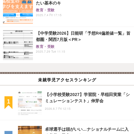
たい基本のキ
教育・受験
2025.7.4 Fri 17:15
【中学受験2026】日能研「予想R4偏差値一覧」首
都圏・関西7月版＜PR＞
教育・受験
2025.7.29 Tue 11:15
未就学児アクセスランキング
【小学校受験2027】学習院・早稲田実業「シ
ミュレーションテスト」伸芽会
2026.8.7 Fri 12:15
卓球選手は頭がいい…ナショナルチームに入