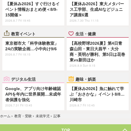
【夏休み2026】すぐ行けるイ
【夏休み2026】東大メタバー
ベント情報おまとめ便＜8/9-
ス工学部、生成AIなどジュニ
15開催＞
ア講座6選
2026.8.7 Fri 19:45
2026.7.30 Thu 11:15
教育イベント
生活・健康
東京都市大「科学体験教室」
【高校野球2026夏】第4日青
24の実験企画…小中向け9/6
森山田・東日大昌平・大分
商・英明が勝利、第5日は花巻
2026.8.7 Fri 18:15
東vs新田ほか
2026.8.9 Sun 9:15
デジタル生活
趣味・娯楽
Google、アプリ向け年齢確認
【夏休み2026】魚に触れて学
APIを年内に世界展開…未成年
ぶ「おさかな」イベント8/8…
者保護を強化
川崎市
2026.7.31 Fri 13:45
2026.8.7 Fri 10:45
ホーム
›
教育・受験
›
未就学児
›
記事
TOP