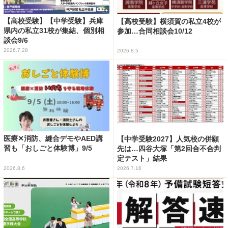
【高校受験】【中学受験】兵庫
【高校受験】横須賀の私立4校が
県内の私立31校が集結、個別相
参加…合同相談会10/12
談会9/6
2026.7.28
2026.8.5
医療✕消防、縫合デモやAED講
【中学受験2027】人気校の併願
習も「おしごと体験博」9/5
先は…四谷大塚「第2回合不合判
定テスト」結果
2026.8.6
2026.7.16