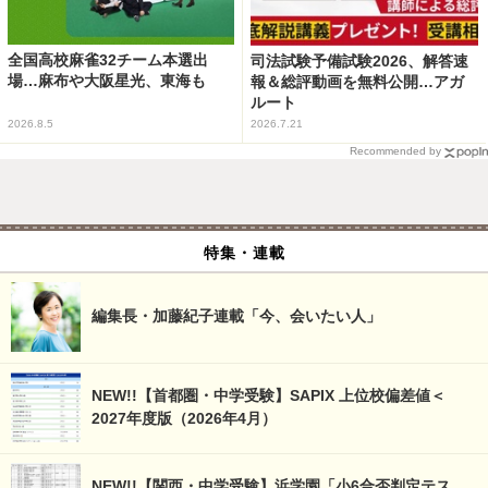
全国高校麻雀32チーム本選出
司法試験予備試験2026、解答速
場…麻布や大阪星光、東海も
報＆総評動画を無料公開…アガ
ルート
2026.8.5
2026.7.21
Recommended by
特集・連載
編集長・加藤紀子連載「今、会いたい人」
NEW!!【首都圏・中学受験】SAPIX 上位校偏差値＜
2027年度版（2026年4月）
NEW!!【関西・中学受験】浜学園「小6合否判定テス