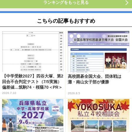
ランキングをもっと見る
こちらの記事もおすすめ
【中学受験2027】四谷大塚、第2
高校囲碁全国大会、団体戦は
回合不合判定テスト（7/5実施）
灘・南山女子部が優勝
偏差値…筑駒74・桜蔭70＜PR＞
2026.7.10
2026.8.5