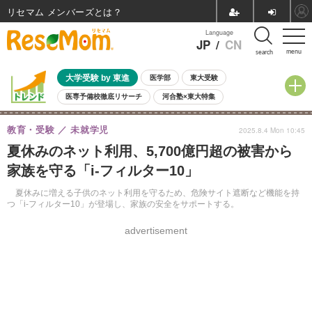
リセマム メンバーズ
Language
JP
/
CN
menu
search
大学受験 by 東進
医学部
東大受験
医専予備校徹底リサーチ
河合塾×東大特集
親子で考える大学選び
高校受験
中学受験
小学校受験
教育・受験
未就学児
2025.8.4 Mon 10:45
共通テスト
夏休み
8月開催学校説明会・相談会
夏休みのネット利用、5,700億円超の被害から
8月開催イベント・WS
全国公立高校 過去問
人気記事
家族を守る「i-フィルター10」
自由研究教材（小学生向け）
自由研究教材（中学生向け）
ランキング
夏休みに増える子供のネット利用を守るため、危険サイト遮断など機能を持
つ「i-フィルター10」が登場し、家族の安全をサポートする。
advertisement