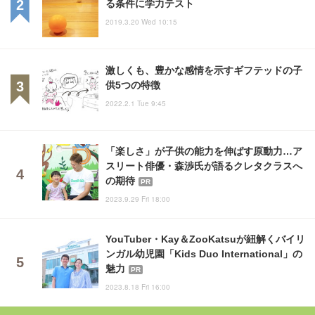
る条件に学力テスト
2019.3.20 Wed 10:15
激しくも、豊かな感情を示すギフテッドの子
供5つの特徴
2022.2.1 Tue 9:45
「楽しさ」が子供の能力を伸ばす原動力…ア
スリート俳優・森渉氏が語るクレタクラスへ
の期待
PR
2023.9.29 Fri 18:00
YouTuber・Kay＆ZooKatsuが紐解くバイリ
ンガル幼児園「Kids Duo International」の
魅力
PR
2023.8.18 Fri 16:00