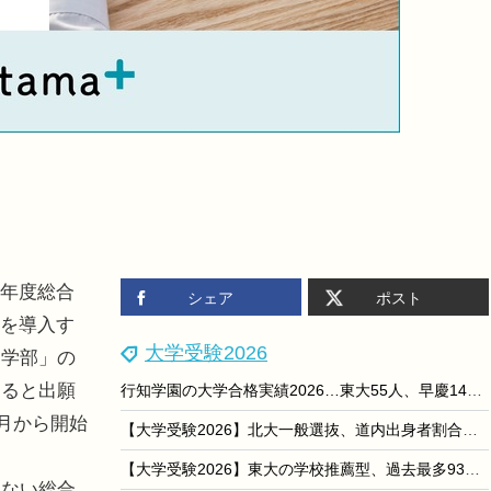
6年度総合
シェア
ポスト
ムを導入す
大学受験2026
創学部」の
すると出願
行知学園の大学合格実績2026…東大55人、早慶149人
9月から開始
【大学受験2026】北大一般選抜、道内出身者割合は前期33.4％…過去10年で2番目の低さ
【大学受験2026】東大の学校推薦型、過去最多93人合格…女子比率は高水準を維持
ない総合