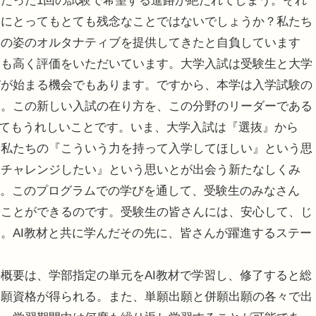
たった1回の試験で希望する進路が絶たれてしまう。それ
学にとってもとても残念なことではないでしょうか？私たち
学の姿のオルタナティブを提供してきたと自負しています
らも高く評価をいただいています。大学入試は受験生と大学
びが始まる機会でもあります。ですから、本学は入学試験の
す。この新しい入試の在り方を、この分野のリーダーである
も、とてもうれしいことです。いま、大学入試は『選抜』から
。私たちの『こういう力を持って入学してほしい』という思
にチャレンジしたい』という思いとが出会う新たなしくみ
す。このプログラムでの学びを通して、受験生のみなさん
ることができるのです。受験生の皆さんには、安心して、じ
。AI教材と共に学んだその先に、皆さんが躍進するステー
概要は、学部指定の単元をAI教材で学習し、修了すると総
出願資格が得られる。また、単願出願と併願出願の各々で出