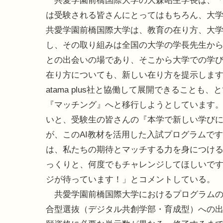
共愛学園前橋国際大学の大森昭生学長は、「
は受験される皆さんにとってはもちろん、大
共愛学園前橋国際大学は、教育の在り方、大
し、その取り組みは全国の大学の学長先生か
との出会いの場であり、そこから大学での学
在り方についても、新しい在り方を提示しま
atama plus社と協働して展開できること
『マッチング』へと移行しようとしています
いと、受験生の皆さんの『本学で新しい学び
が、このAI教材を活用した入試プログラムで
は、私たちの期待とマッチする力を身につけ
っくりと、何度でもチャレンジしてほしいです
ジが待っています！」とコメントしている。
共愛学園前橋国際大学におけるプログラムの
合型選抜（デジタル共創学部・育成型）への