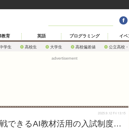
際教育
英語
プログラミング
イベ
中学生
高校生
大学生
高校偏差値
公立高校・
advertisement
2025.9.12 Fri 13:15
挑戦できるAI教材活用の入試制度…