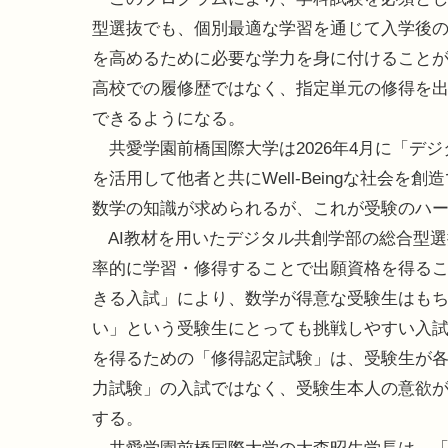
型選抜でも、個別最適な学習を通じて入学後
を高めるために必要な学力を身に付けること
高校での履修歴ではなく、指定単元の修得を
できるようになる。
共愛学園前橋国際大学は2026年4月に「デ
を活用して他者と共にWell-Beingな社会
数学の知識が求められるが、これが受験のハ
AI教材を用いたデジタル共創学部の総合型
率的に学習・修得することで出願資格を得る
きる入試」により、数学が得意な受験生はも
い」という受験生にとっても挑戦しやすい入
を得るための「修得認定試験」は、受験生が各
力試験」の入試ではなく、受験生本人の意欲
する。