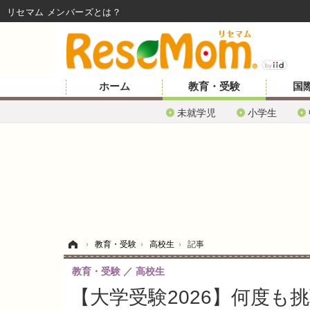
リセマム メンバーズ
ホーム
教育・受験
国
未就学児
小学生
ホーム
›
教育・受験
›
高校生
›
記事
教育・受験
高校生
【大学受験2026】何度も