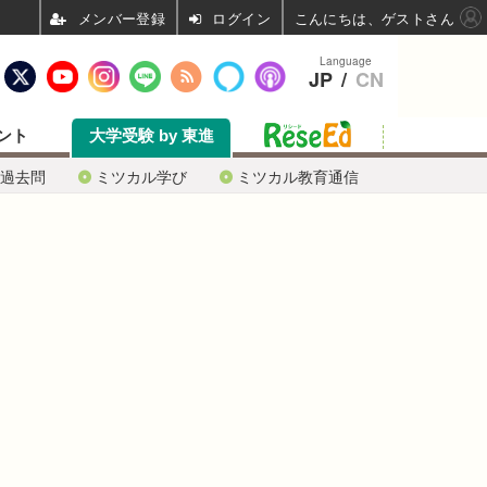
ログイン
こんにちは、ゲストさん
Language
JP
/
CN
ント
大学受験 by 東進
過去問
ミツカル学び
ミツカル教育通信