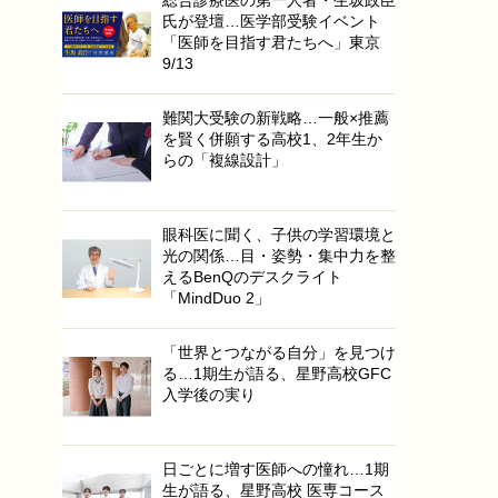
総合診療医の第一人者・生坂政臣
氏が登壇…医学部受験イベント
「医師を目指す君たちへ」東京
9/13
難関大受験の新戦略…一般×推薦
を賢く併願する高校1、2年生か
らの「複線設計」
眼科医に聞く、子供の学習環境と
光の関係…目・姿勢・集中力を整
えるBenQのデスクライト
「MindDuo 2」
「世界とつながる自分」を見つけ
る…1期生が語る、星野高校GFC
入学後の実り
日ごとに増す医師への憧れ…1期
生が語る、星野高校 医専コース