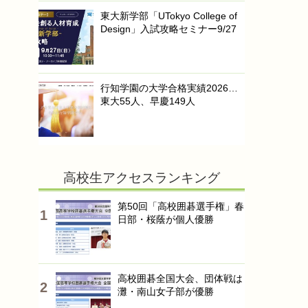
東大新学部「UTokyo College of
Design」入試攻略セミナー9/27
行知学園の大学合格実績2026…
東大55人、早慶149人
高校生アクセスランキング
第50回「高校囲碁選手権」春
日部・桜蔭が個人優勝
高校囲碁全国大会、団体戦は
灘・南山女子部が優勝