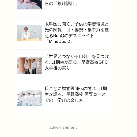
らの「複線設計」
眼科医に聞く、子供の学習環境と
光の関係…目・姿勢・集中力を整
えるBenQのデスクライト
「MindDuo 2」
「世界とつながる自分」を見つけ
る…1期生が語る、星野高校GFC
入学後の実り
日ごとに増す医師への憧れ…1期
生が語る、星野高校 医専コース
での「学びの楽しさ」
advertisement