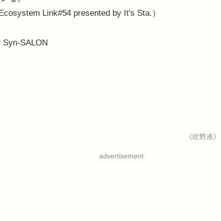
m Link#54 presented by It's Sta.）
yn-SALON
《吹野准》
advertisement