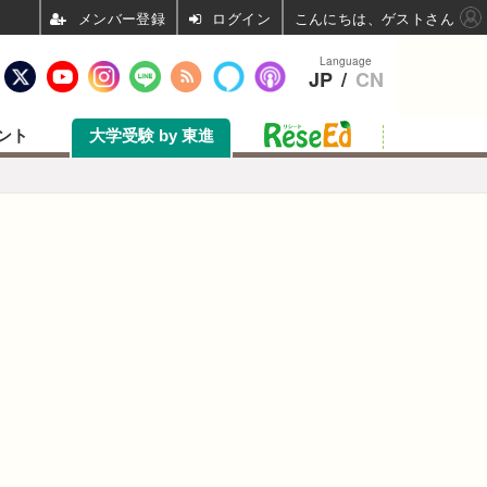
ログイン
こんにちは、ゲストさん
Language
JP
/
CN
ント
大学受験 by 東進