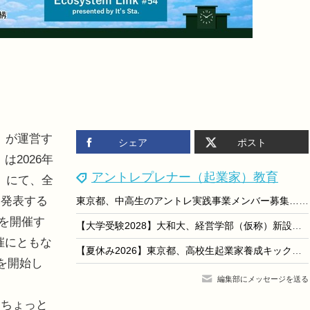
）が運営す
シェア
ポスト
は2026年
アントレプレナー（起業家）教育
E」にて、全
を発表する
東京都、中高生のアントレ実践事業メンバー募集…9/13締切
」を開催す
【大学受験2028】大和大、経営学部（仮称）新設へ…「現場×AI×経営」を展開
催にともな
【夏休み2026】東京都、高校生起業家養成キックオフ「フードフェス」8/20
を開始し
編集部にメッセージを送る
ちょっと