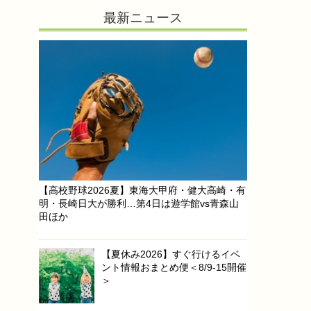
最新ニュース
【高校野球2026夏】東海大甲府・健大高崎・有
明・長崎日大が勝利…第4日は遊学館vs青森山
田ほか
【夏休み2026】すぐ行けるイベ
ント情報おまとめ便＜8/9-15開催
＞