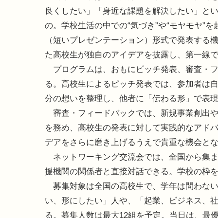
良くしたい」「身近な課題を解決したい」と
の。学校生活の中での“気づき”や“モヤモヤ”
（短いプレゼンテーション）形式で発表する機
た高校生が独自のアイデアを披露し、第一線
プログラムは、おもにピッチ発表、審査・フ
る。高校生によるピッチ発表では、参加者は
分の想いを整理し、他者に「伝わる形」で表
審査・フィードバックでは、新規事業創出や
を務め、高校生の発表に対して実践的なアド
デアをさらに磨き上げるうえで貴重な機会と
ネットワーキング交流会では、全国から集ま
援機関の関係者と直接対話できる。学校の枠
募集対象は全国の高校生で、学年は問わない
い、形にしたい」人や、「起業、ビジネス、
る。募集人数は最大12組を予定。当日は、最