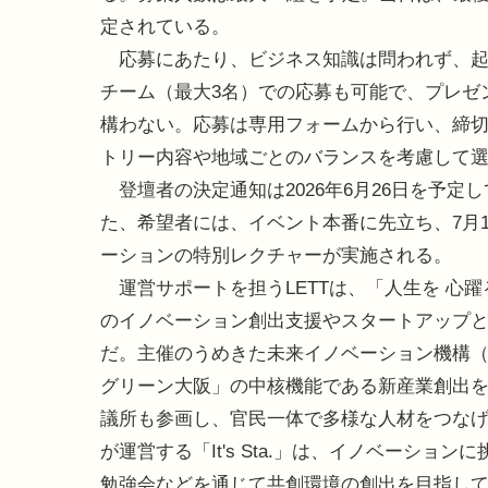
定されている。
応募にあたり、ビジネス知識は問われず、起業
チーム（最大3名）での応募も可能で、プレゼ
構わない。応募は専用フォームから行い、締切は2
トリー内容や地域ごとのバランスを考慮して
登壇者の決定通知は2026年6月26日を予
た、希望者には、イベント本番に先立ち、7月
ーションの特別レクチャーが実施される。
運営サポートを担うLETTは、「人生を 心
のイノベーション創出支援やスタートアップ
だ。主催のうめきた未来イノベーション機構（U
グリーン大阪」の中核機能である新産業創出
議所も参画し、官民一体で多様な人材をつなげ、
が運営する「It's Sta.」は、イノベーシ
勉強会などを通じて共創環境の創出を目指し