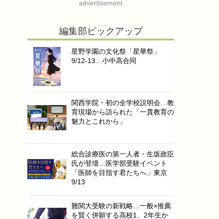
advertisement
編集部ピックアップ
星野学園の文化祭「星華祭」
9/12-13…小中高合同
関西学院・初の全学校説明会…教
育現場から語られた「一貫教育の
魅力とこれから」
総合診療医の第一人者・生坂政臣
氏が登壇…医学部受験イベント
「医師を目指す君たちへ」東京
9/13
難関大受験の新戦略…一般×推薦
を賢く併願する高校1、2年生か