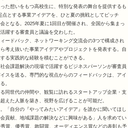
いった想いをもつ高校生に、特別な発表の舞台を提供するも
を起点とする事業アイデアを、ひと夏の挑戦としてピッチ
会となる。2025年夏に1回目が開催され、全国から集まっ
で活躍する審査員と議論を交わした。
ィードバック、ネットワーキング交流会の3つで構成され
自ら考え抜いた事業アイデアやプロジェクトを発表する。自
現する実践的な経験を積むことができる。
社会課題解決の現場で活躍するビジネスパーソンが審査員
バイスを送る。専門的な視点からのフィードバックは、アイ
なる。
る同世代の仲間や、観覧に訪れるスタートアップ企業・支
を超えた人脈を築き、視野を広げることが可能だ。
。「自分の『やってみたいアイデア』を誰かに聞いてほし
社会貢献、地域課題の解決などに興味がある」人を求めてい
優秀賞、優秀賞、敢闘賞、オーディエンス賞などの表彰も予