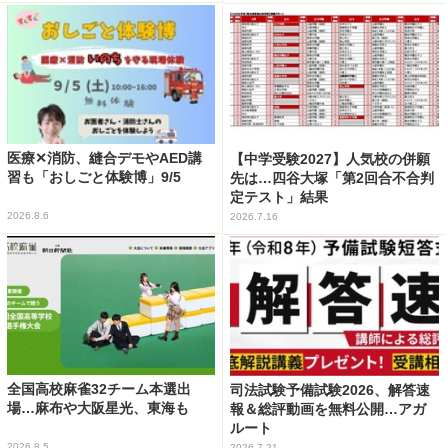
医療✕消防、縫合デモやAED講
【中学受験2027】人気校の併願
習も「おしごと体験博」9/5
先は…四谷大塚「第2回合不合判
定テスト」結果
2026.8.6
2026.7.16
全国高校麻雀32チーム本選出
司法試験予備試験2026、解答速
場…麻布や大阪星光、東海も
報＆総評動画を無料公開…アガ
ルート
2026.8.5
2026.7.21