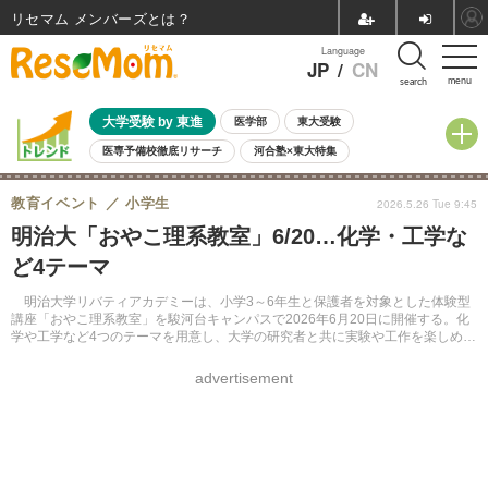
リセマム メンバーズ
Language
JP
/
CN
menu
search
大学受験 by 東進
医学部
東大受験
医専予備校徹底リサーチ
河合塾×東大特集
親子で考える大学選び
高校受験
中学受験
小学校受験
教育イベント
小学生
2026.5.26 Tue 9:45
共通テスト
夏休み
8月開催学校説明会・相談会
明治大「おやこ理系教室」6/20…化学・工学な
8月開催イベント・WS
全国公立高校 過去問
人気記事
ど4テーマ
自由研究教材（小学生向け）
自由研究教材（中学生向け）
ランキング
明治大学リバティアカデミーは、小学3～6年生と保護者を対象とした体験型
講座「おやこ理系教室」を駿河台キャンパスで2026年6月20日に開催する。化
学や工学など4つのテーマを用意し、大学の研究者と共に実験や工作を楽しめ
る。受講料は4,400円（税込）。事前申込制で、Webサイトにて先着順で受け付
ける。
advertisement