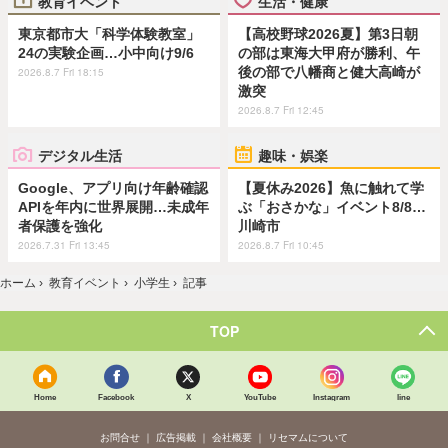
教育イベント
生活・健康
東京都市大「科学体験教室」
【高校野球2026夏】第3日朝
24の実験企画…小中向け9/6
の部は東海大甲府が勝利、午
後の部で八幡商と健大高崎が
2026.8.7 Fri 18:15
激突
2026.8.7 Fri 12:45
デジタル生活
趣味・娯楽
Google、アプリ向け年齢確認
【夏休み2026】魚に触れて学
APIを年内に世界展開…未成年
ぶ「おさかな」イベント8/8…
者保護を強化
川崎市
2026.7.31 Fri 13:45
2026.8.7 Fri 10:45
ホーム
›
教育イベント
›
小学生
›
記事
TOP
Home
Facebook
X
YouTube
Instagram
line
お問合せ
広告掲載
会社概要
リセマムについて