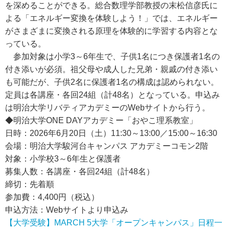
を深めることができる。総合数理学部教授の末松信彦氏に
よる「エネルギー変換を体験しよう！」では、エネルギー
がさまざまに変換される原理を体験的に学習する内容とな
っている。
参加対象は小学3～6年生で、子供1名につき保護者1名の
付き添いが必須。祖父母や成人した兄弟・親戚の付き添い
も可能だが、子供2名に保護者1名の構成は認められない。
定員は各講座・各回24組（計48名）となっている。申込み
は明治大学リバティアカデミーのWebサイトから行う。
◆明治大学ONE DAYアカデミー「おやこ理系教室」
日時：2026年6月20日（土）11:30～13:00／15:00～16:30
会場：明治大学駿河台キャンパス アカデミーコモン2階
対象：小学校3～6年生と保護者
募集人数：各講座・各回24組（計48名）
締切：先着順
参加費：4,400円（税込）
申込方法：Webサイトより申込み
【大学受験】MARCH 5大学「オープンキャンパス」日程一