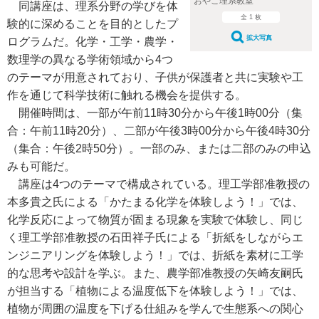
おやこ理系教室
同講座は、理系分野の学びを体
全 1 枚
験的に深めることを目的としたプ
拡大写真
ログラムだ。化学・工学・農学・
数理学の異なる学術領域から4つ
のテーマが用意されており、子供が保護者と共に実験や工
作を通じて科学技術に触れる機会を提供する。
開催時間は、一部が午前11時30分から午後1時00分（集
合：午前11時20分）、二部が午後3時00分から午後4時30分
（集合：午後2時50分）。一部のみ、または二部のみの申込
みも可能だ。
講座は4つのテーマで構成されている。理工学部准教授の
本多貴之氏による「かたまる化学を体験しよう！」では、
化学反応によって物質が固まる現象を実験で体験し、同じ
く理工学部准教授の石田祥子氏による「折紙をしながらエ
ンジニアリングを体験しよう！」では、折紙を素材に工学
的な思考や設計を学ぶ。また、農学部准教授の矢崎友嗣氏
が担当する「植物による温度低下を体験しよう！」では、
植物が周囲の温度を下げる仕組みを学んで生態系への関心