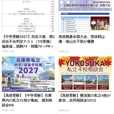
【中学受験2027】四谷大塚、第2
高校囲碁全国大会、団体戦は
回合不合判定テスト（7/5実施）
灘・南山女子部が優勝
偏差値…筑駒74・桜蔭70＜PR＞
2026.7.10
2026.8.5
【高校受験】【中学受験】兵庫
【高校受験】横須賀の私立4校が
県内の私立31校が集結、個別相
参加…合同相談会10/12
談会9/6
2026.7.28
2026.8.5