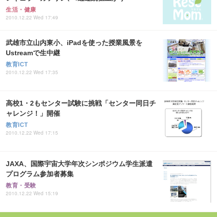
生活・健康
2010.12.22 Wed 17:49
武雄市立山内東小、iPadを使った授業風景を
Ustreamで生中継
教育ICT
2010.12.22 Wed 17:35
高校1・2もセンター試験に挑戦「センター同日チ
ャレンジ！」開催
教育ICT
2010.12.22 Wed 17:15
JAXA、国際宇宙大学年次シンポジウム学生派遣
プログラム参加者募集
教育・受験
2010.12.22 Wed 15:19