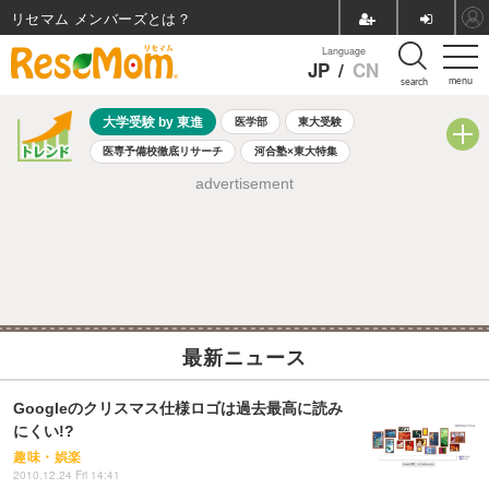
リセマム メンバーズ
Language
JP
/
CN
menu
search
大学受験 by 東進
医学部
東大受験
医専予備校徹底リサーチ
河合塾×東大特集
親子で考える大学選び
高校受験
中学受験
小学校受験
advertisement
共通テスト
夏休み
8月開催学校説明会・相談会
8月開催イベント・WS
全国公立高校 過去問
人気記事
自由研究教材（小学生向け）
自由研究教材（中学生向け）
ランキング
最新ニュース
Googleのクリスマス仕様ロゴは過去最高に読み
にくい!?
趣味・娯楽
2010.12.24 Fri 14:41