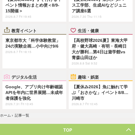
ベント情報おまとめ便＜8/9-
ス工学部、生成AIなどジュニ
15開催＞
ア講座6選
2026.8.7 Fri 19:45
2026.7.30 Thu 11:15
教育イベント
生活・健康
東京都市大「科学体験教室」
【高校野球2026夏】東海大甲
24の実験企画…小中向け9/6
府・健大高崎・有明・長崎日
大が勝利…第4日は遊学館vs
2026.8.7 Fri 18:15
青森山田ほか
2026.8.8 Sat 9:52
デジタル生活
趣味・娯楽
Google、アプリ向け年齢確認
【夏休み2026】魚に触れて学
APIを年内に世界展開…未成年
ぶ「おさかな」イベント8/8…
者保護を強化
川崎市
2026.7.31 Fri 13:45
2026.8.7 Fri 10:45
ホーム
›
記事一覧
TOP