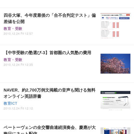
四谷大塚、今年度最後の「合不合判定テスト」偏
差値を公開
教育・受験
2010.12.24 Fri 12:57
【中学受験の塾選び-3】首都圏の人気塾の費用
教育・受験
2010.12.24 Fri 12:35
NAVER、約2,700万例文掲載の音声も聞ける無料
オンライン英語辞書
教育ICT
2010.12.24 Fri 12:12
ベートーヴェンの全交響曲連続演奏会、慶應が大
晦日にネット配信