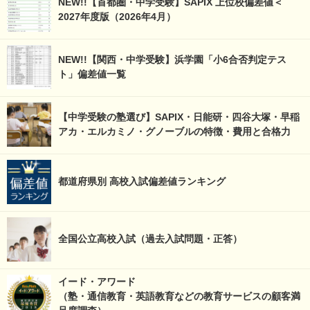
NEW!!【首都圏・中学受験】SAPIX 上位校偏差値＜
2027年度版（2026年4月）
NEW!!【関西・中学受験】浜学園「小6合否判定テス
ト」偏差値一覧
【中学受験の塾選び】SAPIX・日能研・四谷大塚・早稲
アカ・エルカミノ・グノーブルの特徴・費用と合格力
都道府県別 高校入試偏差値ランキング
全国公立高校入試（過去入試問題・正答）
イード・アワード
（塾・通信教育・英語教育などの教育サービスの顧客満