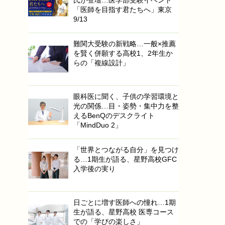
「医師を目指す君たちへ」東京
9/13
難関大受験の新戦略…一般×推薦
を賢く併願する高校1、2年生か
らの「複線設計」
眼科医に聞く、子供の学習環境と
光の関係…目・姿勢・集中力を整
えるBenQのデスクライト
「MindDuo 2」
「世界とつながる自分」を見つけ
る…1期生が語る、星野高校GFC
入学後の実り
日ごとに増す医師への憧れ…1期
生が語る、星野高校 医専コース
での「学びの楽しさ」