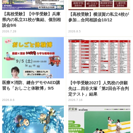
【高校受験】【中学受験】兵庫
【高校受験】横須賀の私立4校が
県内の私立31校が集結、個別相
参加…合同相談会10/12
談会9/6
2026.7.28
2026.8.5
医療✕消防、縫合デモやAED講
【中学受験2027】人気校の併願
習も「おしごと体験博」9/5
先は…四谷大塚「第2回合不合判
定テスト」結果
2026.8.6
2026.7.16