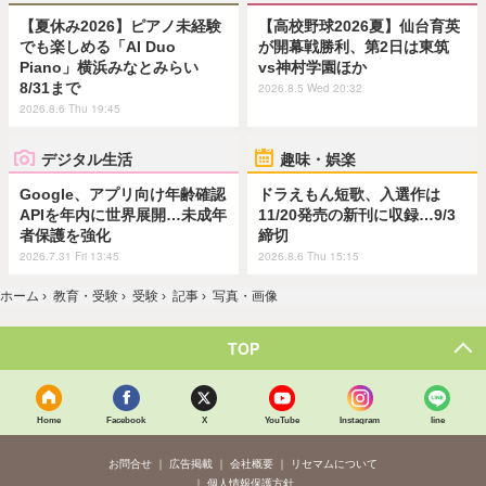
【夏休み2026】ピアノ未経験
【高校野球2026夏】仙台育英
でも楽しめる「AI Duo
が開幕戦勝利、第2日は東筑
Piano」横浜みなとみらい
vs神村学園ほか
8/31まで
2026.8.5 Wed 20:32
2026.8.6 Thu 19:45
デジタル生活
趣味・娯楽
Google、アプリ向け年齢確認
ドラえもん短歌、入選作は
APIを年内に世界展開…未成年
11/20発売の新刊に収録…9/3
者保護を強化
締切
2026.7.31 Fri 13:45
2026.8.6 Thu 15:15
ホーム
›
教育・受験
›
受験
›
記事
›
写真・画像
TOP
Home
Facebook
X
YouTube
Instagram
line
お問合せ
広告掲載
会社概要
リセマムについて
個人情報保護方針