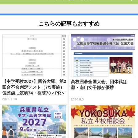
こちらの記事もおすすめ
【中学受験2027】四谷大塚、第2
高校囲碁全国大会、団体戦は
回合不合判定テスト（7/5実施）
灘・南山女子部が優勝
偏差値…筑駒74・桜蔭70＜PR＞
2026.7.10
2026.8.5