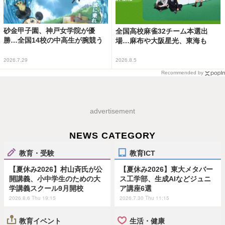
砂金甲子園、神戸女学院が優
全国高校麻雀32チーム本選出
勝…全国14校の中高生が腕競う
場…麻布や大阪星光、東海も
2026.7.29
2026.8.5
Recommended by
advertisement
NEWS CATEGORY
教育・受験
教育ICT
【夏休み2026】村山斉氏が公
【夏休み2026】東大メタバー
開講義、小中学生のための大
ス工学部、生成AIなどジュニ
学講義スクール9月開校
ア講座6選
2026.8.6 Thu 19:15
2026.7.30 Thu 11:15
教育イベント
生活・健康