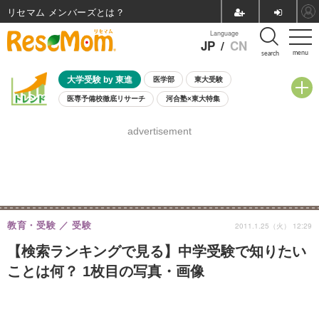
リセマム メンバーズ
Language
JP
/
CN
menu
search
大学受験 by 東進
医学部
東大受験
医専予備校徹底リサーチ
河合塾×東大特集
親子で考える大学選び
高校受験
中学受験
小学校受験
advertisement
共通テスト
夏休み
8月開催学校説明会・相談会
8月開催イベント・WS
全国公立高校 過去問
人気記事
自由研究教材（小学生向け）
自由研究教材（中学生向け）
ランキング
教育・受験
受験
2011.1.25（火） 12:29
【検索ランキングで見る】中学受験で知りたい
ことは何？ 1枚目の写真・画像