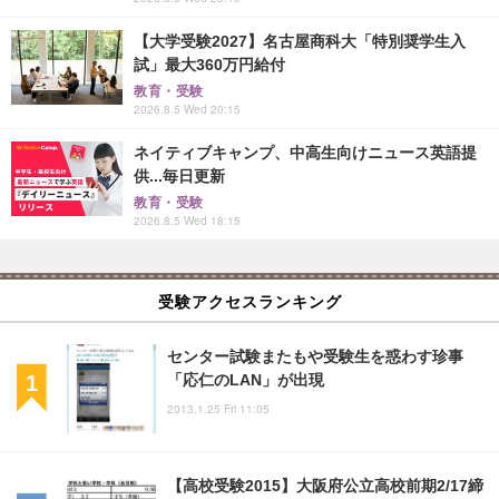
【大学受験2027】名古屋商科大「特別奨学生入
試」最大360万円給付
教育・受験
2026.8.5 Wed 20:15
ネイティブキャンプ、中高生向けニュース英語提
供...毎日更新
教育・受験
2026.8.5 Wed 18:15
受験アクセスランキング
センター試験またもや受験生を惑わす珍事
「応仁のLAN」が出現
2013.1.25 Fri 11:05
【高校受験2015】大阪府公立高校前期2/17締