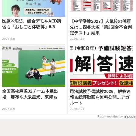
医療✕消防、縫合デモやAED講
【中学受験2027】人気校の併願
習も「おしごと体験博」9/5
先は…四谷大塚「第2回合不合判
定テスト」結果
2026.8.6
2026.7.16
全国高校麻雀32チーム本選出
司法試験予備試験2026、解答速
場…麻布や大阪星光、東海も
報＆総評動画を無料公開…アガ
ルート
2026.8.5
2026.7.21
Recommended by