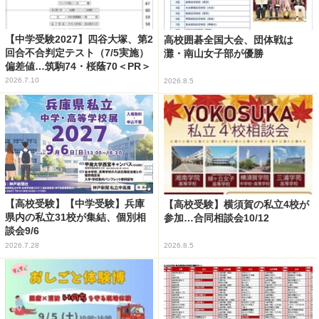
【中学受験2027】四谷大塚、第2
高校囲碁全国大会、団体戦は
回合不合判定テスト（7/5実施）
灘・南山女子部が優勝
偏差値…筑駒74・桜蔭70＜PR＞
2026.7.10
2026.8.5
【高校受験】【中学受験】兵庫
【高校受験】横須賀の私立4校が
県内の私立31校が集結、個別相
参加…合同相談会10/12
談会9/6
2026.7.28
2026.8.5