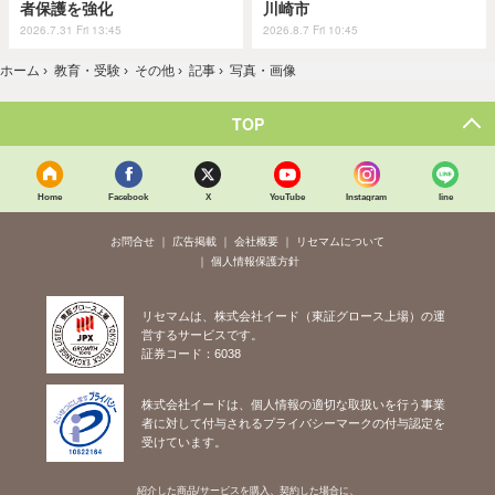
者保護を強化
川崎市
2026.7.31 Fri 13:45
2026.8.7 Fri 10:45
ホーム
›
教育・受験
›
その他
›
記事
›
写真・画像
TOP
Home
Facebook
X
YouTube
Instagram
line
お問合せ
広告掲載
会社概要
リセマムについて
個人情報保護方針
リセマムは、株式会社イード（東証グロース上場）の運
営するサービスです。
証券コード：6038
株式会社イードは、個人情報の適切な取扱いを行う事業
者に対して付与されるプライバシーマークの付与認定を
受けています。
紹介した商品/サービスを購入、契約した場合に、