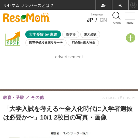
リセマム メンバーズ
Language
JP
/
CN
menu
search
大学受験 by 東進
医学部
東大受験
医専予備校徹底リサーチ
河合塾×東大特集
親子で考える大学選び
高校受験
中学受験
小学校受験
advertisement
共通テスト
夏休み
8月開催学校説明会・相談会
8月開催イベント・WS
全国公立高校 過去問
人気記事
自由研究教材（小学生向け）
自由研究教材（中学生向け）
ランキング
教育・受験
その他
2011.9.12（月） 10:14
「大学入試を考える〜全入化時代に入学者選抜
は必要か〜」10/1 2枚目の写真・画像