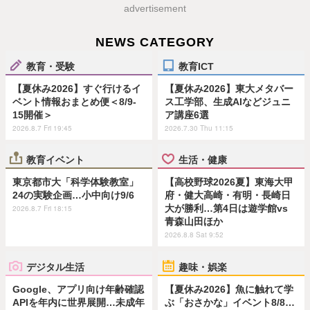
advertisement
NEWS CATEGORY
教育・受験
教育ICT
【夏休み2026】すぐ行けるイ
【夏休み2026】東大メタバー
ベント情報おまとめ便＜8/9-
ス工学部、生成AIなどジュニ
15開催＞
ア講座6選
2026.8.7 Fri 19:45
2026.7.30 Thu 11:15
教育イベント
生活・健康
東京都市大「科学体験教室」
【高校野球2026夏】東海大甲
24の実験企画…小中向け9/6
府・健大高崎・有明・長崎日
大が勝利…第4日は遊学館vs
2026.8.7 Fri 18:15
青森山田ほか
2026.8.8 Sat 9:52
デジタル生活
趣味・娯楽
Google、アプリ向け年齢確認
【夏休み2026】魚に触れて学
APIを年内に世界展開…未成年
ぶ「おさかな」イベント8/8…