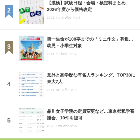
【漢検】試験日程・会場・検定料まとめ…
2026年度から価格改定
2025.11.19 Wed 14:15
第一生命が100字までの「ミニ作文」募集…
幼児・小学生対象
2014.7.7 Mon 14:37
意外と高学歴な有名人ランキング、TOP30に
東大7人
2014.10.10 Fri 12:38
品川女子学院の定員変更など…東京都私学審
議会、10件を認可
2026.7.29 Wed 9:15