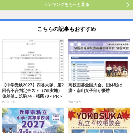
ランキングをもっと見る
こちらの記事もおすすめ
【中学受験2027】四谷大塚、第2
高校囲碁全国大会、団体戦は
回合不合判定テスト（7/5実施）
灘・南山女子部が優勝
偏差値…筑駒74・桜蔭70＜PR＞
2026.7.10
2026.8.5