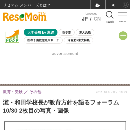
リセマム メンバーズ
Language
JP
/
CN
menu
search
大学受験 by 東進
医学部
東大受験
医専予備校徹底リサーチ
河合塾×東大特集
親子で考える大学選び
高校受験
中学受験
小学校受験
advertisement
共通テスト
夏休み
8月開催学校説明会・相談会
8月開催イベント・WS
全国公立高校 過去問
人気記事
自由研究教材（小学生向け）
自由研究教材（中学生向け）
ランキング
教育・受験
その他
2011.10.6（木） 10:29
灘・和田学校長が教育方針を語るフォーラム
10/30 2枚目の写真・画像