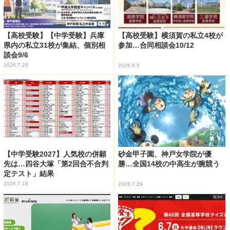
【高校受験】【中学受験】兵庫
【高校受験】横須賀の私立4校が
県内の私立31校が集結、個別相
参加…合同相談会10/12
談会9/6
2026.7.28
2026.8.5
【中学受験2027】人気校の併願
砂金甲子園、神戸女学院が優
先は…四谷大塚「第2回合不合判
勝…全国14校の中高生が腕競う
定テスト」結果
2026.7.16
2026.7.29