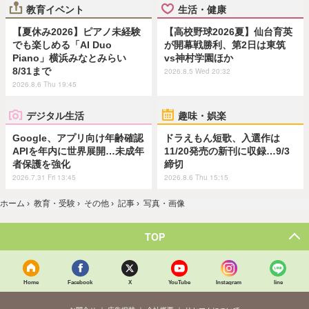
教育イベント
生活・健康
【夏休み2026】ピアノ未経験
【高校野球2026夏】仙台育英
でも楽しめる「AI Duo
が開幕戦勝利、第2日は東筑
Piano」横浜みなとみらい
vs神村学園ほか
8/31まで
2026.8.5 Wed 20:32
2026.8.6 Thu 19:45
デジタル生活
趣味・娯楽
Google、アプリ向け年齢確認
ドラえもん短歌、入選作は
APIを年内に世界展開…未成年
11/20発売の新刊に収録…9/3
者保護を強化
締切
2026.7.31 Fri 13:45
2026.8.6 Thu 15:15
ホーム
›
教育・受験
›
その他
›
記事
›
写真・画像
TOP
Home
Facebook
X
YouTube
Instagram
line