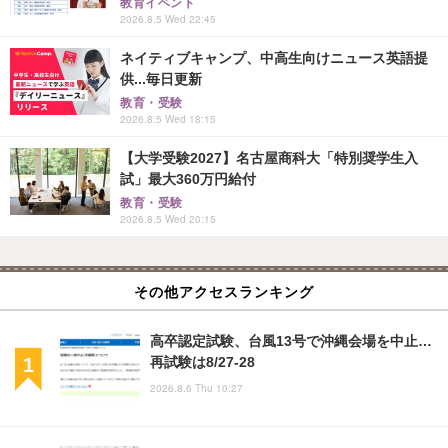
教育イベント
2026.8.5 Wed 22:45
ネイティブキャンプ、中高生向けニュース英語提
供...毎日更新
教育・受験
2026.8.5 Wed 18:15
【大学受験2027】名古屋商科大「特別奨学生入
試」最大360万円給付
教育・受験
2026.8.5 Wed 20:15
その他アクセスランキング
高卒認定試験、台風13号で沖縄会場を中止…
再試験は8/27-28
2026.8.6 Thu 10:27