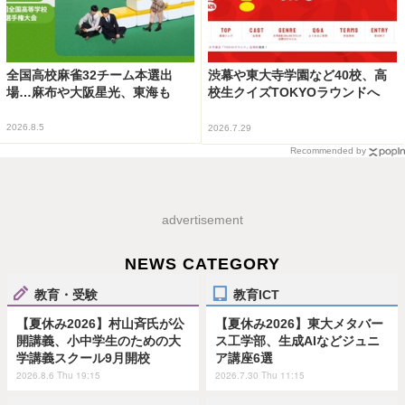
全国高校麻雀32チーム本選出
渋幕や東大寺学園など40校、高
場…麻布や大阪星光、東海も
校生クイズTOKYOラウンドへ
2026.8.5
2026.7.29
Recommended by
advertisement
NEWS CATEGORY
教育・受験
教育ICT
【夏休み2026】村山斉氏が公
【夏休み2026】東大メタバー
開講義、小中学生のための大
ス工学部、生成AIなどジュニ
学講義スクール9月開校
ア講座6選
2026.8.6 Thu 19:15
2026.7.30 Thu 11:15