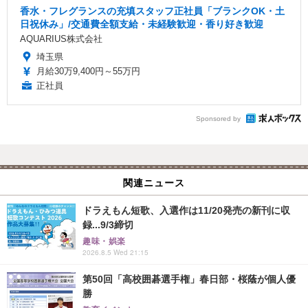
香水・フレグランスの充填スタッフ正社員「ブランクOK・土
日祝休み」/交通費全額支給・未経験歓迎・香り好き歓迎
AQUARIUS株式会社
埼玉県
月給30万9,400円～55万円
正社員
Sponsored by
関連ニュース
ドラえもん短歌、入選作は11/20発売の新刊に収
録...9/3締切
趣味・娯楽
2026.8.5 Wed 21:15
第50回「高校囲碁選手権」春日部・桜蔭が個人優
勝