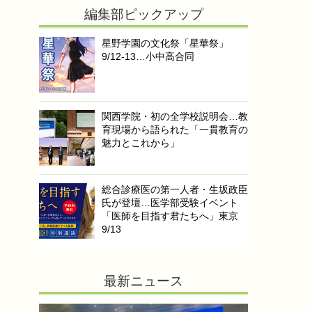
編集部ピックアップ
星野学園の文化祭「星華祭」
9/12-13…小中高合同
関西学院・初の全学校説明会…教
育現場から語られた「一貫教育の
魅力とこれから」
総合診療医の第一人者・生坂政臣
氏が登壇…医学部受験イベント
「医師を目指す君たちへ」東京
9/13
最新ニュース