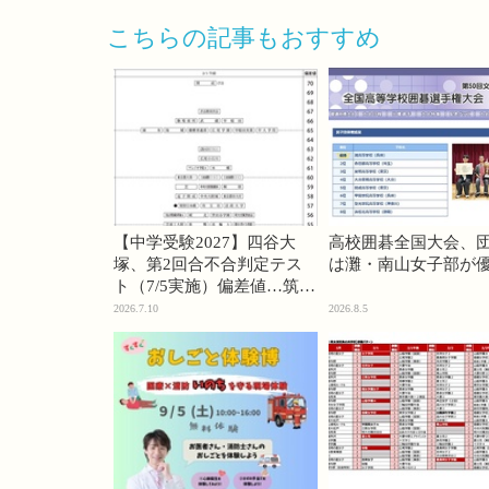
こちらの記事もおすすめ
【中学受験2027】四谷大
高校囲碁全国大会、
塚、第2回合不合判定テス
は灘・南山女子部が
ト（7/5実施）偏差値…筑駒
74・桜蔭70＜PR＞
2026.7.10
2026.8.5