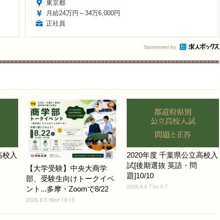
東京都
月給24万円～34万6,000円
正社員
Sponsored by
高校入
2020年度 千葉県公立高校入
試[後期選抜 英語・問
【大学受験】中央大商学
題]10/10
部、受験生向けトークイベ
2026.8.6 Thu 0:7
ント...多摩・Zoomで8/22
2026.8.5 Wed 16:15