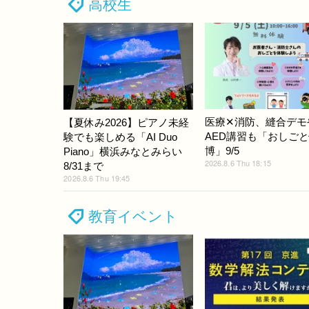
高校生
医療✕消防、縫合デモ
【夏休み2026】ピアノ未経
AED講習も「おしご
験でも楽しめる「AI Duo
博」9/5
Piano」横浜みなとみらい
2026.8.6 Thu 18:15
8/31まで
2026.8.6 Thu 19:45
教育イベント