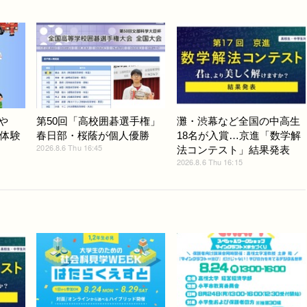
や
第50回「高校囲碁選手権」
灘・渋幕など全国の中高生
と体験
春日部・桜蔭が個人優勝
18名が入賞…京進「数学解
2026.8.6 Thu 16:45
法コンテスト」結果発表
2026.8.6 Thu 16:15