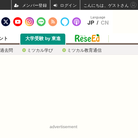
ログイン
こんにちは、ゲストさん
Language
JP
/
CN
ント
大学受験 by 東進
過去問
ミツカル学び
ミツカル教育通信
advertisement