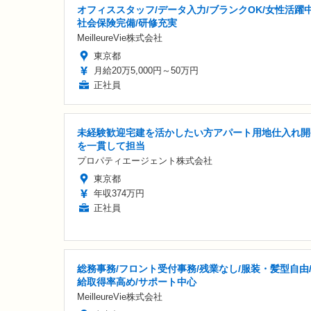
オフィススタッフ/データ入力/ブランクOK/女性活躍中
社会保険完備/研修充実
MeilleureVie株式会社
東京都
月給20万5,000円～50万円
正社員
未経験歓迎宅建を活かしたい方アパート用地仕入れ開
を一貫して担当
プロパティエージェント株式会社
東京都
年収374万円
正社員
総務事務/フロント受付事務/残業なし/服装・髪型自由
給取得率高め/サポート中心
MeilleureVie株式会社