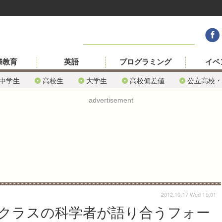
際教育
英語
プログラミング
イベ
中学生
高校生
大学生
高校偏差値
公立高校・
advertisement
2012.10.17 Wed 15:01
クラスの科学者が語り合うフォー