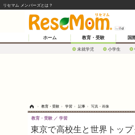
リセマム メンバーズ
ホーム
教育・受験
国
未就学児
小学生
ホーム
›
教育・受験
›
学習
›
記事
›
写真・画像
教育・受験
学習
東京で高校生と世界トップ