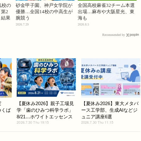
気校の
砂金甲子園、神戸女学院が
全国高校麻雀32チーム本選
第2
優勝…全国14校の中高生が
出場…麻布や大阪星光、東
」結果
腕競う
海も
2026.7.29
2026.8.5
Recommended by
実
【夏休み2026】親子工場見
【夏休み2026】東大メタバ
つくば
学「歯のひみつ科学ラボ」
ース工学部、生成AIなどジ
8/21…ホワイトエッセンス
ュニア講座6選
2026.7.30 Thu 19:15
2026.7.30 Thu 11:15