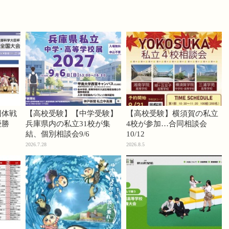
団体戦
【高校受験】【中学受験】
【高校受験】横須賀の私立
優勝
兵庫県内の私立31校が集
4校が参加…合同相談会
結、個別相談会9/6
10/12
2026.7.28
2026.8.5