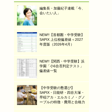
編集長・加藤紀子連載「今、
会いたい人」
NEW!!【首都圏・中学受験】
SAPIX 上位校偏差値＜2027
年度版（2026年4月）
NEW!!【関西・中学受験】浜
学園「小6合否判定テスト」
偏差値一覧
【中学受験の塾選び】
SAPIX・日能研・四谷大塚・
早稲アカ・エルカミノ・グノ
ーブルの特徴・費用と合格力