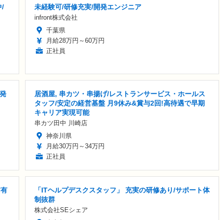
/
未経験可/研修充実/開発エンジニア
infront株式会社
千葉県
月給28万円～60万円
正社員
発
居酒屋, 串カツ・串揚げ/レストランサービス・ホールス
タッフ/安定の経営基盤 月9休み&賞与2回!高待遇で早期
キャリア実現可能
串カツ田中 川崎店
神奈川県
月給30万円～34万円
正社員
/有
「ITヘルプデスクスタッフ」 充実の研修あり/サポート体
制抜群
株式会社SEシェア