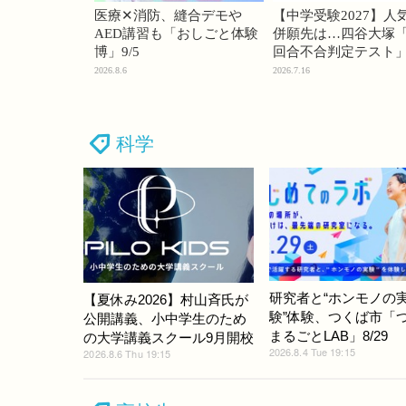
医療✕消防、縫合デモや
【中学受験2027】人
AED講習も「おしごと体験
併願先は…四谷大塚「
博」9/5
回合不合判定テスト
2026.8.6
2026.7.16
科学
研究者と“ホンモノの
【夏休み2026】村山斉氏が
験”体験、つくば市「
公開講義、小中学生のため
まるごとLAB」8/29
の大学講義スクール9月開校
2026.8.4 Tue 19:15
2026.8.6 Thu 19:15