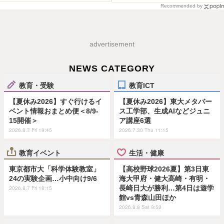
Recommended by
advertisement
NEWS CATEGORY
教育・受験
教育ICT
【夏休み2026】すぐ行けるイ
【夏休み2026】東大メタバー
ベント情報おまとめ便＜8/9-
ス工学部、生成AIなどジュニ
15開催＞
ア講座6選
2026.8.7 Fri 19:45
2026.7.30 Thu 11:15
教育イベント
生活・健康
東京都市大「科学体験教室」
【高校野球2026夏】第3日東
24の実験企画…小中向け9/6
海大甲府・健大高崎・有明・
長崎日大が勝利…第4日は遊学
2026.8.7 Fri 18:15
館vs青森山田ほか
2026.8.8 Sat 9:52