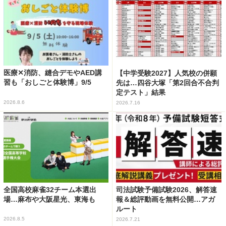
医療✕消防、縫合デモやAED講
【中学受験2027】人気校の併願
習も「おしごと体験博」9/5
先は…四谷大塚「第2回合不合判
定テスト」結果
2026.8.6
2026.7.16
全国高校麻雀32チーム本選出
司法試験予備試験2026、解答速
場…麻布や大阪星光、東海も
報＆総評動画を無料公開…アガ
ルート
2026.8.5
2026.7.21