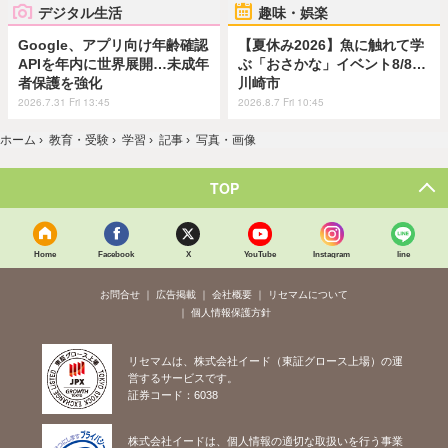
デジタル生活
趣味・娯楽
Google、アプリ向け年齢確認
【夏休み2026】魚に触れて学
APIを年内に世界展開…未成年
ぶ「おさかな」イベント8/8…
者保護を強化
川崎市
2026.7.31 Fri 13:45
2026.8.7 Fri 10:45
ホーム
›
教育・受験
›
学習
›
記事
›
写真・画像
TOP
Home
Facebook
X
YouTube
Instagram
line
お問合せ
広告掲載
会社概要
リセマムについて
個人情報保護方針
リセマムは、株式会社イード（東証グロース上場）の運
営するサービスです。
証券コード：6038
株式会社イードは、個人情報の適切な取扱いを行う事業