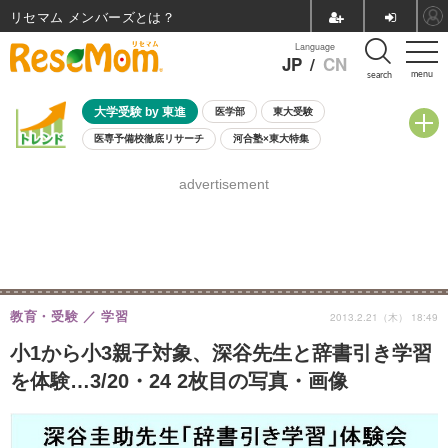
リセマム メンバーズ
Language
JP
/
CN
menu
search
大学受験 by 東進
医学部
東大受験
医専予備校徹底リサーチ
河合塾×東大特集
親子で考える大学選び
高校受験
中学受験
小学校受験
advertisement
共通テスト
夏休み
8月開催学校説明会・相談会
8月開催イベント・WS
全国公立高校 過去問
人気記事
自由研究教材（小学生向け）
自由研究教材（中学生向け）
ランキング
教育・受験
学習
2013.2.21（木） 18:49
小1から小3親子対象、深谷先生と辞書引き学習
を体験…3/20・24 2枚目の写真・画像