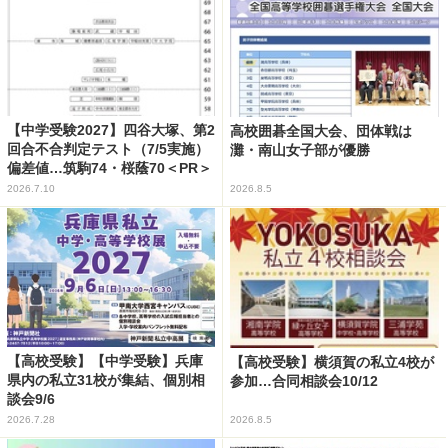
【中学受験2027】四谷大塚、第2
高校囲碁全国大会、団体戦は
回合不合判定テスト（7/5実施）
灘・南山女子部が優勝
偏差値…筑駒74・桜蔭70＜PR＞
2026.7.10
2026.8.5
【高校受験】【中学受験】兵庫
【高校受験】横須賀の私立4校が
県内の私立31校が集結、個別相
参加…合同相談会10/12
談会9/6
2026.7.28
2026.8.5