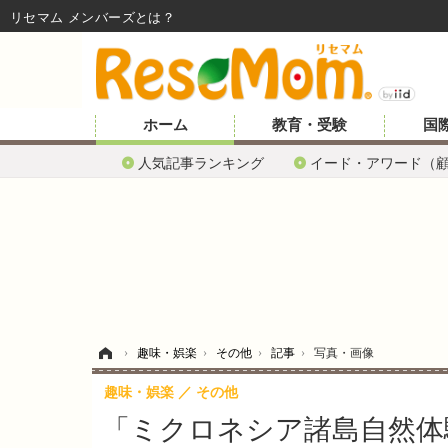
リセマム メンバーズ
ホーム
教育・受験
国
人気記事ランキング
イード・アワード（
ホーム
›
趣味・娯楽
›
その他
›
記事
›
写真・画像
趣味・娯楽
その他
「ミクロネシア諸島自然体験