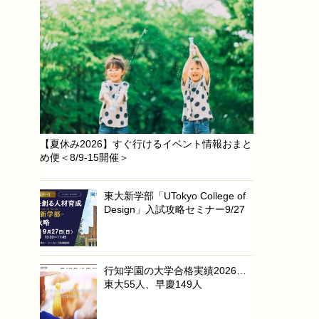
【夏休み2026】すぐ行けるイベント情報おまと
め便＜8/9-15開催＞
東大新学部「UTokyo College of
Design」入試攻略セミナー9/27
行知学園の大学合格実績2026…
東大55人、早慶149人