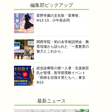
編集部ピックアップ
星野学園の文化祭「星華祭」
9/12-13…小中高合同
関西学院・初の全学校説明会…教
育現場から語られた「一貫教育の
魅力とこれから」
総合診療医の第一人者・生坂政臣
氏が登壇…医学部受験イベント
「医師を目指す君たちへ」東京
9/13
最新ニュース