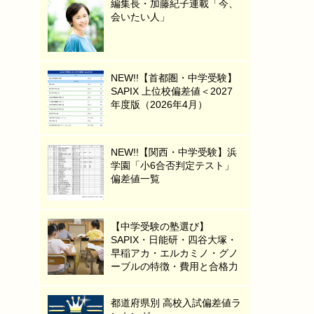
編集長・加藤紀子連載「今、
会いたい人」
NEW!!【首都圏・中学受験】
SAPIX 上位校偏差値＜2027
年度版（2026年4月）
NEW!!【関西・中学受験】浜
学園「小6合否判定テスト」
偏差値一覧
【中学受験の塾選び】
SAPIX・日能研・四谷大塚・
早稲アカ・エルカミノ・グノ
ーブルの特徴・費用と合格力
都道府県別 高校入試偏差値ラ