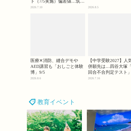
ト（7/5実施）偏差値…筑駒
74・桜蔭70＜PR＞
2026.7.10
2026.8.5
医療✕消防、縫合デモや
【中学受験2027】人
AED講習も「おしごと体験
併願先は…四谷大塚「
博」9/5
回合不合判定テスト
2026.8.6
2026.7.16
教育イベント