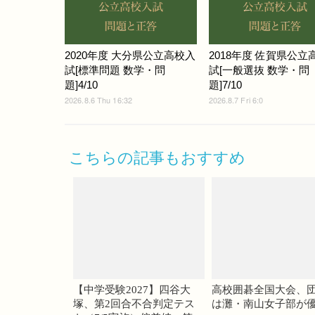
2020年度 大分県公立高校入
2018年度 佐賀県公立
試[標準問題 数学・問
試[一般選抜 数学・問
題]4/10
題]7/10
2026.8.6 Thu 16:32
2026.8.7 Fri 6:0
こちらの記事もおすすめ
【中学受験2027】四谷大
高校囲碁全国大会、
塚、第2回合不合判定テス
は灘・南山女子部が