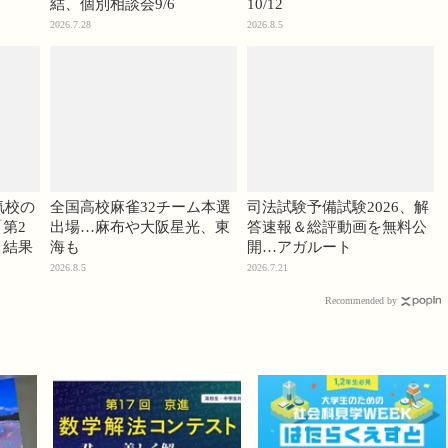
結、個別相談会9/6
10/12
2026.7.28
2026.8.5
気校の
全国高校麻雀32チーム本選
司法試験予備試験2026、解
第2
出場…麻布や大阪星光、東
答速報＆総評動画を無料公
」結果
海も
開…アガルート
2026.8.5
2026.7.21
Recommended by