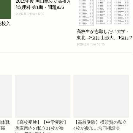
2015年度 岡山県公立高校入
試(理科 第1期・問題)6/6
2026.8.6 Thu 16:32
高校入
高校生が志願したい大学・
東北...2位は山形大、1位は?
2026.8.6 Thu 16:15
団体戦
【高校受験】【中学受験】
【高校受験】横須賀の私立
優勝
兵庫県内の私立31校が集
4校が参加…合同相談会