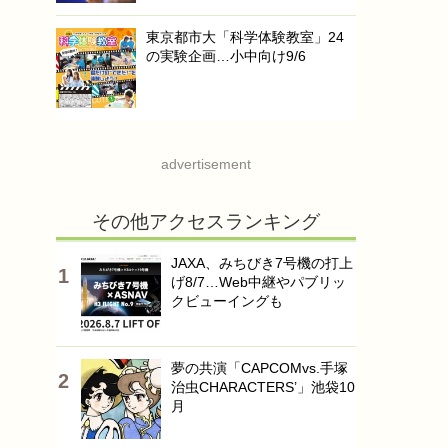
東京都市大「科学体験教室」24
の実験企画…小中向け9/6
advertisement
その他アクセスランキング
JAXA、みちびき7号機の打上
げ8/7…Web中継やパブリッ
クビューイングも
夢の共演「CAPCOMvs.手塚
治虫CHARACTERS’」池袋10
月