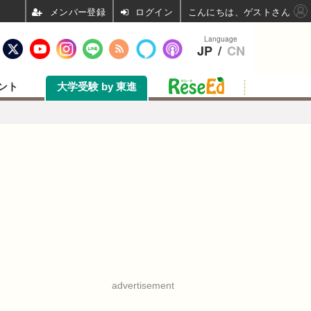
ログイン
こんにちは、ゲストさん
Language
JP
/
CN
ント
大学受験 by 東進
advertisement