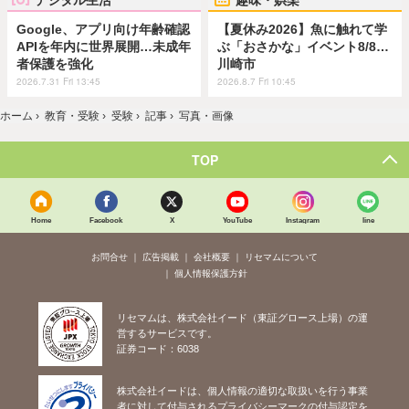
Google、アプリ向け年齢確認
【夏休み2026】魚に触れて学
APIを年内に世界展開…未成年
ぶ「おさかな」イベント8/8…
者保護を強化
川崎市
2026.7.31 Fri 13:45
2026.8.7 Fri 10:45
ホーム
›
教育・受験
›
受験
›
記事
›
写真・画像
TOP
Home
Facebook
X
YouTube
Instagram
line
お問合せ
広告掲載
会社概要
リセマムについて
個人情報保護方針
リセマムは、株式会社イード（東証グロース上場）の運
営するサービスです。
証券コード：6038
株式会社イードは、個人情報の適切な取扱いを行う事業
者に対して付与されるプライバシーマークの付与認定を