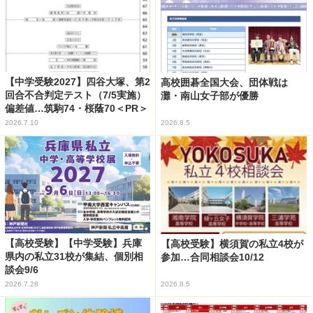
【中学受験2027】四谷大塚、第2
高校囲碁全国大会、団体戦は
回合不合判定テスト（7/5実施）
灘・南山女子部が優勝
偏差値…筑駒74・桜蔭70＜PR＞
2026.7.10
2026.8.5
【高校受験】【中学受験】兵庫
【高校受験】横須賀の私立4校が
県内の私立31校が集結、個別相
参加…合同相談会10/12
談会9/6
2026.7.28
2026.8.5