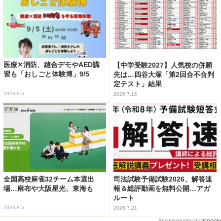
医療✕消防、縫合デモやAED講
【中学受験2027】人気校の併願
習も「おしごと体験博」9/5
先は…四谷大塚「第2回合不合判
定テスト」結果
2026.8.6
2026.7.16
全国高校麻雀32チーム本選出
司法試験予備試験2026、解答速
場…麻布や大阪星光、東海も
報＆総評動画を無料公開…アガ
ルート
2026.8.5
2026.7.21
Recommended by