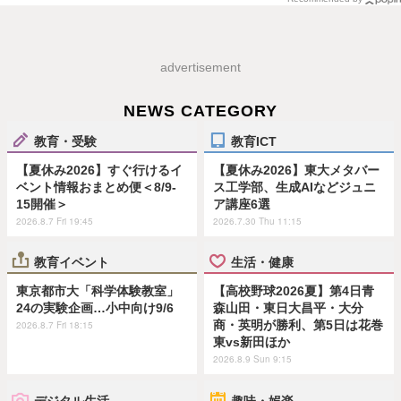
advertisement
NEWS CATEGORY
教育・受験
教育ICT
【夏休み2026】すぐ行けるイ
【夏休み2026】東大メタバー
ベント情報おまとめ便＜8/9-
ス工学部、生成AIなどジュニ
15開催＞
ア講座6選
2026.8.7 Fri 19:45
2026.7.30 Thu 11:15
教育イベント
生活・健康
東京都市大「科学体験教室」
【高校野球2026夏】第4日青
24の実験企画…小中向け9/6
森山田・東日大昌平・大分
商・英明が勝利、第5日は花巻
2026.8.7 Fri 18:15
東vs新田ほか
2026.8.9 Sun 9:15
デジタル生活
趣味・娯楽