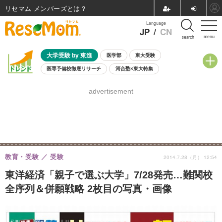
リセマム メンバーズ
Language
JP
/
CN
menu
search
大学受験 by 東進
医学部
東大受験
医専予備校徹底リサーチ
河合塾×東大特集
親子で考える大学選び
高校受験
中学受験
小学校受験
advertisement
共通テスト
夏休み
8月開催学校説明会・相談会
8月開催イベント・WS
全国公立高校 過去問
人気記事
自由研究教材（小学生向け）
自由研究教材（中学生向け）
ランキング
教育・受験
受験
2014.7.28（月） 12:54
東洋経済「親子で選ぶ大学」7/28発売…難関校
全序列＆併願戦略 2枚目の写真・画像