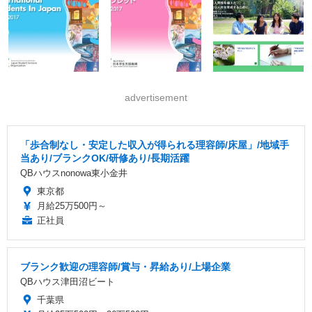
advertisement
「歩合制なし・安定した収入が得られる理容師/床屋」/地域手
当あり/ブランクOK/研修あり/長期活躍
QBハウスnonowa東小金井
東京都
月給25万500円～
正社員
ブランク歓迎の理容師/賞与・昇給あり/上場企業
QBハウス津田沼ビート
千葉県