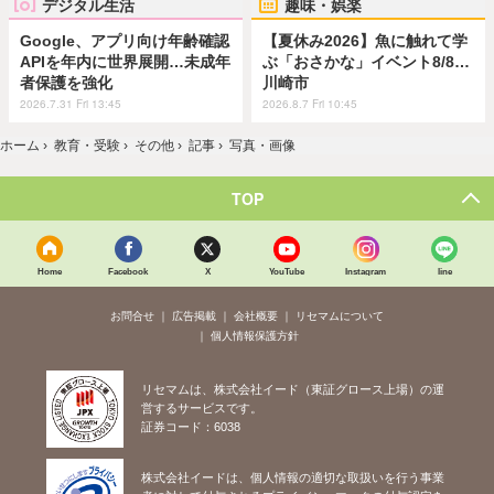
デジタル生活
趣味・娯楽
Google、アプリ向け年齢確認
【夏休み2026】魚に触れて学
APIを年内に世界展開…未成年
ぶ「おさかな」イベント8/8…
者保護を強化
川崎市
2026.7.31 Fri 13:45
2026.8.7 Fri 10:45
ホーム
›
教育・受験
›
その他
›
記事
›
写真・画像
TOP
Home
Facebook
X
YouTube
Instagram
line
お問合せ
広告掲載
会社概要
リセマムについて
個人情報保護方針
リセマムは、株式会社イード（東証グロース上場）の運
営するサービスです。
証券コード：6038
株式会社イードは、個人情報の適切な取扱いを行う事業