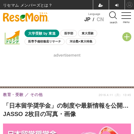
リセマム メンバーズ
Language
JP
/
CN
menu
search
大学受験 by 東進
医学部
東大受験
医専予備校徹底リサーチ
河合塾×東大特集
親子で考える大学選び
高校受験
中学受験
小学校受験
advertisement
共通テスト
夏休み
8月開催学校説明会・相談会
8月開催イベント・WS
全国公立高校 過去問
人気記事
自由研究教材（小学生向け）
自由研究教材（中学生向け）
ランキング
教育・受験
その他
2016.4.11（月） 13:45
「日本留学奨学金」の制度や最新情報を公開…
JASSO 2枚目の写真・画像