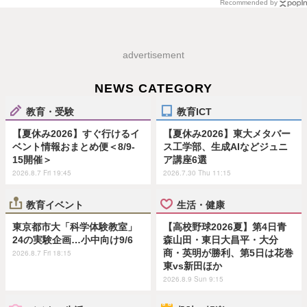
Recommended by
advertisement
NEWS CATEGORY
教育・受験
教育ICT
【夏休み2026】すぐ行けるイ
【夏休み2026】東大メタバー
ベント情報おまとめ便＜8/9-
ス工学部、生成AIなどジュニ
15開催＞
ア講座6選
2026.8.7 Fri 19:45
2026.7.30 Thu 11:15
教育イベント
生活・健康
東京都市大「科学体験教室」
【高校野球2026夏】第4日青
24の実験企画…小中向け9/6
森山田・東日大昌平・大分
商・英明が勝利、第5日は花巻
2026.8.7 Fri 18:15
東vs新田ほか
2026.8.9 Sun 9:15