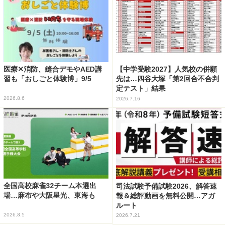
医療✕消防、縫合デモやAED講
【中学受験2027】人気校の併願
習も「おしごと体験博」9/5
先は…四谷大塚「第2回合不合判
定テスト」結果
2026.8.6
2026.7.16
全国高校麻雀32チーム本選出
司法試験予備試験2026、解答速
場…麻布や大阪星光、東海も
報＆総評動画を無料公開…アガ
ルート
2026.8.5
2026.7.21