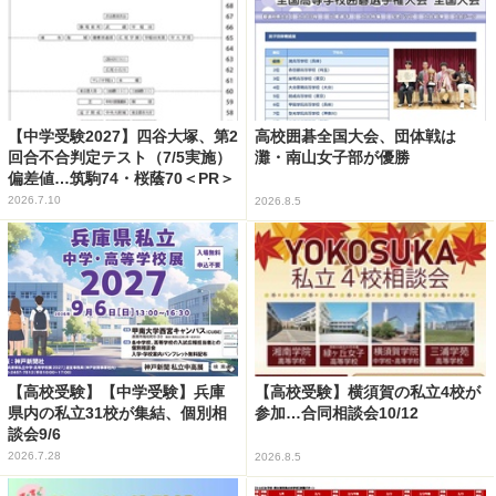
【中学受験2027】四谷大塚、第2
高校囲碁全国大会、団体戦は
回合不合判定テスト（7/5実施）
灘・南山女子部が優勝
偏差値…筑駒74・桜蔭70＜PR＞
2026.7.10
2026.8.5
【高校受験】【中学受験】兵庫
【高校受験】横須賀の私立4校が
県内の私立31校が集結、個別相
参加…合同相談会10/12
談会9/6
2026.7.28
2026.8.5