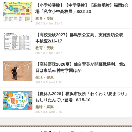
【小学校受験】【中学受験】【高校受験】福岡3会
場「私立小中高校展」8/22-23
教育・受験
2026.8.4 Tue 23:45
【高校受験2027】群馬県公立高、実施要項公表...
本検査2/16-17
教育・受験
2026.8.4 Tue 23:15
【高校野球2026夏】仙台育英が開幕戦勝利、第2
日は東筑vs神村学園ほか
生活・健康
2026.8.5 Wed 2:32
【夏休み2026】横浜市役所「わくわく!夏まつり」
おしりたんてい登場...8/15-16
趣味・娯楽
2026.8.5 Wed 0:15