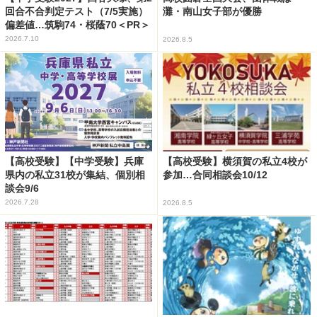
回合不合判定テスト（7/5実施）
灘・南山女子部が優勝
偏差値…筑駒74・桜蔭70＜PR＞
2026.7.10
2026.8.5
【高校受験】【中学受験】兵庫
【高校受験】横須賀の私立4校が
県内の私立31校が集結、個別相
参加…合同相談会10/12
談会9/6
2026.7.28
2026.8.5