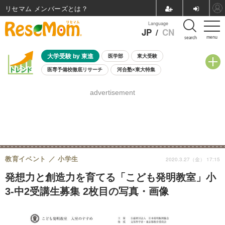
リセマム メンバーズ
Language
JP
/
CN
menu
search
大学受験 by 東進
医学部
東大受験
医専予備校徹底リサーチ
河合塾×東大特集
親子で考える大学選び
高校受験
中学受験
小学校受験
advertisement
共通テスト
夏休み
8月開催学校説明会・相談会
8月開催イベント・WS
全国公立高校 過去問
人気記事
自由研究教材（小学生向け）
自由研究教材（中学生向け）
ランキング
教育イベント
小学生
2020.3.27（金） 17:15
発想力と創造力を育てる「こども発明教室」小
3-中2受講生募集 2枚目の写真・画像