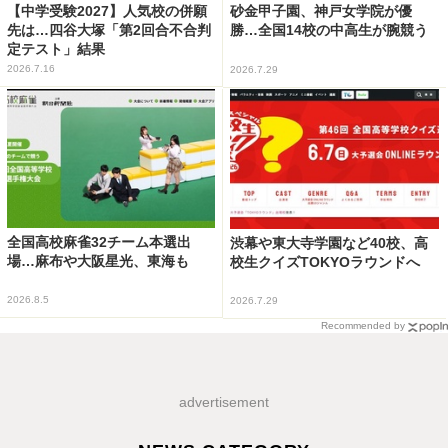
【中学受験2027】人気校の併願
砂金甲子園、神戸女学院が優
先は…四谷大塚「第2回合不合判
勝…全国14校の中高生が腕競う
定テスト」結果
2026.7.16
2026.7.29
全国高校麻雀32チーム本選出
渋幕や東大寺学園など40校、高
場…麻布や大阪星光、東海も
校生クイズTOKYOラウンドへ
2026.8.5
2026.7.29
Recommended by
advertisement