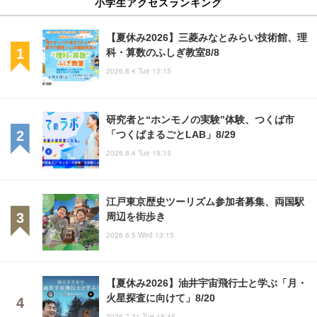
小学生アクセスランキング
【夏休み2026】三菱みなとみらい技術館、理
科・算数のふしぎ教室8/8
2026.8.4 Tue 13:15
研究者と“ホンモノの実験”体験、つくば市
「つくばまるごとLAB」8/29
2026.8.4 Tue 19:15
江戸東京歴史ツーリズム参加者募集、両国駅
周辺を街歩き
2026.8.5 Wed 13:15
【夏休み2026】油井宇宙飛行士と学ぶ「月・
火星探査に向けて」8/20
2026.7.21 Tue 18:45