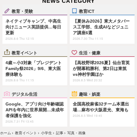
NEWS CATEGORY
教育・受験
教育ICT
ネイティブキャンプ、中高生
【夏休み2026】東大メタバー
向けニュース英語提供…毎日
ス工学部、生成AIなどジュニ
更新
ア講座6選
2026.8.6 Thu 12:15
2026.7.30 Thu 11:15
教育イベント
生活・健康
4歳～小3対象「プレジデント
【高校野球2026夏】仙台育英
Family祭2026」9/6、東大医
が開幕戦勝利、第2日は東筑
療体験も
vs神村学園ほか
2026.8.6 Thu 11:15
2026.8.5 Wed 20:32
デジタル生活
趣味・娯楽
Google、アプリ向け年齢確認
全国高校麻雀32チーム本選出
APIを年内に世界展開…未成年
場…麻布や大阪星光、東海も
者保護を強化
2026.8.5 Wed 19:45
2026.7.31 Fri 13:45
ホーム
›
教育イベント
›
小学生
›
記事
›
写真・画像