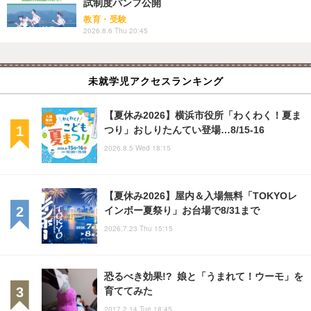
試制度パンフ公開
教育・受験
2026.8.6 Thu 20:45
未就学児アクセスランキング
【夏休み2026】横浜市役所「わくわく！夏ま
つり」おしりたんてい登場…8/15-16
2026.8.5 Wed 18:15
【夏休み2026】屋内＆入場無料「TOKYOレ
インボー夏祭り」お台場で8/31まで
2026.7.23 Thu 15:15
恐るべき効果!? 娘と「うまれて！ウーモ」を
育ててみた
2017.2.14 Tue 18:45