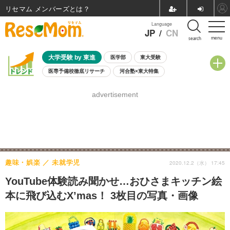
リセマム メンバーズ
Language
JP
/
CN
menu
search
大学受験 by 東進
医学部
東大受験
医専予備校徹底リサーチ
河合塾×東大特集
親子で考える大学選び
高校受験
中学受験
小学校受験
advertisement
共通テスト
夏休み
8月開催学校説明会・相談会
8月開催イベント・WS
全国公立高校 過去問
人気記事
自由研究教材（小学生向け）
自由研究教材（中学生向け）
ランキング
趣味・娯楽
未就学児
2020.12.2（水） 17:45
YouTube体験読み聞かせ…おひさまキッチン絵
本に飛び込むX’mas！ 3枚目の写真・画像