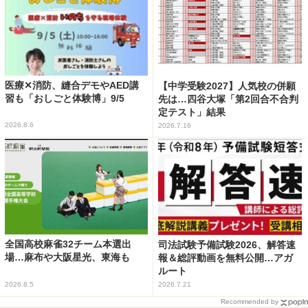
医療✕消防、縫合デモやAED講
【中学受験2027】人気校の併願
習も「おしごと体験博」9/5
先は…四谷大塚「第2回合不合判
定テスト」結果
2026.8.6
2026.7.16
全国高校麻雀32チーム本選出
司法試験予備試験2026、解答速
場…麻布や大阪星光、東海も
報＆総評動画を無料公開…アガ
ルート
2026.8.5
2026.7.21
Recommended by