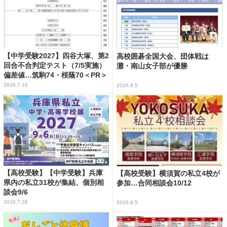
【中学受験2027】四谷大塚、第2
高校囲碁全国大会、団体戦は
回合不合判定テスト（7/5実施）
灘・南山女子部が優勝
偏差値…筑駒74・桜蔭70＜PR＞
2026.7.10
2026.8.5
【高校受験】【中学受験】兵庫
【高校受験】横須賀の私立4校が
県内の私立31校が集結、個別相
参加…合同相談会10/12
談会9/6
2026.7.28
2026.8.5