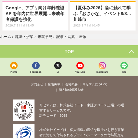
Google、アプリ向け年齢確認
【夏休み2026】魚に触れて学
APIを年内に世界展開…未成年
ぶ「おさかな」イベント8/8…
者保護を強化
川崎市
2026.7.31 Fri 13:45
2026.8.7 Fri 10:45
ホーム
›
趣味・娯楽
›
未就学児
›
記事
›
写真・画像
TOP
Home
Facebook
X
YouTube
Instagram
line
お問合せ
広告掲載
会社概要
リセマムについて
個人情報保護方針
リセマムは、株式会社イード（東証グロース上場）の運
営するサービスです。
証券コード：6038
株式会社イードは、個人情報の適切な取扱いを行う事業
者に対して付与されるプライバシーマークの付与認定を