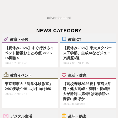
advertisement
NEWS CATEGORY
教育・受験
教育ICT
【夏休み2026】すぐ行けるイ
【夏休み2026】東大メタバー
ベント情報おまとめ便＜8/9-
ス工学部、生成AIなどジュニ
15開催＞
ア講座6選
2026.8.7 Fri 19:45
2026.7.30 Thu 11:15
教育イベント
生活・健康
東京都市大「科学体験教室」
【高校野球2026夏】東海大甲
24の実験企画…小中向け9/6
府・健大高崎・有明・長崎日
大が勝利…第4日は遊学館vs
2026.8.7 Fri 18:15
青森山田ほか
2026.8.8 Sat 9:52
デジタル生活
趣味・娯楽