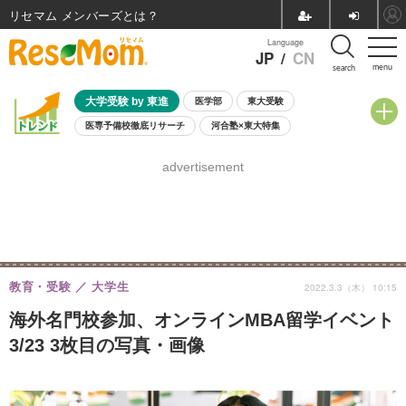
リセマム メンバーズ
Language
JP
/
CN
menu
search
大学受験 by 東進
医学部
東大受験
医専予備校徹底リサーチ
河合塾×東大特集
親子で考える大学選び
高校受験
中学受験
小学校受験
advertisement
共通テスト
夏休み
8月開催学校説明会・相談会
8月開催イベント・WS
全国公立高校 過去問
人気記事
自由研究教材（小学生向け）
自由研究教材（中学生向け）
ランキング
教育・受験
大学生
2022.3.3（木） 10:15
海外名門校参加、オンラインMBA留学イベント
3/23 3枚目の写真・画像