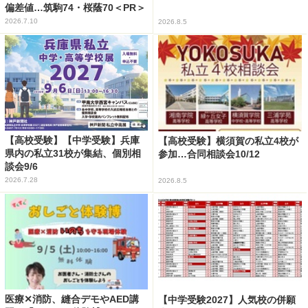
偏差値…筑駒74・桜蔭70＜PR＞
2026.7.10
2026.8.5
【高校受験】【中学受験】兵庫
【高校受験】横須賀の私立4校が
県内の私立31校が集結、個別相
参加…合同相談会10/12
談会9/6
2026.7.28
2026.8.5
医療✕消防、縫合デモやAED講
【中学受験2027】人気校の併願