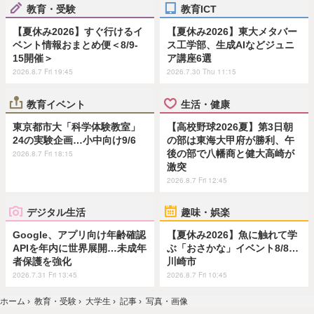
教育・受験
教育ICT
【夏休み2026】すぐ行けるイ
【夏休み2026】東大メタバー
ベント情報おまとめ便＜8/9-
ス工学部、生成AIなどジュニ
15開催＞
ア講座6選
2026.8.7 Fri 19:45
2026.7.30 Thu 11:15
教育イベント
生活・健康
東京都市大「科学体験教室」
【高校野球2026夏】第3日朝
24の実験企画…小中向け9/6
の部は東海大甲府が勝利、午
後の部で八幡商と健大高崎が
2026.8.7 Fri 18:15
激突
2026.8.7 Fri 12:45
デジタル生活
趣味・娯楽
Google、アプリ向け年齢確認
【夏休み2026】魚に触れて学
APIを年内に世界展開…未成年
ぶ「おさかな」イベント8/8…
者保護を強化
川崎市
2026.7.31 Fri 13:45
2026.8.7 Fri 10:45
ホーム
›
教育・受験
›
大学生
›
記事
›
写真・画像