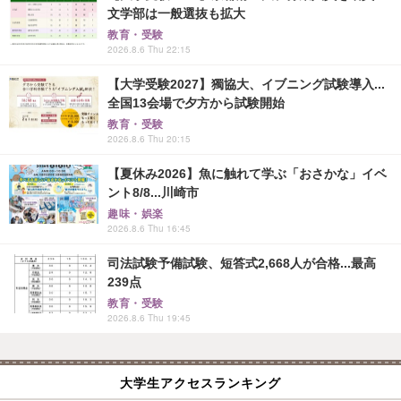
文学部は一般選抜も拡大
教育・受験
2026.8.6 Thu 22:15
【大学受験2027】獨協大、イブニング試験導入...
全国13会場で夕方から試験開始
教育・受験
2026.8.6 Thu 20:15
【夏休み2026】魚に触れて学ぶ「おさかな」イベ
ント8/8...川崎市
趣味・娯楽
2026.8.6 Thu 16:45
司法試験予備試験、短答式2,668人が合格...最高
239点
教育・受験
2026.8.6 Thu 19:45
大学生アクセスランキング