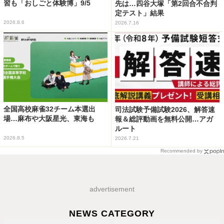
習も「おしごと体験博」9/5
先は…四谷大塚「第2回合不合判
定テスト」結果
2026.8.6
2026.7.16
全国高校麻雀32チーム本選出
司法試験予備試験2026、解答速
場…麻布や大阪星光、東海も
報＆総評動画を無料公開…アガ
ルート
2026.8.5
2026.7.21
Recommended by
advertisement
NEWS CATEGORY