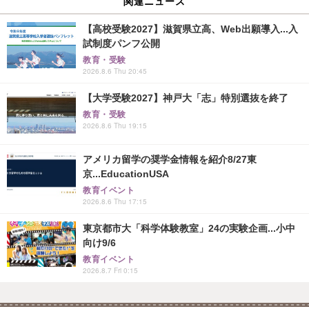
関連ニュース
【高校受験2027】滋賀県立高、Web出願導入...入
試制度パンフ公開
教育・受験
2026.8.6 Thu 20:45
【大学受験2027】神戸大「志」特別選抜を終了
教育・受験
2026.8.6 Thu 19:15
アメリカ留学の奨学金情報を紹介8/27東
京...EducationUSA
教育イベント
2026.8.6 Thu 17:15
東京都市大「科学体験教室」24の実験企画...小中
向け9/6
教育イベント
2026.8.7 Fri 0:15