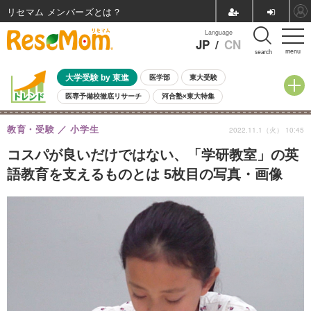
リセマム メンバーズ
Language
JP
/
CN
menu
search
大学受験 by 東進
医学部
東大受験
医専予備校徹底リサーチ
河合塾×東大特集
親子で考える大学選び
高校受験
中学受験
小学校受験
教育・受験
小学生
2022.11.1（火） 10:45
共通テスト
夏休み
8月開催学校説明会・相談会
8月開催イベント・WS
全国公立高校 過去問
人気記事
コスパが良いだけではない、「学研教室」の英
自由研究教材（小学生向け）
自由研究教材（中学生向け）
ランキング
語教育を支えるものとは 5枚目の写真・画像