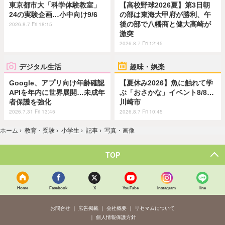
東京都市大「科学体験教室」
【高校野球2026夏】第3日朝
24の実験企画…小中向け9/6
の部は東海大甲府が勝利、午
後の部で八幡商と健大高崎が
2026.8.7 Fri 18:15
激突
2026.8.7 Fri 12:45
デジタル生活
趣味・娯楽
Google、アプリ向け年齢確認
【夏休み2026】魚に触れて学
APIを年内に世界展開…未成年
ぶ「おさかな」イベント8/8…
者保護を強化
川崎市
2026.7.31 Fri 13:45
2026.8.7 Fri 10:45
ホーム
›
教育・受験
›
小学生
›
記事
›
写真・画像
TOP
Home
Facebook
X
YouTube
Instagram
line
お問合せ
広告掲載
会社概要
リセマムについて
個人情報保護方針