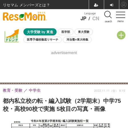
リセマム メンバーズ
Language
JP
/
CN
menu
search
大学受験 by 東進
医学部
東大受験
医専予備校徹底リサーチ
河合塾×東大特集
親子で考える大学選び
高校受験
中学受験
小学校受験
advertisement
共通テスト
夏休み
8月開催学校説明会・相談会
8月開催イベント・WS
全国公立高校 過去問
人気記事
自由研究教材（小学生向け）
自由研究教材（中学生向け）
ランキング
教育・受験
中学生
2022.11.11（金） 9:15
都内私立校の転・編入試験（2学期末）中学75
校・高校90校で実施 5枚目の写真・画像