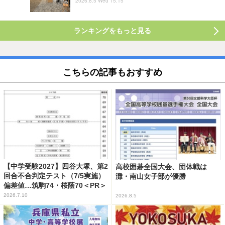
2026.8.5 Wed 15:15
ランキングをもっと見る
こちらの記事もおすすめ
【中学受験2027】四谷大塚、第2
高校囲碁全国大会、団体戦は
回合不合判定テスト（7/5実施）
灘・南山女子部が優勝
偏差値…筑駒74・桜蔭70＜PR＞
2026.7.10
2026.8.5