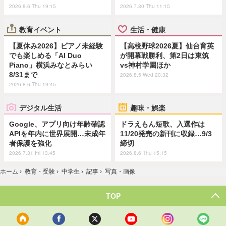
2026.8.6 Thu 19:15
2026.7.30 Thu 11:15
教育イベント
生活・健康
【夏休み2026】ピアノ未経験
【高校野球2026夏】仙台育英
でも楽しめる「AI Duo
が開幕戦勝利、第2日は東筑
Piano」横浜みなとみらい
vs神村学園ほか
8/31まで
2026.8.5 Wed 20:32
2026.8.6 Thu 19:45
デジタル生活
趣味・娯楽
Google、アプリ向け年齢確認
ドラえもん短歌、入選作は
APIを年内に世界展開…未成年
11/20発売の新刊に収録…9/3
者保護を強化
締切
2026.7.31 Fri 13:45
2026.8.6 Thu 15:15
ホーム
›
教育・受験
›
中学生
›
記事
›
写真・画像
TOP