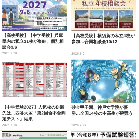
【高校受験】【中学受験】兵庫
【高校受験】横須賀の私立4校が
県内の私立31校が集結、個別相
参加…合同相談会10/12
談会9/6
2026.7.28
2026.8.5
【中学受験2027】人気校の併願
砂金甲子園、神戸女学院が優
先は…四谷大塚「第2回合不合判
勝…全国14校の中高生が腕競う
定テスト」結果
2026.7.16
2026.7.29