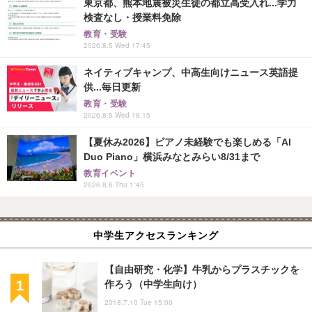
東京都、熊本地震被災生徒の都立高受入れ...学力
検査なし・授業料免除
教育・受験
2026.8.5 Wed 17:45
ネイティブキャンプ、中高生向けニュース英語提
供...毎日更新
教育・受験
2026.8.5 Wed 18:15
【夏休み2026】ピアノ未経験でも楽しめる「AI
Duo Piano」横浜みなとみらい8/31まで
教育イベント
2026.8.6 Thu 1:45
中学生アクセスランキング
【自由研究・化学】牛乳からプラスチックを
作ろう（中学生向け）
2018.7.10 Tue 15:00