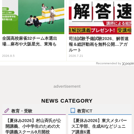
全国高校麻雀32チーム本選出
司法試験予備試験2026、解答速
場…麻布や大阪星光、東海も
報＆総評動画を無料公開…アガ
ルート
2026.8.5
2026.7.21
Recommended by
advertisement
NEWS CATEGORY
教育・受験
教育ICT
【夏休み2026】村山斉氏が公
【夏休み2026】東大メタバー
開講義、小中学生のための大
ス工学部、生成AIなどジュニ
学講義スクール9月開校
ア講座6選